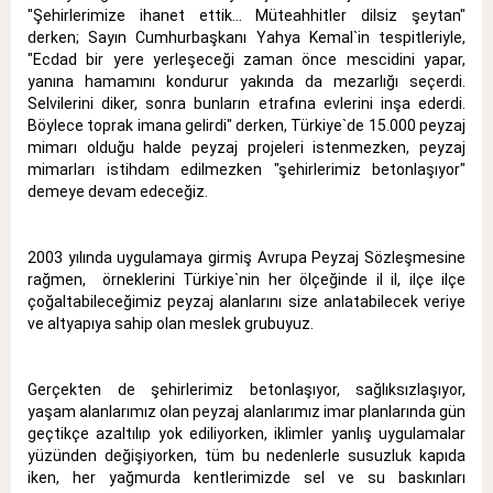
"Şehirlerimize ihanet ettik… Müteahhitler dilsiz şeytan"
derken; Sayın Cumhurbaşkanı Yahya Kemal`in tespitleriyle,
"Ecdad bir yere yerleşeceği zaman önce mescidini yapar,
yanına hamamını kondurur yakında da mezarlığı seçerdi.
Selvilerini diker, sonra bunların etrafına evlerini inşa ederdi.
Böylece toprak imana gelirdi" derken, Türkiye`de 15.000 peyzaj
mimarı olduğu halde peyzaj projeleri istenmezken, peyzaj
mimarları istihdam edilmezken "şehirlerimiz betonlaşıyor"
demeye devam edeceğiz.
2003 yılında uygulamaya girmiş Avrupa Peyzaj Sözleşmesine
rağmen, örneklerini Türkiye`nin her ölçeğinde il il, ilçe ilçe
çoğaltabileceğimiz peyzaj alanlarını size anlatabilecek veriye
ve altyapıya sahip olan meslek grubuyuz.
Gerçekten de şehirlerimiz betonlaşıyor, sağlıksızlaşıyor,
yaşam alanlarımız olan peyzaj alanlarımız imar planlarında gün
geçtikçe azaltılıp yok ediliyorken, iklimler yanlış uygulamalar
yüzünden değişiyorken, tüm bu nedenlerle susuzluk kapıda
iken, her yağmurda kentlerimizde sel ve su baskınları