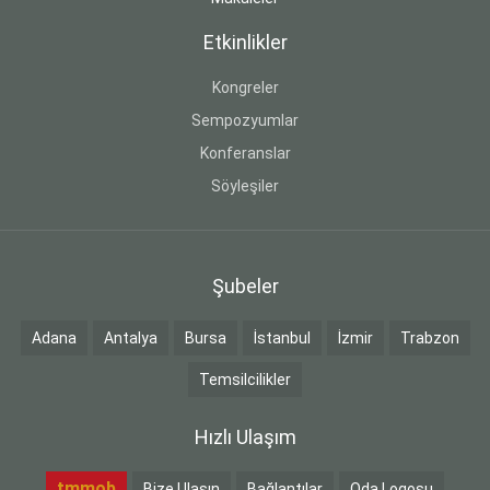
Etkinlikler
Kongreler
Sempozyumlar
Konferanslar
Söyleşiler
Şubeler
Adana
Antalya
Bursa
İstanbul
İzmir
Trabzon
Temsilcilikler
Hızlı Ulaşım
tmmob
Bize Ulaşın
Bağlantılar
Oda Logosu