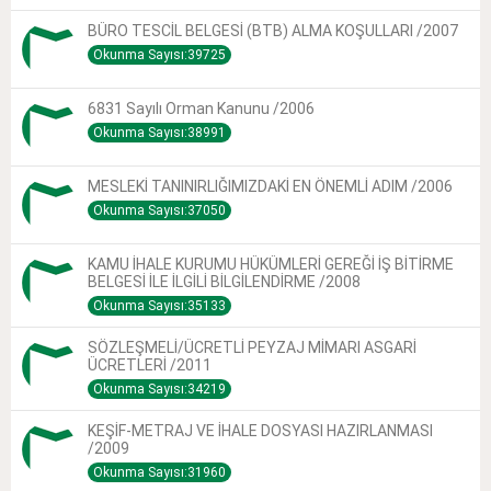
BÜRO TESCİL BELGESİ (BTB) ALMA KOŞULLARI /2007
Okunma Sayısı:39725
6831 Sayılı Orman Kanunu /2006
Okunma Sayısı:38991
MESLEKİ TANINIRLIĞIMIZDAKİ EN ÖNEMLİ ADIM /2006
Okunma Sayısı:37050
KAMU İHALE KURUMU HÜKÜMLERİ GEREĞİ İŞ BİTİRME
BELGESİ İLE İLGİLİ BİLGİLENDİRME /2008
Okunma Sayısı:35133
SÖZLEŞMELİ/ÜCRETLİ PEYZAJ MİMARI ASGARİ
ÜCRETLERİ /2011
Okunma Sayısı:34219
KEŞİF-METRAJ VE İHALE DOSYASI HAZIRLANMASI
/2009
Okunma Sayısı:31960