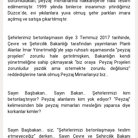
sorumlulukları, peyzaj mimarlarına hakkaniyetle hala teslim
edilmemiştir. 1999 yılında binlerce insanımızı yitirdiğimiz
Düzce`de, evi yıkılanlara yuva olmuş şehir parkları imara
açılmış ve satışa çıkartılmıştır.
Şehirlerimiz betonlaşmasın diye 3 Temmuz 2017 tarihinde,
Çevre ve Şehircilik Bakanlığı tarafından yayımlanan Planlı
Alanlar İmar Yönetmeliği`yle yapı ruhsatı aşamasında "peyzaj
projeleri" zorunlu hale getirilmişken, Bakanlığın kendi
yönetmeliğine sahip çıkmayarak "biz oraya Peyzaj Projeleri
zorunludur yazdık ama istemekte zorunlu değilsiniz"
reddedişlerine tanık olmuş Peyzaj Mimarlarıyız biz…
Sayın Başbakan… Sayın Bakan… Şehirlerimizi kim
betonlaştırıyor? Peyzaj alanlarını kim yok ediyor? "Peyzaj"
kelimesinden bile peyzaj mimarları mesleğini yaparsa diye
korkanlar kimler?
Sayın Başbakan… siz; "Şehirlerimizi betonlaşmaya teslim
etmeyeceğiz" derken… Sayın Çevre ve Şehircilik Bakanı