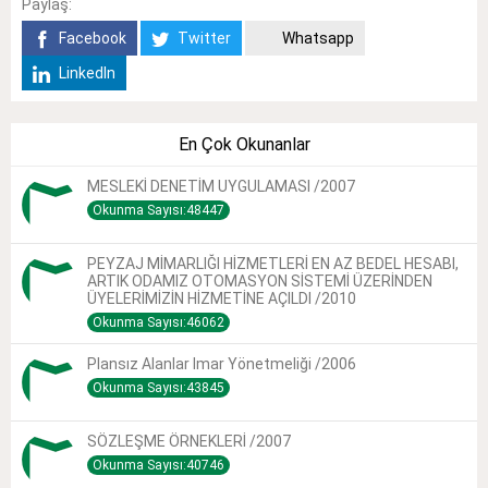
Paylaş:
Facebook
Twitter
Whatsapp
LinkedIn
En Çok Okunanlar
MESLEKİ DENETİM UYGULAMASI /2007
Okunma Sayısı:48447
PEYZAJ MİMARLIĞI HİZMETLERİ EN AZ BEDEL HESABI,
ARTIK ODAMIZ OTOMASYON SİSTEMİ ÜZERİNDEN
ÜYELERİMİZİN HİZMETİNE AÇILDI /2010
Okunma Sayısı:46062
Plansız Alanlar Imar Yönetmeliği /2006
Okunma Sayısı:43845
SÖZLEŞME ÖRNEKLERİ /2007
Okunma Sayısı:40746