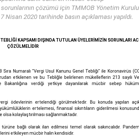
e sorunlarının çözümü için TMMOB Yönetim Kurulu
 Nisan 2020 tarihinde basın açıklaması yapıldı.
TEBLİĞİ KAPSAMI DIŞINDA TUTULAN ÜYELERİMİZİN SORUNLARI AC
ÇÖZÜLMELİDİR
Sıra Numaralı "Vergi Usul Kanunu Genel Tebliği" ile Koronavirüs (C
dan etkilenen ve bu Tebliğle belirlenen mükelleflerin 213 sayılı Ve
Bakanlığına verdiği yetkiye dayanılarak mücbir sebep hüküml
ergi ödevlerinin ertelendiği görülmektedir. Bu konuda yapılan açı
ükümlülüklerin ertelemesi, finansal sıkıntıların giderilmesi konusu
k de olsa kolaylaştırılması sağlanmaktadır.
t türüne bağlı olarak ilan edilmesi temel olarak sakıncalıdır. Pandem
ini etkileyen mücbir halin kendisidir.