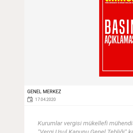
GENEL MERKEZ
17.04.2020
Kurumlar vergisi mükellefi mühendis
"Vergi Usul Kanunu Genel Tebliği" 