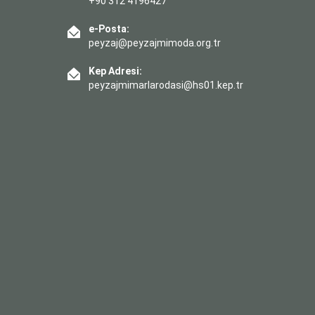
+90 312 4196427
e-Posta:
peyzaj@peyzajmimoda.org.tr
Kep Adresi:
peyzajmimarlarodasi@hs01.kep.tr