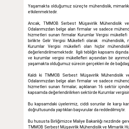
Yaşamakta olduğumuz süreçte mühendislik, mimarlık v
etkilenmektedir.
Ancak, TMMOB Serbest Müşavirlik Mühendislik ve 
Odalarımızdan belge alan firmalar ve sadece mühen
hizmetleri sunan firmalar Kurumlar Vergisi mükellefi 
birlikte Gelir Vergisi Mükellefi olarak mühendislik
Kurumlar Vergisi mükellefi olan hiçbir mühendi
değerlendirilmemektedir. İlgili tebliğin kapsamı dışında
ve kurumlar vergisi mükellefleri açısından bir ayrımcı
yaşamakta olduğumuz sürecin gerçekleri ile de bağda
Kaldı ki TMMOB Serbest Müşavirlik Mühendislik ve
Odalarımızdan belge alan firmalar ve sadece mühen
hizmetleri sunan firmalar; açıklanan 16 sektör için
kapsamda değerlendirilirken sektörde Kurumlar vergisin
Bu kapsamdaki üyelerimiz, ciddi sorunlar ile karşı k
doğrultusunda yaptıkları başvurular da reddedilmiştir.
Bu hususta Birliğimizce Maliye Bakanlığı nezdinde gere
TMMOB Serbest Müşavirlik Mühendislik ve Mimarlık Hizme