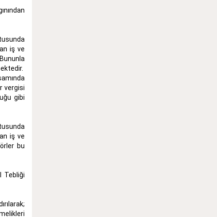
gınından
tusunda
an iş ve
 Bununla
ektedir.
samında
r vergisi
uğu gibi
ltusunda
an iş ve
örler bu
 Tebliği
rılarak;
elikleri