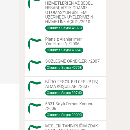
HİZMETLERİ EN AZ BEDEL
HESABI, ARTIK ODAMIZ
OTOMASYON SİSTEMİ
ÜZERİNDEN ÜYELERİMİZİN
HİZMETİNE AÇILDI /2010
Okunma Sayısı:46079
Plansız Alanlar Imar
Yönetmeliği /2006
Okunma Sayısı:43947
SÖZLEŞME ÖRNEKLERİ /2007
Okunma Sayısı:40758
BÜRO TESCİL BELGESİ (BTB)
ALMA KOŞULLARI /2007
Okunma Sayısı:39740
6831 Sayılı Orman Kanunu
/2006
Okunma Sayısı:39093
MESLEKİ TANINIRLIĞIMIZDAKİ