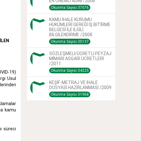
EN ÖNEMLİ ADIM /2006
Okunma Sayısı:37076
KAMU İHALE KURUMU
HÜKÜMLERİ GEREĞİ İŞ BİTİRME
BELGESİ İLE İLGİLİ
BİLGİLENDİRME /2008
İLEN
Okunma Sayısı:35137
SÖZLEŞMELİ/ÜCRETLİ PEYZAJ
MİMARI ASGARİ ÜCRETLERİ
/2011
Okunma Sayısı:34225
OVID-19)
rgi Usul
KEŞİF-METRAJ VE İHALE
erinden
DOSYASI HAZIRLANMASI /2009
Okunma Sayısı:31968
klamalar
nda kamu
i süreci