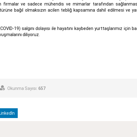
an firmalar ve sadece mühendis ve mimarlar tarafından sağlanma
ürüne bağıl olmaksızın acilen tebliğ kapsamına dahil edilmesi ve yaş
VID-19) salgını dolayısı ile hayatını kaybeden yurttaşlarımız için baş
vuşmalarını diliyoruz.
Okunma Sayısı:
657
inkedIn