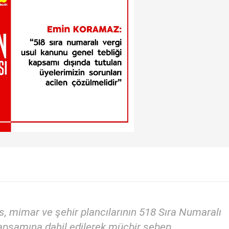
, mimar ve şehir plancılarının 518 Sıra Numaralı
kapsamına dahil edilerek mücbir sebep