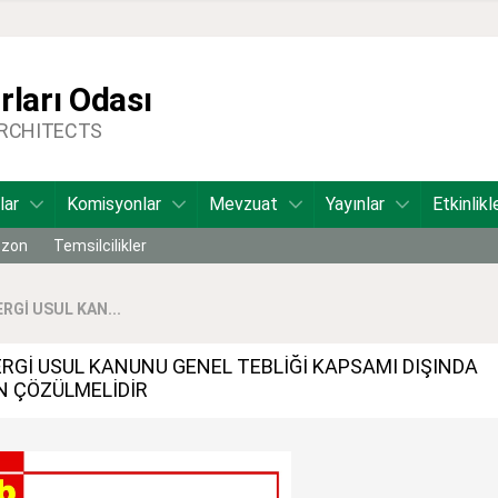
ları Odası
ARCHITECTS
lar
Komisyonlar
Mevzuat
Yayınlar
Etkinlikl
bzon
Temsilcilikler
RGİ USUL KAN...
ERGİ USUL KANUNU GENEL TEBLİĞİ KAPSAMI DIŞINDA
N ÇÖZÜLMELİDİR