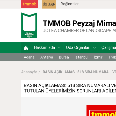
tmmob
Bağlantılar
TMMOB
Peyzaj Mimar
UCTEA CHAMBER OF LANDSCAPE 
Hakkımızda
Oda Organları
Çalışma
Adana
Antalya
Bursa
İstanbul
İzmir
Tra
BASIN AÇIKLAMASI: 518 SIRA NUMARALI VE
Anasayfa
BASIN AÇIKLAMASI: 518 SIRA NUMARALI V
TUTULAN ÜYELERİMİZİN SORUNLARI ACİLE