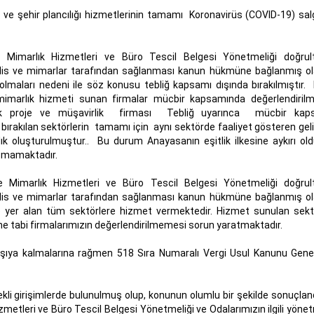
e şehir plancılığı hizmetlerinin tamamı Koronavirüs (COVID-19) sal
Mimarlık Hizmetleri ve Büro Tescil Belgesi Yönetmeliği doğrul
dis ve mimarlar tarafından sağlanması kanun hükmüne bağlanmış ol
olmaları nedeni ile söz konusu tebliğ kapsamı dışında bırakılmıştır.
, mimarlık hizmeti sunan firmalar mücbir kapsamında değerlendirilm
slik proje ve müşavirlik firması Tebliğ uyarınca mücbir kap
 bırakılan sektörlerin tamamı için aynı sektörde faaliyet gösteren geli
lık oluşturulmuştur.. Bu durum Anayasanın eşitlik ilkesine aykırı old
şmamaktadır.
 Mimarlık Hizmetleri ve Büro Tescil Belgesi Yönetmeliği doğru
dis ve mimarlar tarafından sağlanması kanun hükmüne bağlanmış ol
de yer alan tüm sektörlere hizmet vermektedir. Hizmet sunulan sekt
e tabi firmalarımızın değerlendirilmemesi sorun yaratmaktadır.
arşıya kalmalarına rağmen 518 Sıra Numaralı Vergi Usul Kanunu Genel
kli girişimlerde bulunulmuş olup, konunun olumlu bir şekilde sonuçlandı
tleri ve Büro Tescil Belgesi Yönetmeliği ve Odalarımızın ilgili yönetm