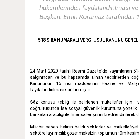
hükümlerinden faydalandırılması v
Başkanı Emin Koramaz tarafından 17
518 SIRA NUMARALI VERGİ USUL KANUNU GENEL 
24 Mart 2020 tarihli Resmi Gazete`de yayımlanan 518 
salgınından ve bu kapsamda alınan tedbirlerden doğru
Kanununun 15 inci maddesinin Hazine ve Maliye 
faydalandırılması sağlanmıştır.
Söz konusu tebliğ ile belirlenen mükellefler için v
doğrultusunda ise sosyal güvenlik kurumuna yönelik y
bankaları aracılığı ile finansal erişimin kredilendirilere
Mücbir sebep halinin belirli sektörler ve mükellefiye
sektörel ayrımcılık gözetmeksizin toplumun tüm kesimler