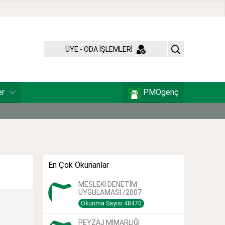
ÜYE - ODA İŞLEMLERİ
er
PMOgenç
En Çok Okunanlar
MESLEKİ DENETİM
UYGULAMASI /2007
Okunma Sayısı:48470
PEYZAJ MİMARLIĞI