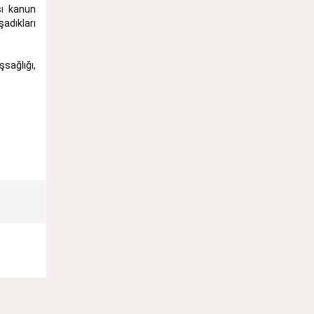
sı kanun
adıkları
sağlığı,