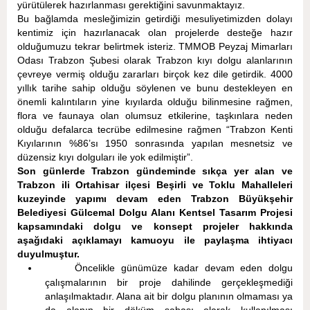
yürütülerek hazırlanması gerektiğini savunmaktayız.
Bu bağlamda mesleğimizin getirdiği mesuliyetimizden dolayı
kentimiz için hazırlanacak olan projelerde desteğe hazır
olduğumuzu tekrar belirtmek isteriz. TMMOB Peyzaj Mimarları
Odası Trabzon Şubesi olarak Trabzon kıyı dolgu alanlarının
çevreye vermiş olduğu zararları birçok kez dile getirdik. 4000
yıllık tarihe sahip olduğu söylenen ve bunu destekleyen en
önemli kalıntıların yine kıyılarda olduğu bilinmesine rağmen,
flora ve faunaya olan olumsuz etkilerine, taşkınlara neden
olduğu defalarca tecrübe edilmesine rağmen “Trabzon Kenti
Kıyılarının %86’sı 1950 sonrasında yapılan mesnetsiz ve
düzensiz kıyı dolguları ile yok edilmiştir”.
Son günlerde Trabzon gündeminde sıkça yer alan ve
Trabzon ili Ortahisar ilçesi Beşirli ve Toklu Mahalleleri
kuzeyinde yapımı devam eden Trabzon Büyükşehir
Belediyesi Gülcemal Dolgu Alanı Kentsel Tasarım Projesi
kapsamındaki dolgu ve konsept projeler hakkında
aşağıdaki açıklamayı kamuoyu ile paylaşma ihtiyacı
duyulmuştur.
Öncelikle günümüze kadar devam eden dolgu
çalışmalarının bir proje dahilinde gerçekleşmediği
anlaşılmaktadır. Alana ait bir dolgu planının olmaması ya