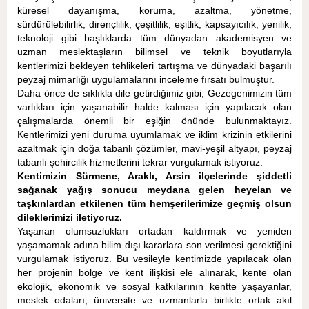
küresel dayanışma, koruma, azaltma, yönetme,
sürdürülebilirlik, dirençlilik, çeşitlilik, eşitlik, kapsayıcılık, yenilik,
teknoloji gibi başlıklarda tüm dünyadan akademisyen ve
uzman meslektaşların bilimsel ve teknik boyutlarıyla
kentlerimizi bekleyen tehlikeleri tartışma ve dünyadaki başarılı
peyzaj mimarlığı uygulamalarını inceleme fırsatı bulmuştur.
Daha önce de sıklıkla dile getirdiğimiz gibi; Gezegenimizin tüm
varlıkları için yaşanabilir halde kalması için yapılacak olan
çalışmalarda önemli bir eşiğin önünde bulunmaktayız.
Kentlerimizi yeni duruma uyumlamak ve iklim krizinin etkilerini
azaltmak için doğa tabanlı çözümler, mavi-yeşil altyapı, peyzaj
tabanlı şehircilik hizmetlerini tekrar vurgulamak istiyoruz.
Kentimizin Sürmene, Araklı, Arsin ilçelerinde şiddetli
sağanak yağış sonucu meydana gelen heyelan ve
taşkınlardan etkilenen tüm hemşerilerimize geçmiş olsun
dileklerimizi iletiyoruz.
Yaşanan olumsuzlukları ortadan kaldırmak ve yeniden
yaşamamak adına bilim dışı kararlara son verilmesi gerektiğini
vurgulamak istiyoruz. Bu vesileyle kentimizde yapılacak olan
her projenin bölge ve kent ilişkisi ele alınarak, kente olan
ekolojik, ekonomik ve sosyal katkılarının kentte yaşayanlar,
meslek odaları, üniversite ve uzmanlarla birlikte ortak akıl