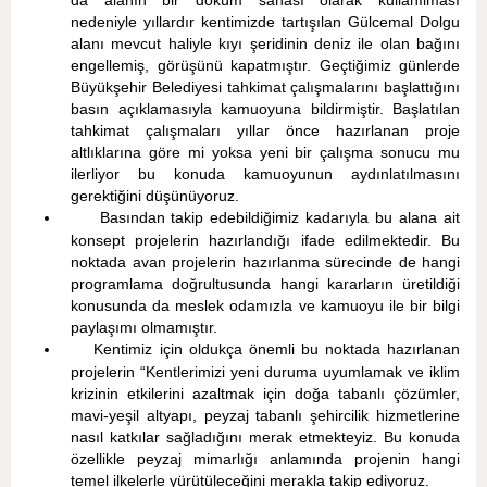
da alanın bir döküm sahası olarak kullanılması
nedeniyle yıllardır kentimizde tartışılan Gülcemal Dolgu
alanı mevcut haliyle kıyı şeridinin deniz ile olan bağını
engellemiş, görüşünü kapatmıştır. Geçtiğimiz günlerde
Büyükşehir Belediyesi tahkimat çalışmalarını başlattığını
basın açıklamasıyla kamuoyuna bildirmiştir. Başlatılan
tahkimat çalışmaları yıllar önce hazırlanan proje
altlıklarına göre mi yoksa yeni bir çalışma sonucu mu
ilerliyor bu konuda kamuoyunun aydınlatılmasını
gerektiğini düşünüyoruz.
Basından takip edebildiğimiz kadarıyla bu alana ait
konsept projelerin hazırlandığı ifade edilmektedir. Bu
noktada avan projelerin hazırlanma sürecinde de hangi
programlama doğrultusunda hangi kararların üretildiği
konusunda da meslek odamızla ve kamuoyu ile bir bilgi
paylaşımı olmamıştır.
Kentimiz için oldukça önemli bu noktada hazırlanan
projelerin “Kentlerimizi yeni duruma uyumlamak ve iklim
krizinin etkilerini azaltmak için doğa tabanlı çözümler,
mavi-yeşil altyapı, peyzaj tabanlı şehircilik hizmetlerine
nasıl katkılar sağladığını merak etmekteyiz. Bu konuda
özellikle peyzaj mimarlığı anlamında projenin hangi
temel ilkelerle yürütüleceğini merakla takip ediyoruz.