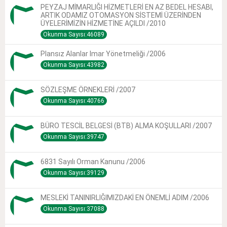
PEYZAJ MİMARLIĞI HİZMETLERİ EN AZ BEDEL HESABI,
ARTIK ODAMIZ OTOMASYON SİSTEMİ ÜZERİNDEN
ÜYELERİMİZİN HİZMETİNE AÇILDI /2010
Okunma Sayısı:46089
Plansız Alanlar Imar Yönetmeliği /2006
Okunma Sayısı:43982
SÖZLEŞME ÖRNEKLERİ /2007
Okunma Sayısı:40766
BÜRO TESCİL BELGESİ (BTB) ALMA KOŞULLARI /2007
Okunma Sayısı:39747
6831 Sayılı Orman Kanunu /2006
Okunma Sayısı:39129
MESLEKİ TANINIRLIĞIMIZDAKİ EN ÖNEMLİ ADIM /2006
Okunma Sayısı:37088