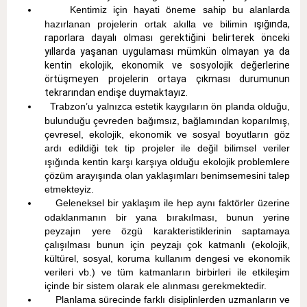
Kentimiz için hayati öneme sahip bu alanlarda
hazırlanan projelerin ortak akılla ve bilimin
ışığında,
raporlara dayalı olması gerektiğini belirterek önceki
yıllarda yaşanan uygulaması mümkün olmayan ya da
kentin ekolojik, ekonomik ve sosyolojik değerlerine
örtüşmeyen projelerin ortaya çıkması durumunun
tekrarından endişe duymaktayız.
Trabzon’u yalnızca estetik kaygıların ön planda olduğu,
bulunduğu çevreden bağımsız, bağlamından koparılmış,
çevresel, ekolojik, ekonomik ve sosyal boyutların göz
ardı edildiği tek tip projeler ile değil bilimsel veriler
ışığında kentin karşı karşıya olduğu ekolojik problemlere
çözüm arayışında olan yaklaşımları benimsemesini talep
etmekteyiz.
Geleneksel bir yaklaşım ile hep aynı faktörler üzerine
odaklanmanın bir yana bırakılması, bunun yerine
peyzajın yere özgü karakteristiklerinin saptamaya
çalışılması bunun için peyzajı çok katmanlı (ekolojik,
kültürel, sosyal, koruma kullanım dengesi ve ekonomik
verileri vb.) ve tüm katmanların birbirleri ile etkileşim
içinde bir sistem olarak ele alınması gerekmektedir.
Planlama sürecinde farklı disiplinlerden uzmanların ve