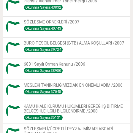
Plansız Alanlar Imar Yönetmeliği /2006
Okunma Sayısı:43832
SÖZLEŞME ÖRNEKLERİ /2007
Okunma Sayısı:40743
BÜRO TESCİL BELGESİ (BTB) ALMA KOŞULLARI /2007
Okunma Sayısı:39724
6831 Sayılı Orman Kanunu /2006
Okunma Sayısı:38980
MESLEKİ TANINIRLIĞIMIZDAKİ EN ÖNEMLİ ADIM /2006
Okunma Sayısı:37045
KAMU İHALE KURUMU HÜKÜMLERİ GEREĞİ İŞ BİTİRME
BELGESİ İLE İLGİLİ BİLGİLENDİRME /2008
Okunma Sayısı:35131
SÖZLEŞMELİ/ÜCRETLİ PEYZAJ MİMARI ASGARİ