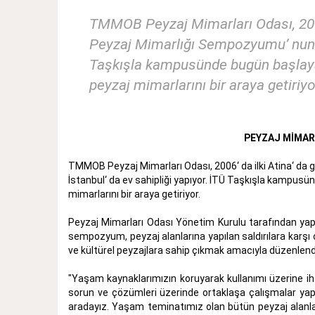
TMMOB Peyzaj Mimarları Odası, 2006’ 
Peyzaj Mimarlığı Sempozyumu’ nun ik
Taşkışla kampusünde bugün başlay
peyzaj mimarlarını bir araya getiriyo
PEYZAJ MİMAR
TMMOB Peyzaj Mimarları Odası, 2006‘ da ilki Atina‘ da g
İstanbul‘ da ev sahipliği yapıyor. İTÜ Taşkışla kampu
mimarlarını bir araya getiriyor.
Peyzaj Mimarları Odası Yönetim Kurulu tarafından yapıl
sempozyum, peyzaj alanlarına yapılan saldırılara karşı o
ve kültürel peyzajlara sahip çıkmak amacıyla düzenlendiği
"Yaşam kaynaklarımızın koruyarak kullanımı üzerine ih
sorun ve çözümleri üzerinde ortaklaşa çalışmalar yapma
aradayız. Yaşam teminatımız olan bütün peyzaj alanları