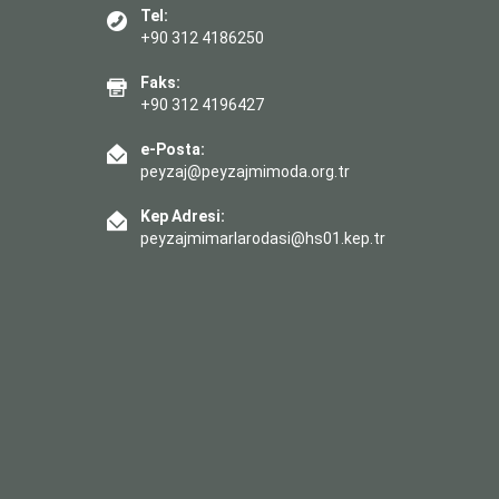
Tel:
+90 312 4186250
Faks:
+90 312 4196427
e-Posta:
peyzaj@peyzajmimoda.org.tr
Kep Adresi:
peyzajmimarlarodasi@hs01.kep.tr