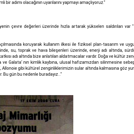
li bir adımı olacağının uyarılarını yapmayı amaçlıyoruz."
nin çevre değerleri üzerinde hızla artarak yükselen saldırıları var "
çılmasında koruyarak kullanım ilkesi ile fiziksel plan-tasarım ve uyg
de, su, toprak ve hava bileşenleri üzerinde, enerji adı altında, sürdür
ısı adı altında bize anlatılan aldatmacalar vardır. Doğa ve kültür zengi
e Galata‘ nın kimlik kaybına, ulusal hafızamızdan silinmesine sebe
f, Allonoie gibi kültürel zenginliklerimizin sular altında kalmasına göz y
 Bu gün bu nedenle buradayız..."