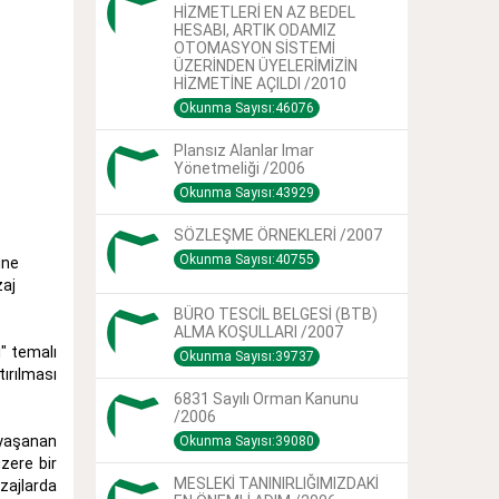
HİZMETLERİ EN AZ BEDEL
HESABI, ARTIK ODAMIZ
OTOMASYON SİSTEMİ
ÜZERİNDEN ÜYELERİMİZİN
HİZMETİNE AÇILDI /2010
Okunma Sayısı:46076
Plansız Alanlar Imar
Yönetmeliği /2006
Okunma Sayısı:43929
SÖZLEŞME ÖRNEKLERİ /2007
Okunma Sayısı:40755
ine
zaj
BÜRO TESCİL BELGESİ (BTB)
ALMA KOŞULLARI /2007
" temalı
Okunma Sayısı:39737
tırılması
6831 Sayılı Orman Kanunu
/2006
 yaşanan
Okunma Sayısı:39080
zere bir
MESLEKİ TANINIRLIĞIMIZDAKİ
zajlarda