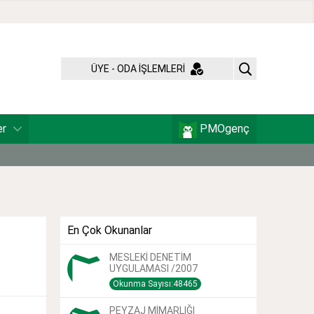
ÜYE - ODA İŞLEMLERİ
er
PMOgenç
En Çok Okunanlar
MESLEKİ DENETİM
UYGULAMASI /2007
Okunma Sayısı:48465
PEYZAJ MİMARLIĞI