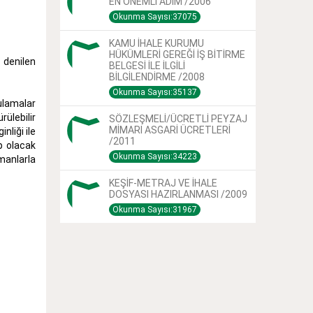
EN ÖNEMLİ ADIM /2006
Okunma Sayısı:37075
KAMU İHALE KURUMU
HÜKÜMLERİ GEREĞİ İŞ BİTİRME
 denilen
BELGESİ İLE İLGİLİ
BİLGİLENDİRME /2008
Okunma Sayısı:35137
ulamalar
ülebilir
SÖZLEŞMELİ/ÜCRETLİ PEYZAJ
MİMARI ASGARİ ÜCRETLERİ
nliği ile
/2011
p olacak
Okunma Sayısı:34223
umanlarla
KEŞİF-METRAJ VE İHALE
DOSYASI HAZIRLANMASI /2009
Okunma Sayısı:31967