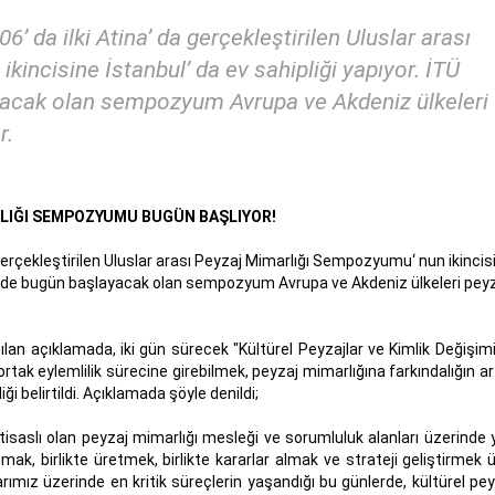
da ilki Atina’ da gerçekleştirilen Uluslar arası
incisine İstanbul’ da ev sahipliği yapıyor. İTÜ
acak olan sempozyum Avrupa ve Akdeniz ülkeleri
r.
LIĞI SEMPOZYUMU BUGÜN BAŞLIYOR!
erçekleştirilen Uluslar arası Peyzaj Mimarlığı Sempozyumu‘ nun ikincis
sünde bugün başlayacak olan sempozyum Avrupa ve Akdeniz ülkeleri pey
an açıklamada, iki gün sürecek "Kültürel Peyzajlar ve Kimlik Değişimi
rtak eylemlilik sürecine girebilmek, peyzaj mimarlığına farkındalığın ar
 belirtildi. Açıklamada şöyle denildi;
tisaslı olan peyzaj mimarlığı mesleği ve sorumluluk alanları üzerinde
k, birlikte üretmek, birlikte kararlar almak ve strateji geliştirmek ü
mız üzerinde en kritik süreçlerin yaşandığı bu günlerde, kültürel pey