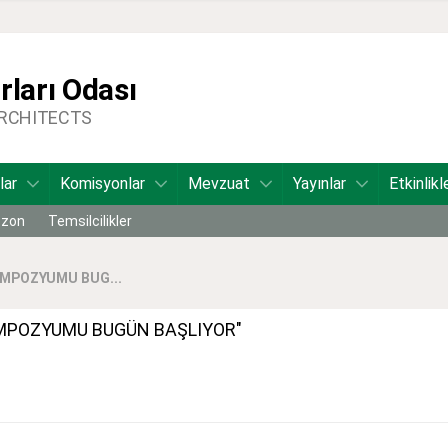
ları Odası
ARCHITECTS
lar
Komisyonlar
Mevzuat
Yayınlar
Etkinlikl
bzon
Temsilcilikler
EMPOZYUMU BUG...
SEMPOZYUMU BUGÜN BAŞLIYOR"