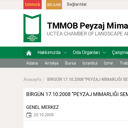
tmmob
Bağlantılar
TMMOB
Peyzaj Mimar
UCTEA CHAMBER OF LANDSCAPE 
Hakkımızda
Oda Organları
Çalışma
Adana
Antalya
Bursa
İstanbul
İzmir
Tra
BİRGÜN 17.10.2008 "PEYZAJ MİMARLIĞI S
Anasayfa
BİRGÜN 17.10.2008 "PEYZAJ MİMARLIĞI 
GENEL MERKEZ
20.10.2008