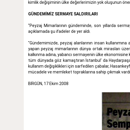
kimlik değişiminin ülke değerlerimizin yok oluşunun önem
GÜNDEMİMİZ SERMAYE SALDIRILARI
"Peyzaj Mimarlarının gündeminde, son yıllarda sermaye
açıklamada şu ifadeler de yer aldı.
"Gündemimizde, peyzaj alanlarının insan kullanımına a
yapan peyzaj mimarlarının dünya ortak mirasları üzerin
kalkınma adına, yabancı sermayenin ülke ekonomisine katk
tüm dünyada göz kamaştıran İstanbul‘ da Haydarpaşa v
kullanım değişiklikleri için sarfedilen çabalar, Hasankey
mücadele ve memleket topraklarına sahip çıkmak vardır.
BİRGÜN, 17 Ekim 2008