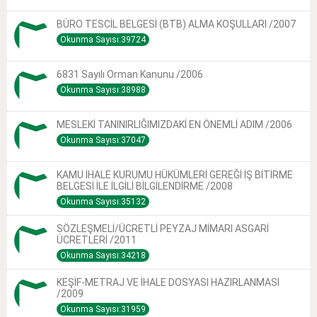
BÜRO TESCİL BELGESİ (BTB) ALMA KOŞULLARI /2007
Okunma Sayısı:39724
6831 Sayılı Orman Kanunu /2006
Okunma Sayısı:38988
MESLEKİ TANINIRLIĞIMIZDAKİ EN ÖNEMLİ ADIM /2006
Okunma Sayısı:37047
KAMU İHALE KURUMU HÜKÜMLERİ GEREĞİ İŞ BİTİRME
BELGESİ İLE İLGİLİ BİLGİLENDİRME /2008
Okunma Sayısı:35132
SÖZLEŞMELİ/ÜCRETLİ PEYZAJ MİMARI ASGARİ
ÜCRETLERİ /2011
Okunma Sayısı:34218
KEŞİF-METRAJ VE İHALE DOSYASI HAZIRLANMASI
/2009
Okunma Sayısı:31959