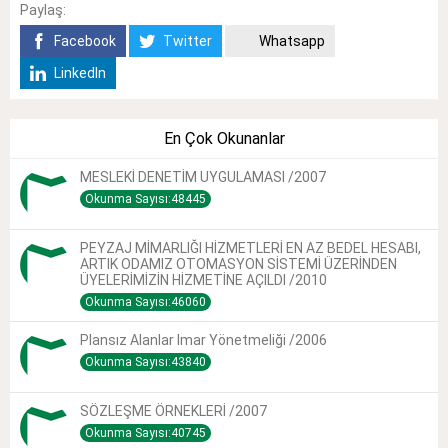
Paylaş:
Facebook
Twitter
Whatsapp
LinkedIn
En Çok Okunanlar
MESLEKİ DENETİM UYGULAMASI /2007
Okunma Sayısı:48445
PEYZAJ MİMARLIĞI HİZMETLERİ EN AZ BEDEL HESABI,
ARTIK ODAMIZ OTOMASYON SİSTEMİ ÜZERİNDEN
ÜYELERİMİZİN HİZMETİNE AÇILDI /2010
Okunma Sayısı:46060
Plansız Alanlar Imar Yönetmeliği /2006
Okunma Sayısı:43840
SÖZLEŞME ÖRNEKLERİ /2007
Okunma Sayısı:40745