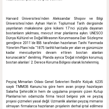
Harvard Üniversitesi`nden Aleksandar Shopov ve Bilgi
Üniversitesi`nden Ayhan Han`ın Toplumsal Tarih dergisinde
yayınlanan makalesine göre kökeni 17`nci yüzyıla dayanan
bostanların yıkılması, mevcut imar planlarına aykırı. UNESCO
Dünya Kültürel ve Doğal Mirasının Korunmasına Dair Sözleşme
gereğince 2011`de İBB tarafından hazırlanan Tarihi Yarımada
Yönetim Planı`nda "1875 tarihli haritada yer alan ve günümüze
kadar mevcudiyetini devam ettiren bostan alanları
korunacaktır" denilmiş. Planda ayrıca ‘Doğal niteliğini korumuş
bostan alanları` 2. Derece Koruma Bölgesi olarak listelenmiş.
Peyzaj Mimarları Odası Genel Sekreteri Redife Kolçak: 6235
sayılı TMMOB Kanunu`na göre hem avan projeyi hazırlayan
Salarha Şehircilik`in hem de uygulama projesini çizen Kutup
Planlama`nın odamızda firma tescil belgesi yok ve peyzaj
projesi çizmeleri yasal değil. Uzmanlık alanları peyzaj mimarisi
olmayan firmalarca hazırlanan projelerin derhal iptal edilmesi