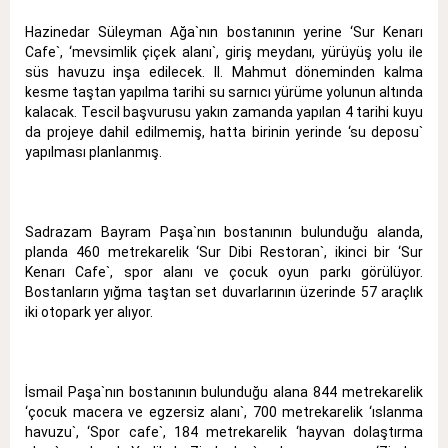
Hazinedar Süleyman Ağa`nın bostanının yerine ‘Sur Kenarı
Cafe`, ‘mevsimlik çiçek alanı`, giriş meydanı, yürüyüş yolu ile
süs havuzu inşa edilecek. II. Mahmut döneminden kalma
kesme taştan yapılma tarihi su sarnıcı yürüme yolunun altında
kalacak. Tescil başvurusu yakın zamanda yapılan 4 tarihi kuyu
da projeye dahil edilmemiş, hatta birinin yerinde ‘su deposu`
yapılması planlanmış.
Sadrazam Bayram Paşa`nın bostanının bulunduğu alanda,
planda 460 metrekarelik ‘Sur Dibi Restoran`, ikinci bir ‘Sur
Kenarı Cafe`, spor alanı ve çocuk oyun parkı görülüyor.
Bostanların yığma taştan set duvarlarının üzerinde 57 araçlık
iki otopark yer alıyor.
İsmail Paşa`nın bostanının bulunduğu alana 844 metrekarelik
‘çocuk macera ve egzersiz alanı`, 700 metrekarelik ‘ıslanma
havuzu`, ‘Spor cafe`, 184 metrekarelik ‘hayvan dolaştırma