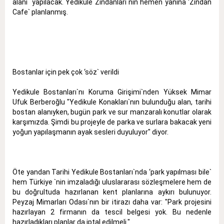
alanı` yapılacak. Yedikule Zindanları`nın hemen yanına ‘Zindan
Cafe` planlanmış.
Bostanlar için pek çok ‘söz` verildi
Yedikule Bostanları`nı Koruma Girişimi`nden Yüksek Mimar
Ufuk Berberoğlu "Yedikule Konakları`nın bulunduğu alan, tarihi
bostan alanıyken, bugün park ve sur manzaralı konutlar olarak
karşımızda. Şimdi bu projeyle de parka ve surlara bakacak yeni
yoğun yapılaşmanın ayak sesleri duyuluyor" diyor.
Öte yandan Tarihi Yedikule Bostanları`nda ‘park yapılması bile`
hem Türkiye `nin imzaladığı uluslararası sözleşmelere hem de
bu doğrultuda hazırlanan kent planlarına aykırı bulunuyor.
Peyzaj Mimarları Odası`nın bir itirazı daha var: "Park projesini
hazırlayan 2 firmanın da tescil belgesi yok. Bu nedenle
hazırladıkları planlar da iptal edilmeli."