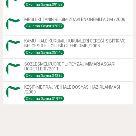
Okunma Sayısı:39168
MESLEKİ TANINIRLIĞIMIZDAKİ EN ÖNEMLİ ADIM /2006
Okunma Sayısı:37097
KAMU İHALE KURUMU HÜKÜMLERİ GEREĞİ İŞ BİTİRME
BELGESİ İLE İLGİLİ BİLGİLENDİRME /2008
Okunma Sayısı:35140
SÖZLEŞMELİ/ÜCRETLİ PEYZAJ MİMARI ASGARİ
ÜCRETLERİ /2011
Okunma Sayısı:34239
KEŞİF-METRAJ VE İHALE DOSYASI HAZIRLANMASI
/2009
Okunma Sayısı:31977