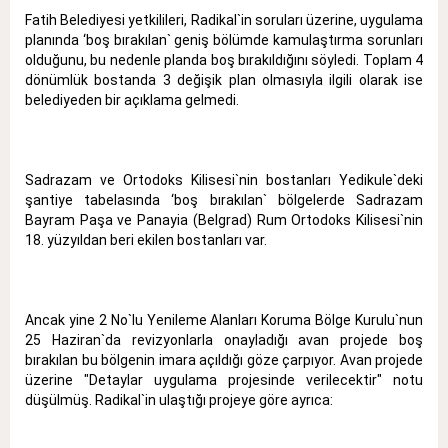
Fatih Belediyesi yetkilileri, Radikal`in soruları üzerine, uygulama
planında ‘boş bırakılan` geniş bölümde kamulaştırma sorunları
olduğunu, bu nedenle planda boş bırakıldığını söyledi. Toplam 4
dönümlük bostanda 3 değişik plan olmasıyla ilgili olarak ise
belediyeden bir açıklama gelmedi.
Sadrazam ve Ortodoks Kilisesi`nin bostanları Yedikule`deki
şantiye tabelasında ‘boş bırakılan` bölgelerde Sadrazam
Bayram Paşa ve Panayia (Belgrad) Rum Ortodoks Kilisesi`nin
18. yüzyıldan beri ekilen bostanları var.
Ancak yine 2 No`lu Yenileme Alanları Koruma Bölge Kurulu`nun
25 Haziran`da revizyonlarla onayladığı avan projede boş
bırakılan bu bölgenin imara açıldığı göze çarpıyor. Avan projede
üzerine "Detaylar uygulama projesinde verilecektir" notu
düşülmüş. Radikal`in ulaştığı projeye göre ayrıca: