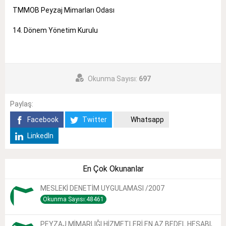
TMMOB Peyzaj Mimarları Odası
14. Dönem Yönetim Kurulu
Okunma Sayısı:
697
Paylaş:
Facebook
Twitter
Whatsapp
LinkedIn
En Çok Okunanlar
MESLEKİ DENETİM UYGULAMASI /2007
Okunma Sayısı:48461
PEYZAJ MİMARLIĞI HİZMETLERİ EN AZ BEDEL HESABI,