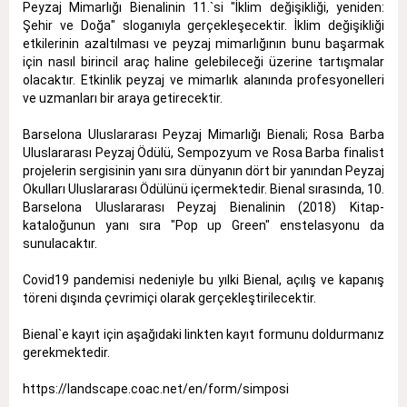
Peyzaj Mimarlığı Bienalinin 11.`si "İklim değişikliği, yeniden:
Şehir ve Doğa" sloganıyla gerçekleşecektir. İklim değişikliği
etkilerinin azaltılması ve peyzaj mimarlığının bunu başarmak
için nasıl birincil araç haline gelebileceği üzerine tartışmalar
olacaktır. Etkinlik peyzaj ve mimarlık alanında profesyonelleri
ve uzmanları bir araya getirecektir.
Barselona Uluslararası Peyzaj Mimarlığı Bienali; Rosa Barba
Uluslararası Peyzaj Ödülü, Sempozyum ve Rosa Barba finalist
projelerin sergisinin yanı sıra dünyanın dört bir yanından Peyzaj
Okulları Uluslararası Ödülünü içermektedir. Bienal sırasında, 10.
Barselona Uluslararası Peyzaj Bienalinin (2018) Kitap-
kataloğunun yanı sıra "Pop up Green" enstelasyonu da
sunulacaktır.
Covid19 pandemisi nedeniyle bu yılki Bienal, açılış ve kapanış
töreni dışında çevrimiçi olarak gerçekleştirilecektir.
Bienal`e kayıt için aşağıdaki linkten kayıt formunu doldurmanız
gerekmektedir.
https://landscape.coac.net/en/form/simposi