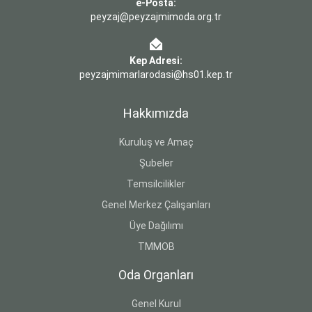
e-Posta:
peyzaj@peyzajmimoda.org.tr
Kep Adresi:
peyzajmimarlarodasi@hs01.kep.tr
Hakkımızda
Kuruluş ve Amaç
Şubeler
Temsilcilikler
Genel Merkez Çalışanları
Üye Dağılımı
TMMOB
Oda Organları
Genel Kurul