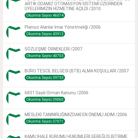
ARTIK ODAMIZ OTOMASYON SİSTEMİ ÜZERİNDEN
ÜYELERİMİZİN HİZMETİNE AÇILDI /2010
Okunma Sayısı:46074
Plansız Alanlar Imar Yönetmeliği /2006
Okunma Sayısı:43912
SÖZLEŞME ÖRNEKLERİ /2007
Okunma Sayısı:40753
BÜRO TESCİL BELGESİ (BTB) ALMA KOŞULLARI /2007
Okunma Sayısı:39733
6831 Sayılı Orman Kanunu /2006
Okunma Sayısı:39060
MESLEKİ TANINIRLIĞIMIZDAKİ EN ÖNEMLİ ADIM /2006
Okunma Sayısı:37071
KAMU İHALE KURUMU HÜKÜMLERİ GEREĞİ İŞ BİTİRME