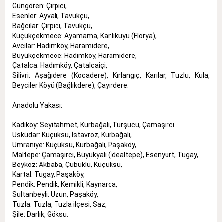
Güngören: Çırpıcı,
Esenler: Ayvalı, Tavukçu,
Bağcılar: Çırpıcı, Tavukçu,
Küçükçekmece: Ayamama, Kanlıkuyu (Florya),
Avcılar: Hadımköy, Haramidere,
Büyükçekmece: Hadımköy, Haramidere,
Çatalca: Hadımköy, Çatalcaiçi,
Silivri: Aşağıdere (Kocadere), Kırlangıç, Karılar, Tuzlu, Kula,
Beyciler Köyü (Bağlıkdere), Çayırdere.
Anadolu Yakası:
Kadıköy: Seyitahmet, Kurbağalı, Turşucu, Çamaşırcı
Üsküdar: Küçüksu, İstavroz, Kurbağalı,
Ümraniye: Küçüksu, Kurbağalı, Paşaköy,
Maltepe: Çamaşırcı, Büyükyalı (İdealtepe), Esenyurt, Tugay,
Beykoz: Akbaba, Çubuklu, Küçüksu,
Kartal: Tugay, Paşaköy,
Pendik: Pendik, Kemikli, Kaynarca,
Sultanbeyli: Uzun, Paşaköy,
Tuzla: Tuzla, Tuzla ilçesi, Saz,
Şile: Darlık, Göksu.