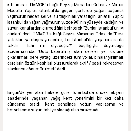
istenmişti. TMMOB‘a bağlı Peyzaj Mimarları Odası ve Mimar
Mücella Yapıcı, İstanbul‘da geçen günlerde yağan sağanak
yağmurun neden sel ve su taşkınları yarattığını anlattı. Yapıcı
İstanbul`da yağan yağmurun yüzde 90`ının yüzeyde kaldığını ve
suyun kanallardan gitmediğini belirterek "Bunlar İstanbul`un iyi
günleri" dedi. TMMOB`a bağlı Peyzaj Mimarları Odası da "Dere
yatakları yapılaşmaya açılmış bir İstanbul`da yaşananlara da
takdir-i ilahi mi diyeceğiz?" başlılığıyla duyurduğu
açıklamasında "Üstü kapatılmış olan dereler yer üstüne
çıkartılmalı, dere yatağı üzerindeki tüm yollar, binalar yıkılmalı,
derelerin özgün kesitleri oluşturularak aktif / pasif rekreasyon
alanlarına dönüştürülmeli" dedi.
Birgün‘de yer alan habere göre, İstanbul`da önceki akşam
saatlerinde yaşanan yağış kent yönetimini bir kez daha
gündeme taşıdı. Kent genelinde yoğun yapılaşma ve
betonlaşma suyun tahliye olacağı alan bırakmadı.