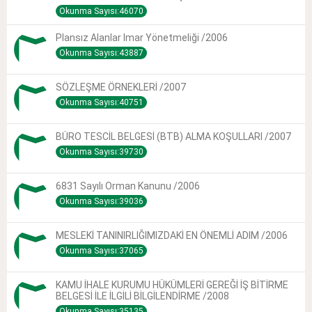
Okunma Sayısı:46070
Plansız Alanlar Imar Yönetmeliği /2006
Okunma Sayısı:43887
SÖZLEŞME ÖRNEKLERİ /2007
Okunma Sayısı:40751
BÜRO TESCİL BELGESİ (BTB) ALMA KOŞULLARI /2007
Okunma Sayısı:39730
6831 Sayılı Orman Kanunu /2006
Okunma Sayısı:39036
MESLEKİ TANINIRLIĞIMIZDAKİ EN ÖNEMLİ ADIM /2006
Okunma Sayısı:37065
KAMU İHALE KURUMU HÜKÜMLERİ GEREĞİ İŞ BİTİRME
BELGESİ İLE İLGİLİ BİLGİLENDİRME /2008
Okunma Sayısı:35135