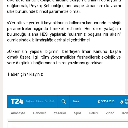
ülke bütününde ekolojik altlıklarla çelişen alanların dönüşümü
sağlanmalı, Peyzaj Şehirciliği (Landscape Urbanism) kavramı
ülke bütününde birincil parametre olmalı.
»Yer altı ve yerüstü kaynaklarının kullanımı konusunda ekolojik
parametreler ışığında hareket edilmeli. Her dere yatağının
bulunduğu alana HES yapılarak "sularımız boşuna mı aksın"
cümlesindeki bilimdışılığa derhal el çektirilmeli.
»Ülkemizin yapısal biçimini belirleyen İmar Kanunu başta
olmak üzere, ilgili tüm yönetmelikler feshedilerek ekolojik ve
yere özgünlük bağlamında tekrar yazılması gerekiyor.
Haber için tıklayınız