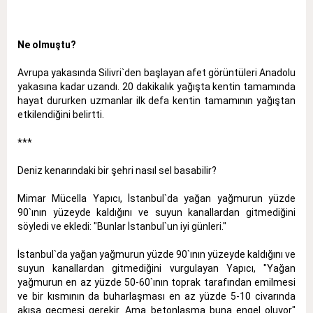
Ne olmuştu?
Avrupa yakasında Silivri`den başlayan afet görüntüleri Anadolu
yakasına kadar uzandı. 20 dakikalık yağışta kentin tamamında
hayat dururken uzmanlar ilk defa kentin tamamının yağıştan
etkilendiğini belirtti.
***
Deniz kenarındaki bir şehri nasıl sel basabilir?
Mimar Mücella Yapıcı, İstanbul`da yağan yağmurun yüzde
90`ının yüzeyde kaldığını ve suyun kanallardan gitmediğini
söyledi ve ekledi: "Bunlar İstanbul`un iyi günleri."
İstanbul`da yağan yağmurun yüzde 90`ının yüzeyde kaldığını ve
suyun kanallardan gitmediğini vurgulayan Yapıcı, "Yağan
yağmurun en az yüzde 50-60`ının toprak tarafından emilmesi
ve bir kısmının da buharlaşması en az yüzde 5-10 civarında
akışa geçmesi gerekir. Ama betonlaşma buna engel oluyor"