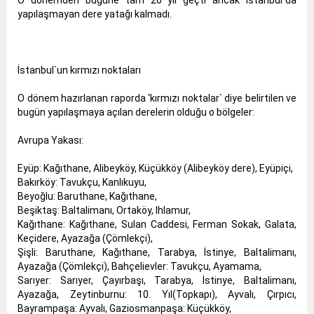
O dönemden bugüne tam 20 yıl geçti ancak İstanbul`da
yapılaşmayan dere yatağı kalmadı.
İstanbul`un kırmızı noktaları
O dönem hazırlanan raporda ‘kırmızı noktalar` diye belirtilen ve
bugün yapılaşmaya açılan derelerin olduğu o bölgeler:
Avrupa Yakası:
Eyüp: Kağıthane, Alibeyköy, Küçükköy (Alibeyköy dere), Eyüpiçi,
Bakırköy: Tavukçu, Kanlıkuyu,
Beyoğlu: Baruthane, Kağıthane,
Beşiktaş: Baltalimanı, Ortaköy, Ihlamur,
Kağıthane: Kağıthane, Sulan Caddesi, Ferman Sokak, Galata,
Keçidere, Ayazağa (Çömlekçi),
Şişli: Baruthane, Kağıthane, Tarabya, İstinye, Baltalimanı,
Ayazağa (Çömlekçi), Bahçelievler: Tavukçu, Ayamama,
Sarıyer: Sarıyer, Çayırbaşı, Tarabya, İstinye, Baltalimanı,
Ayazağa, Zeytinburnu: 10. Yıl(Topkapı), Ayvalı, Çırpıcı,
Bayrampaşa: Ayvalı, Gaziosmanpaşa: Küçükköy,