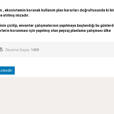
n , ekosistemin korunak kullanım plan kararları doğrultusunda ki bi
e atılmış imzadır.
inin çizilip, envanter çalışmalarının yapılmaya başlandığı bu günlerd
rlerin korunması için yapılmış olan peyzaj planlama çalışması ülke
Okunma Sayısı:
1409
inkedIn