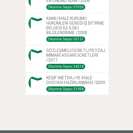
EN ÖNEMLİ ADIM /2006
Okunma Sayısı:37036
KAMU İHALE KURUMU
HÜKÜMLERİ GEREĞİ İŞ BİTİRME
BELGESİ İLE İLGİLİ
BİLGİLENDİRME /2008
Okunma Sayısı:35131
SÖZLEŞMELİ/ÜCRETLİ PEYZAJ
MİMARI ASGARİ ÜCRETLERİ
/2011
Okunma Sayısı:34218
KEŞİF-METRAJ VE İHALE
DOSYASI HAZIRLANMASI /2009
Okunma Sayısı:31958