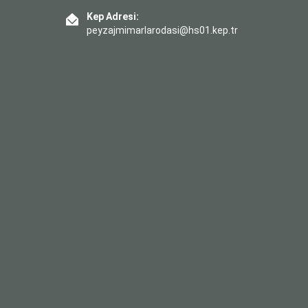
Kep Adresi:
peyzajmimarlarodasi@hs01.kep.tr