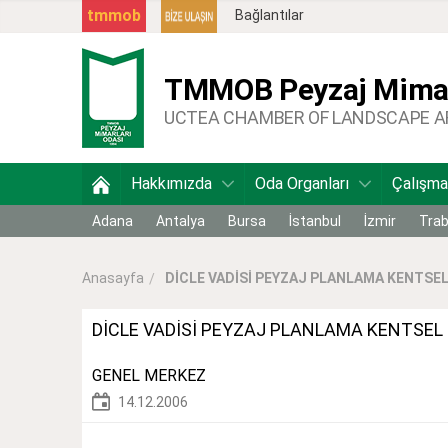
tmmob
Bağlantılar
TMMOB
Peyzaj Mimar
UCTEA CHAMBER OF LANDSCAPE 
Hakkımızda
Oda Organları
Çalışma
Adana
Antalya
Bursa
İstanbul
İzmir
Tra
DİCLE VADİSİ PEYZAJ PLANLAMA KENTSEL 
Anasayfa
DİCLE VADİSİ PEYZAJ PLANLAMA KENTSEL 
GENEL MERKEZ
14.12.2006