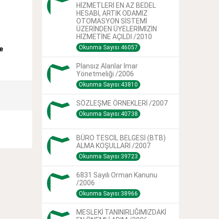
HİZMETLERİ EN AZ BEDEL
HESABI, ARTIK ODAMIZ
r
OTOMASYON SİSTEMİ
ÜZERİNDEN ÜYELERİMİZİN
HİZMETİNE AÇILDI /2010
Okunma Sayısı:46057
e
Plansız Alanlar Imar
Yönetmeliği /2006
Okunma Sayısı:43810
SÖZLEŞME ÖRNEKLERİ /2007
Okunma Sayısı:40738
BÜRO TESCİL BELGESİ (BTB)
ALMA KOŞULLARI /2007
Okunma Sayısı:39723
6831 Sayılı Orman Kanunu
/2006
Okunma Sayısı:38966
MESLEKİ TANINIRLIĞIMIZDAKİ