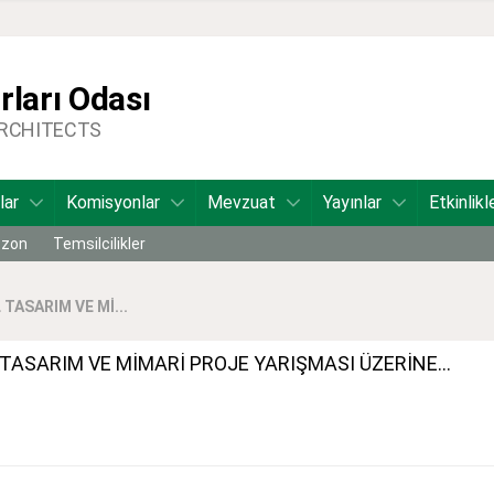
ları Odası
ARCHITECTS
lar
Komisyonlar
Mevzuat
Yayınlar
Etkinlikl
bzon
Temsilcilikler
TASARIM VE Mİ...
TASARIM VE MİMARİ PROJE YARIŞMASI ÜZERİNE...