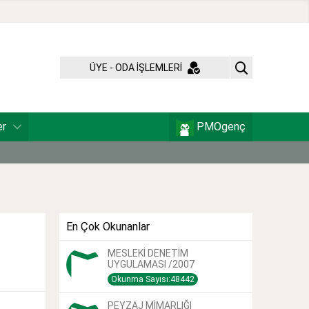
ÜYE - ODA İŞLEMLERİ
er
PMOgenç
En Çok Okunanlar
MESLEKİ DENETİM
UYGULAMASI /2007
Okunma Sayısı:48442
PEYZAJ MİMARLIĞI