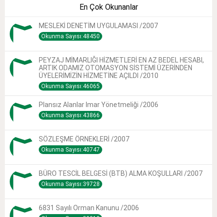
En Çok Okunanlar
MESLEKİ DENETİM UYGULAMASI /2007
Okunma Sayısı:48450
PEYZAJ MİMARLIĞI HİZMETLERİ EN AZ BEDEL HESABI,
ARTIK ODAMIZ OTOMASYON SİSTEMİ ÜZERİNDEN
ÜYELERİMİZİN HİZMETİNE AÇILDI /2010
Okunma Sayısı:46065
Plansız Alanlar Imar Yönetmeliği /2006
Okunma Sayısı:43866
SÖZLEŞME ÖRNEKLERİ /2007
Okunma Sayısı:40747
BÜRO TESCİL BELGESİ (BTB) ALMA KOŞULLARI /2007
Okunma Sayısı:39728
6831 Sayılı Orman Kanunu /2006