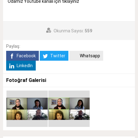
Odamız Youtube kanalı için tıklayınız
Okunma Sayısı:
559
Paylaş:
Facebook
Twitter
Whatsapp
LinkedIn
Fotoğraf Galerisi