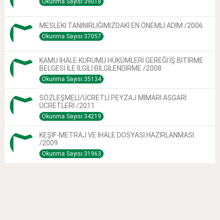
Okunma Sayısı:39018
MESLEKİ TANINIRLIĞIMIZDAKİ EN ÖNEMLİ ADIM /2006
Okunma Sayısı:37057
KAMU İHALE KURUMU HÜKÜMLERİ GEREĞİ İŞ BİTİRME
BELGESİ İLE İLGİLİ BİLGİLENDİRME /2008
Okunma Sayısı:35134
SÖZLEŞMELİ/ÜCRETLİ PEYZAJ MİMARI ASGARİ
ÜCRETLERİ /2011
Okunma Sayısı:34219
KEŞİF-METRAJ VE İHALE DOSYASI HAZIRLANMASI
/2009
Okunma Sayısı:31963