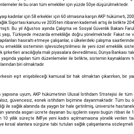
enlemeler ile bu oran tüm emekliler için yüzde 50ye düşürülmektedir.
k yaşı kadınlar için 58 erkekler için 60 olmasına karşın AKP hükümeti, 200
ğlık Sigortası kanunu ve 2035ten itibaren kademeli artış ile birlikte 204
mişti. Bu yıl Ağustos ayında Çalışma ve Sosyal Güvenlik Bakanı Faruk 
lik yaşı, Türkiyede mezarda emekliliğe doğru yönelmektedir. Fakat ne v
apılanları hasıraltı etmeye çalışanlar, o ülkelerdeki çalışma saatlerinde
emeklilik sisteminin işlevsizleştirilmesi ile yeni özel emeklilik sist
k şirketleri aracılığıyla mali piyasalara devredilmesi, Dünya Bankası tal
yaşında yapılan tüm düzenlemeler ile birlikte, sistemin kaynaklarını 
rından biri olmaktadır.
kesin eşit erişebileceği kamusal bir hak olmaktan çıkarırken, bir y
 yapısına uyum, AKP hükümetinin Ulusal İstihdam Stratejisi ile tüm 
alsız, güvencesiz, esnek istihdam biçimine dayanmaktadır. Tüm bu öze
i ile sağlık alanında da yaygın bir hale getirilmiş, üniversite hastanele
in yanında asgari ücrete dayanan bu işçilerin sayısı bugün itibari ile 
 10 yıllık süreçte IMFye yeni kadro açılmamasına yönelik verilen ta
ve kırsal alanlara sürgüne tabi tutulan sağlık çalışanlarına sözleşmeli