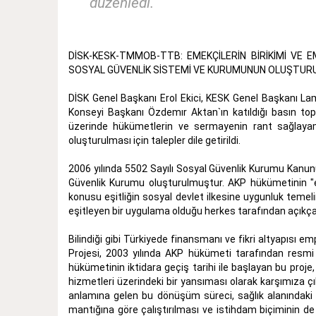
düzenledi.
DİSK-KESK-TMMOB-TTB: EMEKÇİLERİN BİRİKİMİ VE 
SOSYAL GÜVENLİK SİSTEMİ VE KURUMUNUN OLUŞTURU
DİSK Genel Başkanı Erol Ekici, KESK Genel Başkanı
Konseyi Başkanı Özdemır Aktan`ın katıldığı basın topl
üzerinde hükümetlerin ve sermayenin rant sağlayam
oluşturulması için talepler dile getirildi.
2006 yılında 5502 Sayılı Sosyal Güvenlik Kurumu Kanunu
Güvenlik Kurumu oluşturulmuştur. AKP hükümetinin "eş
konusu eşitliğin sosyal devlet ilkesine uygunluk temel
eşitleyen bir uygulama olduğu herkes tarafından açıkç
Bilindiği gibi Türkiyede finansmanı ve fikri altyapısı
Projesi, 2003 yılında AKP hükümeti tarafından resmi
hükümetinin iktidara geçiş tarihi ile başlayan bu proje,
hizmetleri üzerindeki bir yansıması olarak karşımıza çı
anlamına gelen bu dönüşüm süreci, sağlık alanındaki ya
mantığına göre çalıştırılması ve istihdam biçiminin de