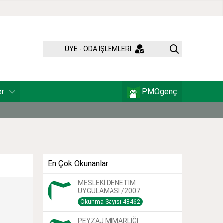
ÜYE - ODA İŞLEMLERİ
er
PMOgenç
En Çok Okunanlar
MESLEKİ DENETİM
UYGULAMASI /2007
Okunma Sayısı:48462
PEYZAJ MİMARLIĞI