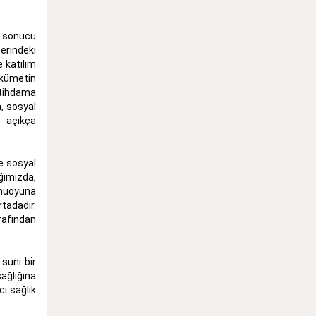
ı sonucu
erindeki
 katılım
ükümetin
stihdama
a, sosyal
i açıkça
e sosyal
ğımızda,
amuoyuna
tadadır.
rafından
suni bir
ağlığına
ci sağlık