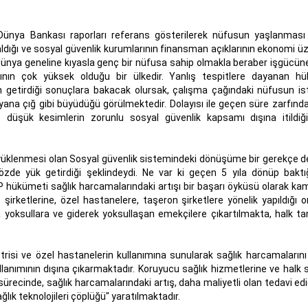
 Dünya Bankası raporları referans gösterilerek nüfusun yaşlanmas
dığı ve sosyal güvenlik kurumlarının finansman açıklarının ekonomi üz
dünya geneline kıyasla genç bir nüfusa sahip olmakla beraber işgücüne
arının çok yüksek olduğu bir ülkedir. Yanlış tespitlere dayanan h
 getirdiği sonuçlara bakacak olursak, çalışma çağındaki nüfusun i
r yana çığ gibi büyüdüğü görülmektedir. Dolayısı ile geçen süre zarfınd
e düşük kesimlerin zorunlu sosyal güvenlik kapsamı dışına itildiğ
yüklenmesi olan Sosyal güvenlik sistemindeki dönüşüme bir gerekçe d
özde yük getirdiği şeklindeydi. Ne var ki geçen 5 yıla dönüp baktı
KP hükümeti sağlık harcamalarındaki artışı bir başarı öyküsü olarak k
irketlerine, özel hastanelere, taşeron şirketlere yönelik yapıldığı or
a yoksullara ve giderek yoksullaşan emekçilere çıkartılmakta, halk ta
risi ve özel hastanelerin kullanımına sunularak sağlık harcamalarını 
llanımının dışına çıkarmaktadır. Koruyucu sağlık hizmetlerine ve halk s
" sürecinde, sağlık harcamalarındaki artış, daha maliyetli olan tedavi edi
ık teknolojileri çöplüğü" yaratılmaktadır.