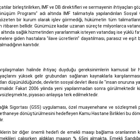
tılar birleştirilirken, IMF ve DB direktifleri ve sermayenin ihtiyaçları gö
Dönüşüm Programı" adı altında IMF talimatıyla yapılandırılan Sosyal 
 gözeten bir kurum olarak işlev görmediği, hükümetin tüm talimatların
ndan itibaren bellidir. Günümüze kadar uzanan süreçte milyonlarca vatan
altında sağlık hizmetinden yararlanmak isteyen vatandaş ise yüklü fat
nelere giden hastalara "ilave ücretlerin" dayatılması, parasız ve eşit b
lmadığının kanıtıdır.
karşılaşmaları halinde ihtiyaç duyduğu gereksinimlerin kamusal bir 
htiyaçlarını yüksek gelir grubundan sağlanan kaynaklarla karşılanmas
ları düşünüldüğünde, devletin sosyal devlet ilkesi ile "insan onuruna yak
alıdır. Fakat 2006 yılında yeni yapılanmadan sonra görülmektedir ki
evsizleşmekte, piyasacı anlayışa terk edilmektedir.
Sağlık Sigortası (GSS) uygulaması, özel muayenehane ve sözleşmeli 
carethaneye dönüştürülmesini hedefleyen Kamu Hastane Birlikleri bu d
r.
iklerin bir diğer önemli hedefi de emekli maaşı bağlama oranlarının 
lileri çalışırken aldıkları maaşın % 65ini almakta, Emekli Sandığı