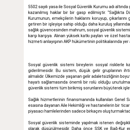
5502 sayılı yasa ile Sosyal Güvenlik Kurumu adı altında ça
kazanılmış haklar bir bir gasp edilmiştir. "Sağlıkta 
Kurumunun, emekçilerin haklarını koruyup, çıkarlarını
getiren bir işleyişe sahip olduğu daha kuruluş yılları
sağlık güvencesinden mahrum, sosyal güvenlik sistemi 
karşı karşıya. Alınan yüksek katkı payları ve özel hasta
hizmeti anlayışının AKP hükümetinin politikalarında yer a
Sosyal güvenlik sistemi bireylerin sosyal risklerle 
giderilmesidir. Bu sistem, düşük gelir gruplarının i
almalıdır. Ülkemizde yaşanan gelir adaletsizliğinin boyut
hayatı sağlamasında önemli bir rolü olduğu unutulmam
güvenlik sistemi tüm birikmiş sorunlarını büyüterek işl
Sağlık hizmetlerinin finansmanında kullanılan Genel 
esasına dayanan Aile Hekimliği ve hastanelerin bir ti
piyasacı hamlelerinden sadece birkaçını oluşturmaktadı
Sosyal güvenlik sisteminde yapılmak istenen değişikl
olarak düşürülmesidir. Daha önce SSK ve Bağ-Kur emek