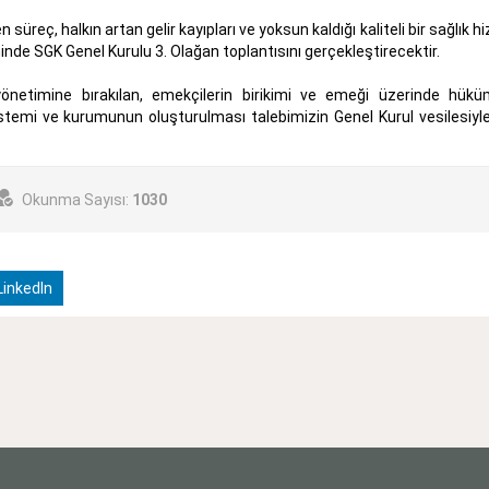
reç, halkın artan gelir kayıpları ve yoksun kaldığı kaliteli bir sağlık hi
hinde SGK Genel Kurulu 3. Olağan toplantısını gerçekleştirecektir.
netimine bırakılan, emekçilerin birikimi ve emeği üzerinde hüküm
stemi ve kurumunun oluşturulması talebimizin Genel Kurul vesilesiyle
Okunma Sayısı:
1030
inkedIn