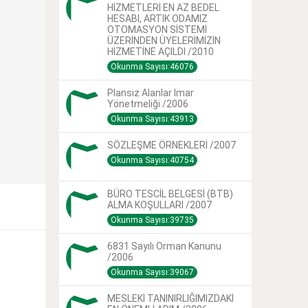
HİZMETLERİ EN AZ BEDEL
HESABI, ARTIK ODAMIZ
OTOMASYON SİSTEMİ
ÜZERİNDEN ÜYELERİMİZİN
HİZMETİNE AÇILDI /2010
Okunma Sayısı:46076
Plansız Alanlar Imar
Yönetmeliği /2006
Okunma Sayısı:43913
SÖZLEŞME ÖRNEKLERİ /2007
Okunma Sayısı:40754
BÜRO TESCİL BELGESİ (BTB)
ALMA KOŞULLARI /2007
Okunma Sayısı:39735
6831 Sayılı Orman Kanunu
/2006
Okunma Sayısı:39067
MESLEKİ TANINIRLIĞIMIZDAKİ