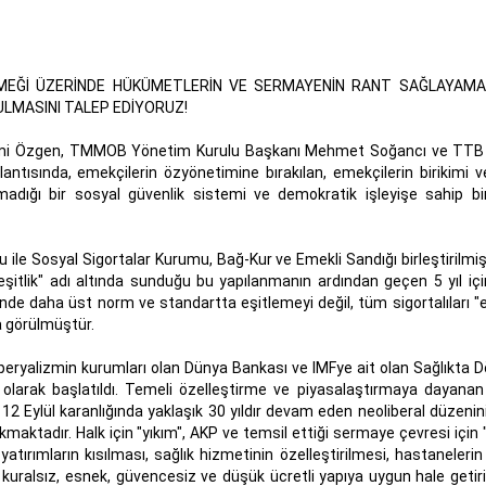
EMEĞİ ÜZERİNDE HÜKÜMETLERİN VE SERMAYENİN RANT SAĞLAYAMAD
LMASINI TALEP EDİYORUZ!
 Lami Özgen, TMMOB Yönetim Kurulu Başkanı Mehmet Soğancı ve TT
antısında, emekçilerin özyönetimine bırakılan, emekçilerin birikimi 
adığı bir sosyal güvenlik sistemi ve demokratik işleyişe sahip b
 ile Sosyal Sigortalar Kurumu, Bağ-Kur ve Emekli Sandığı birleştirilmiş
itlik" adı altında sunduğu bu yapılanmanın ardından geçen 5 yıl iç
inde daha üst norm ve standartta eşitlemeyi değil, tüm sigortalıları "
a görülmüştür.
 emperyalizmin kurumları olan Dünya Bankası ve IMFye ait olan Sağlıkt
 olarak başlatıldı. Temeli özelleştirme ve piyasalaştırmaya dayana
 12 Eylül karanlığında yaklaşık 30 yıldır devam eden neoliberal düzenin
kmaktadır. Halk için "yıkım", AKP ve temsil ettiği sermaye çevresi için
tırımların kısılması, sağlık hizmetinin özelleştirilmesi, hastanelerin
 kuralsız, esnek, güvencesiz ve düşük ücretli yapıya uygun hale getir