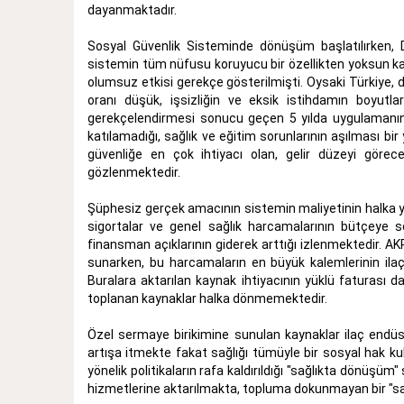
dayanmaktadır.
Sosyal Güvenlik Sisteminde dönüşüm başlatılırken,
sistemin tüm nüfusu koruyucu bir özellikten yoksun kal
olumsuz etkisi gerekçe gösterilmişti. Oysaki Türkiye, 
oranı düşük, işsizliğin ve eksik istihdamın boyutl
gerekçelendirmesi sonucu geçen 5 yılda uygulamanın
katılamadığı, sağlık ve eğitim sorunlarının aşılması bi
güvenliğe en çok ihtiyacı olan, gelir düzeyi görec
gözlenmektedir.
Şüphesiz gerçek amacının sistemin maliyetinin halka 
sigortalar ve genel sağlık harcamalarının bütçeye s
finansman açıklarının giderek arttığı izlenmektedir. A
sunarken, bu harcamaların en büyük kalemlerinin ilaç ş
Buralara aktarılan kaynak ihtiyacının yüklü faturası d
toplanan kaynaklar halka dönmemektedir.
Özel sermaye birikimine sunulan kaynaklar ilaç endüst
artışa itmekte fakat sağlığı tümüyle bir sosyal hak ku
yönelik politikaların rafa kaldırıldığı "sağlıkta dönüşüm
hizmetlerine aktarılmakta, topluma dokunmayan bir "sağl