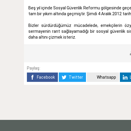
Beş yıl içinde Sosyal Güvenlik Reformu gölgesinde geçen sü
tam bir yıkım altında geçmiştir. Şimdi 4 Aralık 2012 tari
Bizler sürdürdüğümüz mücadelede, emekçilerin özyö
sermayenin rant sağlayamadığı bir sosyal güvenlik si
daha altını çizmek isteriz.
Paylaş:
Facebook
Twitter
Whatsapp
L