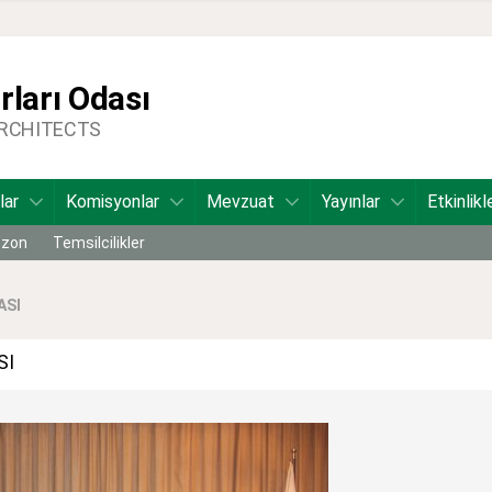
ları Odası
ARCHITECTS
lar
Komisyonlar
Mevzuat
Yayınlar
Etkinlikl
bzon
Temsilcilikler
ASI
SI