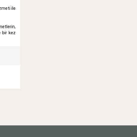
zmeti ile
etlerin,
 bir kez