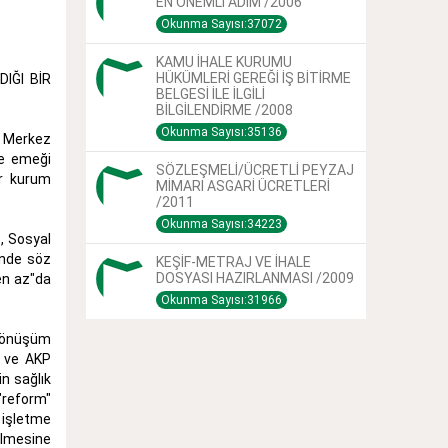
EN ÖNEMLİ ADIM /2006
Okunma Sayısı:37072
KAMU İHALE KURUMU
HÜKÜMLERİ GEREĞİ İŞ BİTİRME
IĞI BİR
BELGESİ İLE İLGİLİ
BİLGİLENDİRME /2008
Okunma Sayısı:35136
B Merkez
ve emeği
SÖZLEŞMELİ/ÜCRETLİ PEYZAJ
ir kurum
MİMARI ASGARİ ÜCRETLERİ
/2011
Okunma Sayısı:34223
, Sosyal
inde söz
KEŞİF-METRAJ VE İHALE
DOSYASI HAZIRLANMASI /2009
en az"da
Okunma Sayısı:31966
a Dönüşüm
n ve AKP
in sağlık
 "reform"
 işletme
ilmesine