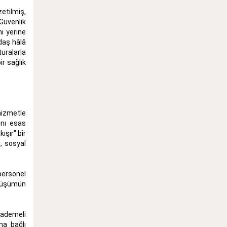
zetilmiş,
Güvenlik
ı yerine
daş hâlâ
uralarla
ir sağlık
hizmetle
ını esas
ışır" bir
, sosyal
personel
önüşümün
kademeli
na bağlı