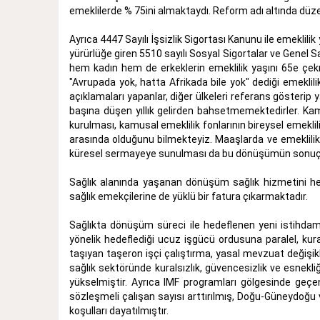
emeklilerde % 75ini almaktaydı. Reform adı altında düz
Ayrıca 4447 Sayılı İşsizlik Sigortası Kanunu ile emeklili
yürürlüğe giren 5510 sayılı Sosyal Sigortalar ve Genel Sa
hem kadın hem de erkeklerin emeklilik yaşını 65e çek
"Avrupada yok, hatta Afrikada bile yok" dediği emekli
açıklamaları yapanlar, diğer ülkeleri referans gösterip y
başına düşen yıllık gelirden bahsetmemektedirler. Kamu 
kurulması, kamusal emeklilik fonlarının bireysel emeklili
arasında olduğunu bilmekteyiz. Maaşlarda ve emeklilik 
küresel sermayeye sunulması da bu dönüşümün sonuçla
Sağlık alanında yaşanan dönüşüm sağlık hizmetini her
sağlık emekçilerine de yüklü bir fatura çıkarmaktadır.
Sağlıkta dönüşüm süreci ile hedeflenen yeni istihdam
yönelik hedeflediği ucuz işgücü ordusuna paralel, kur
taşıyan taşeron işçi çalıştırma, yasal mevzuat değişikliğ
sağlık sektöründe kuralsızlık, güvencesizlik ve esnekliğ
yükselmiştir. Ayrıca IMF programları gölgesinde geçen
sözleşmeli çalışan sayısı arttırılmış, Doğu-Güneydoğu 
koşulları dayatılmıştır.