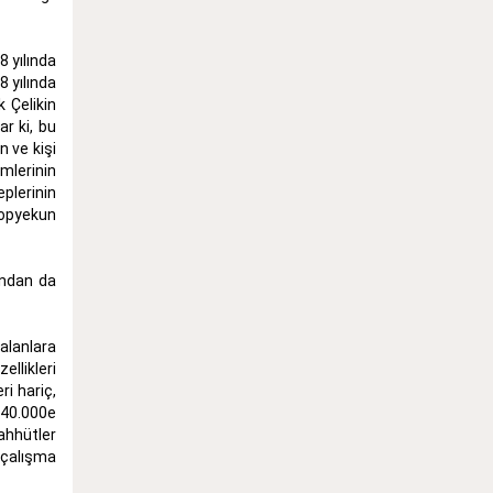
8 yılında
8 yılında
Çelikin
ar ki, bu
n ve kişi
emlerinin
eplerinin
topyekun
andan da
alanlara
llikleri
ri hariç,
140.000e
ahhütler
 çalışma