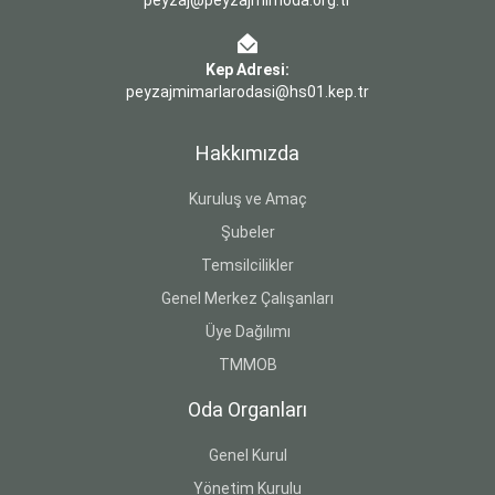
peyzaj@peyzajmimoda.org.tr
Kep Adresi:
peyzajmimarlarodasi@hs01.kep.tr
Hakkımızda
Kuruluş ve Amaç
Şubeler
Temsilcilikler
Genel Merkez Çalışanları
Üye Dağılımı
TMMOB
Oda Organları
Genel Kurul
Yönetim Kurulu