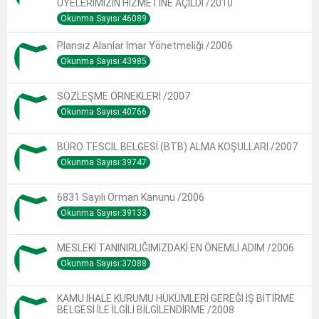
ÜYELERİMİZİN HİZMETİNE AÇILDI /2010
Okunma Sayısı:46089
Plansız Alanlar Imar Yönetmeliği /2006
Okunma Sayısı:43985
SÖZLEŞME ÖRNEKLERİ /2007
Okunma Sayısı:40766
BÜRO TESCİL BELGESİ (BTB) ALMA KOŞULLARI /2007
Okunma Sayısı:39747
6831 Sayılı Orman Kanunu /2006
Okunma Sayısı:39133
MESLEKİ TANINIRLIĞIMIZDAKİ EN ÖNEMLİ ADIM /2006
Okunma Sayısı:37088
KAMU İHALE KURUMU HÜKÜMLERİ GEREĞİ İŞ BİTİRME
BELGESİ İLE İLGİLİ BİLGİLENDİRME /2008