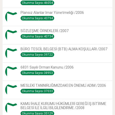
Okunma Sayısı:46054
Plansız Alanlar Imar Yönetmeliği /2006
Okunma Sayısı:43794
SÖZLEŞME ÖRNEKLERİ /2007
Okunma Sayısı:40734
BÜRO TESCİL BELGESİ (BTB) ALMA KOŞULLARI /2007
Okunma Sayısı:39722
6831 Sayılı Orman Kanunu /2006
Okunma Sayısı:38953
MESLEKİ TANINIRLIĞIMIZDAKİ EN ÖNEMLİ ADIM /2006
Okunma Sayısı:37033
KAMU İHALE KURUMU HÜKÜMLERİ GEREĞİ İŞ BİTİRME
BELGESİ İLE İLGİLİ BİLGİLENDİRME /2008
Okunma Sayısı:35129