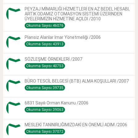
PEYZAJ MİMARLIĞI HİZMETLERİ EN AZ BEDEL HESABI,
ARTIK ODAMIZ OTOMASYON SİSTEMİ ÜZERİNDEN
ÜYELERİMİZİN HİZMETİNE AÇILDI /2010
Okunma Sayısı:46076
Plansız Alanlar Imar Yönetmeliği /2006
Okunma Sayısı:43913
SÖZLEŞME ÖRNEKLERİ /2007
Okunma Sayısı:40753
BÜRO TESCİL BELGESİ (BTB) ALMA KOŞULLARI /2007
Okunma Sayısı:39735
6831 Sayılı Orman Kanunu /2006
Okunma Sayısı:39063
MESLEKİ TANINIRLIĞIMIZDAKİ EN ÖNEMLİ ADIM /2006
Okunma Sayısı:37072