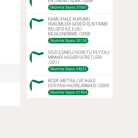
EN ÖNEMLİ ADIM /2006
Okunma Sayısı:37067
KAMU İHALE KURUMU
HÜKÜMLERİ GEREĞİ İŞ BİTİRME
BELGESİ İLE İLGİLİ
BİLGİLENDİRME /2008
Okunma Sayısı:35135
SÖZLEŞMELİ/ÜCRETLİ PEYZAJ
MİMARI ASGARİ ÜCRETLERİ
/2011
Okunma Sayısı:34221
KEŞİF-METRAJ VE İHALE
DOSYASI HAZIRLANMASI /2009
Okunma Sayısı:31964