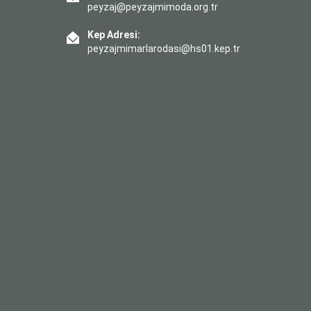
peyzaj@peyzajmimoda.org.tr
Kep Adresi:
peyzajmimarlarodasi@hs01.kep.tr