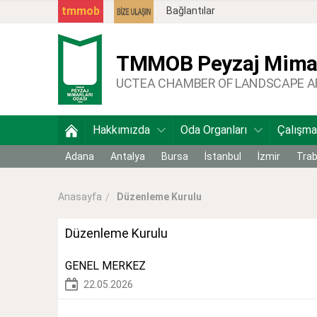
tmmob
Bağlantılar
TMMOB
Peyzaj Mimar
UCTEA CHAMBER OF LANDSCAPE 
Hakkımızda
Oda Organları
Çalışma
Adana
Antalya
Bursa
İstanbul
İzmir
Tra
Düzenleme Kurulu
Anasayfa
Düzenleme Kurulu
GENEL MERKEZ
22.05.2026