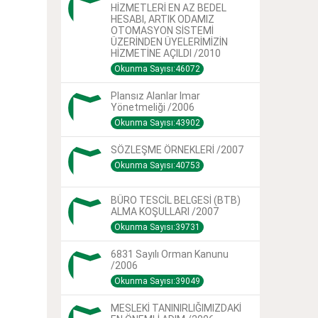
HİZMETLERİ EN AZ BEDEL
HESABI, ARTIK ODAMIZ
OTOMASYON SİSTEMİ
ÜZERİNDEN ÜYELERİMİZİN
HİZMETİNE AÇILDI /2010
Okunma Sayısı:46072
Plansız Alanlar Imar
Yönetmeliği /2006
Okunma Sayısı:43902
SÖZLEŞME ÖRNEKLERİ /2007
Okunma Sayısı:40753
BÜRO TESCİL BELGESİ (BTB)
ALMA KOŞULLARI /2007
Okunma Sayısı:39731
6831 Sayılı Orman Kanunu
/2006
Okunma Sayısı:39049
MESLEKİ TANINIRLIĞIMIZDAKİ