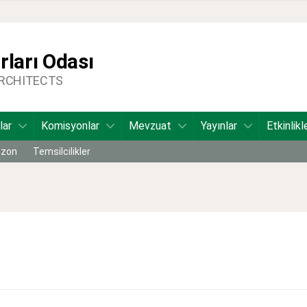
ları Odası
ARCHITECTS
lar
Komisyonlar
Mevzuat
Yayınlar
Etkinlikl
bzon
Temsilcilikler