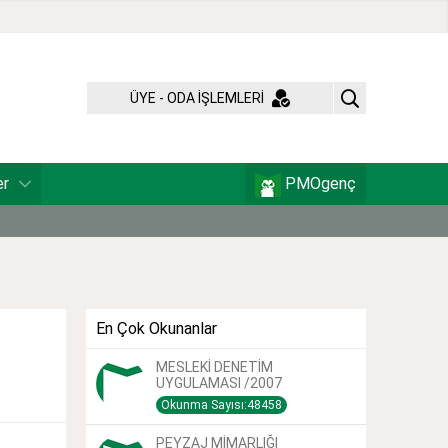
ÜYE - ODA İŞLEMLERİ
er
PMOgenç
En Çok Okunanlar
MESLEKİ DENETİM
UYGULAMASI /2007
Okunma Sayısı:48458
PEYZAJ MİMARLIĞI