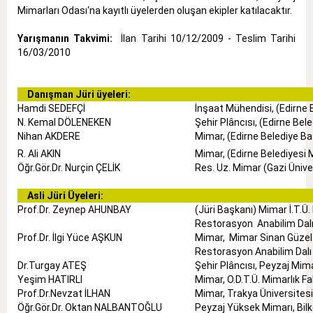
Mimarları Odası‘na kayıtlı üyelerden oluşan ekipler katılacaktır.
Yarışmanın Takvimi:
İlan Tarihi 10/12/2009 - Teslim Tarihi
16/03/2010
Danışman Jüri üyeleri:
Hamdi SEDEFÇİ
İnşaat Mühendisi, (Edirne 
N. Kemal DÖLENEKEN
Şehir Plâncısı, (Edirne Bel
Nihan AKDERE
Mimar, (Edirne Belediye Ba
R. Ali AKIN
Mimar, (Edirne Belediyesi 
Öğr.Gör.Dr. Nurçin ÇELİK
Res. Uz. Mimar (Gazi Üniver
Asli Jüri Üyeleri:
Prof.Dr. Zeynep AHUNBAY
(Jüri Başkanı) Mimar İ.T.Ü.
Restorasyon Anabilim Dal
Prof.Dr. İlgi Yüce AŞKUN
Mimar, Mimar Sinan Güzel
Restorasyon Anabilim Dalı
Dr.Turgay ATEŞ
Şehir Plâncısı, Peyzaj Mim
Yeşim HATIRLI
Mimar, O.D.T.Ü. Mimarlık Fa
Prof.Dr.Nevzat İLHAN
Mimar, Trakya Üniversitesi
Öğr.Gör.Dr. Oktan NALBANTOĞLU
Peyzaj Yüksek Mimarı, Bil