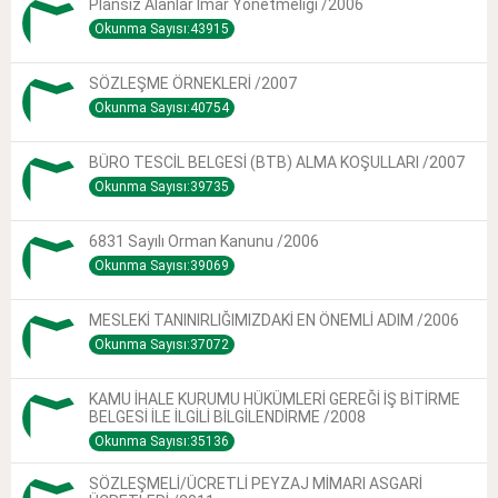
Plansız Alanlar Imar Yönetmeliği /2006
Okunma Sayısı:43915
SÖZLEŞME ÖRNEKLERİ /2007
Okunma Sayısı:40754
BÜRO TESCİL BELGESİ (BTB) ALMA KOŞULLARI /2007
Okunma Sayısı:39735
6831 Sayılı Orman Kanunu /2006
Okunma Sayısı:39069
MESLEKİ TANINIRLIĞIMIZDAKİ EN ÖNEMLİ ADIM /2006
Okunma Sayısı:37072
KAMU İHALE KURUMU HÜKÜMLERİ GEREĞİ İŞ BİTİRME
BELGESİ İLE İLGİLİ BİLGİLENDİRME /2008
Okunma Sayısı:35136
SÖZLEŞMELİ/ÜCRETLİ PEYZAJ MİMARI ASGARİ