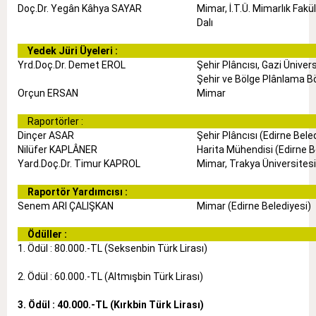
Doç.Dr. Yegân Kâhya SAYAR
Mimar, İ.T.Ü. Mimarlık
Fakü
Dalı
Yedek Jüri Üyeleri :
Yrd.Doç.Dr. Demet EROL
Şehir Plâncısı, Gazi Ünivers
Şehir ve Bölge Plânlama Bö
Orçun ERSAN
Mimar
Raportörler :
Dinçer ASAR
Şehir Plâncısı (Edirne Bele
Nilüfer KAPLÂNER
Harita Mühendisi (Edirne B
Yard.Doç.Dr. Timur KAPROL
Mimar, Trakya Üniversitesi
Raportör Yardımcısı :
Senem ARI ÇALIŞKAN
Mimar (Edirne Belediyesi)
Ödüller :
1. Ödül : 80.000.-TL (Seksenbin Türk Lirası)
2. Ödül : 60.000.-TL (Altmışbin Türk Lirası)
3. Ödül : 40.000.-TL (Kırkbin Türk Lirası)