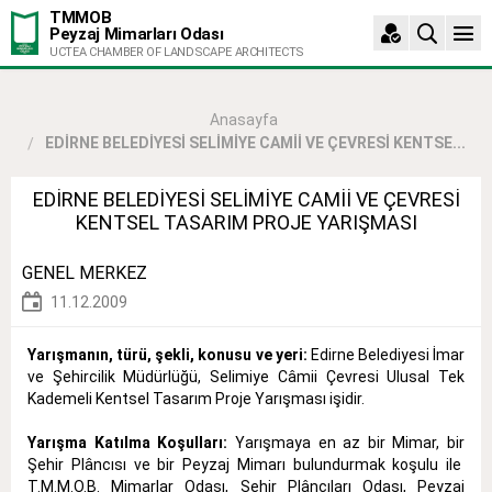
TMMOB
Peyzaj Mimarları Odası
UCTEA CHAMBER OF LANDSCAPE ARCHITECTS
Anasayfa
EDİRNE BELEDİYESİ SELİMİYE CAMİİ VE ÇEVRESİ KENTSE...
EDİRNE BELEDİYESİ SELİMİYE CAMİİ VE ÇEVRESİ
KENTSEL TASARIM PROJE YARIŞMASI
GENEL MERKEZ
11.12.2009
Yarışmanın, türü, şekli, konusu ve yeri:
Edirne Belediyesi İmar
ve Şehircilik Müdürlüğü, Selimiye Câmii Çevresi Ulusal Tek
Kademeli Kentsel Tasarım Proje Yarışması işidir.
Yarışma Katılma Koşulları:
Yarışmaya en az bir Mimar, bir
Şehir Plâncısı ve bir Peyzaj Mimarı bulundurmak koşulu ile
T.M.M.O.B. Mimarlar Odası, Şehir Plâncıları Odası, Peyzaj