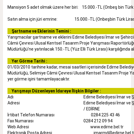
Mansiyon 5 adet olmak üzere her biri: 15.000.-TL (Onbeş bin Türk 
Satın alma için jüri emrine: 15.000.-TL (Onbeşbin Türk Lirası)
Şartname ve Eklerinin Temini :
Yarışmacılar şartname ve eklerini Edirne Belediyesi İmar ve Şehirci
Câmii Çevresi Ulusal Kentsel Tasarım Proje Yarışması Raportörlüğ
Müdürlüğü‘ne yatırılacak 150.-TL (Yüz Elli Türk Lirası) karşılığında ala
Yer Görme Tarihi :
01/03/2010 tarihine kadar, mesai saatleri içerisinde Edirne Belediye
Müdürlüğü, Selimiye Câmii Çevresi Ulusal Kentsel Tasarım Proje Y
yer görme işini tamamlayacaktır.
Yarışmayı Düzenleyen İdareye İlişkin Bilgiler :
Adı
Edirne Belediyesi İmar ve 
Adresi
Edirne Belediyesi İmar ve 
/ EDİRNE
İrtibat Telefon Numarası
0284 225 43 46
Fax Numarası
0284 212 09 94
Web Adresi
www.edirne.bel.tr
Elektronik Posta Adresi
imarmd@edirne.bel.t