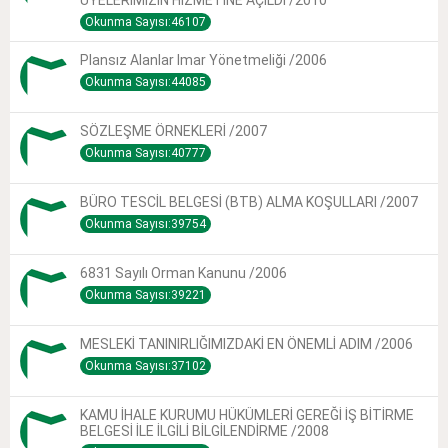
ÜYELERİMİZİN HİZMETİNE AÇILDI /2010
Okunma Sayısı:46107
Plansız Alanlar Imar Yönetmeliği /2006
Okunma Sayısı:44085
SÖZLEŞME ÖRNEKLERİ /2007
Okunma Sayısı:40777
BÜRO TESCİL BELGESİ (BTB) ALMA KOŞULLARI /2007
Okunma Sayısı:39754
6831 Sayılı Orman Kanunu /2006
Okunma Sayısı:39221
MESLEKİ TANINIRLIĞIMIZDAKİ EN ÖNEMLİ ADIM /2006
Okunma Sayısı:37102
KAMU İHALE KURUMU HÜKÜMLERİ GEREĞİ İŞ BİTİRME
BELGESİ İLE İLGİLİ BİLGİLENDİRME /2008