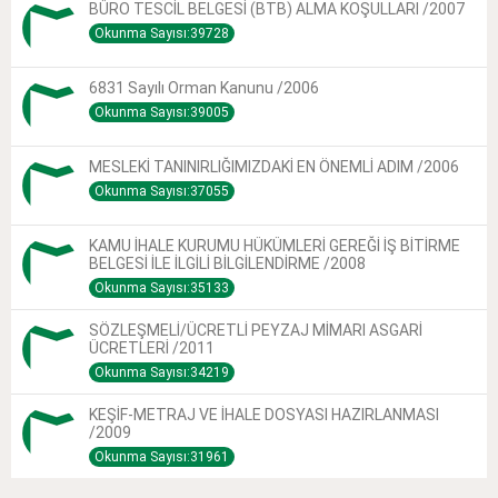
BÜRO TESCİL BELGESİ (BTB) ALMA KOŞULLARI /2007
Okunma Sayısı:39728
6831 Sayılı Orman Kanunu /2006
Okunma Sayısı:39005
MESLEKİ TANINIRLIĞIMIZDAKİ EN ÖNEMLİ ADIM /2006
Okunma Sayısı:37055
KAMU İHALE KURUMU HÜKÜMLERİ GEREĞİ İŞ BİTİRME
BELGESİ İLE İLGİLİ BİLGİLENDİRME /2008
Okunma Sayısı:35133
SÖZLEŞMELİ/ÜCRETLİ PEYZAJ MİMARI ASGARİ
ÜCRETLERİ /2011
Okunma Sayısı:34219
KEŞİF-METRAJ VE İHALE DOSYASI HAZIRLANMASI
/2009
Okunma Sayısı:31961