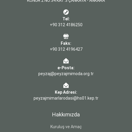
KONUR 2 NO:34 KAT:3 ÇANKAYA - ANKARA
Tel:
+90 312 4186250
Faks:
+90 312 4196427
e-Posta:
peyzaj@peyzajmimoda.org.tr
Kep Adresi:
peyzajmimarlarodasi@hs01.kep.tr
Hakkımızda
Kuruluş ve Amaç