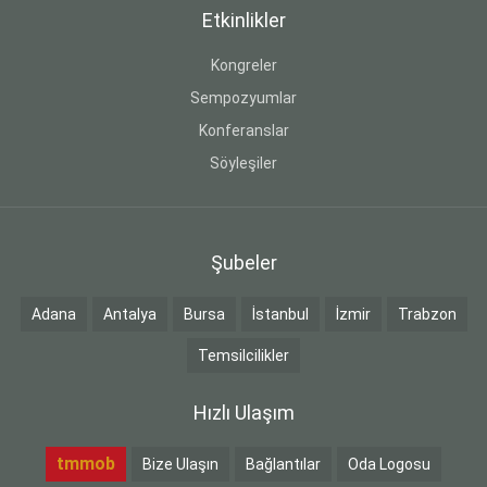
Etkinlikler
Kongreler
Sempozyumlar
Konferanslar
Söyleşiler
Şubeler
Adana
Antalya
Bursa
İstanbul
İzmir
Trabzon
Temsilcilikler
Hızlı Ulaşım
tmmob
Bize Ulaşın
Bağlantılar
Oda Logosu