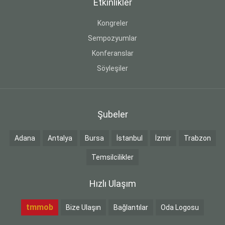
Etkinlikler
Kongreler
Sempozyumlar
Konferanslar
Söyleşiler
Şubeler
Adana
Antalya
Bursa
İstanbul
İzmir
Trabzon
Temsilcilikler
Hızlı Ulaşım
tmmob
Bize Ulaşın
Bağlantılar
Oda Logosu