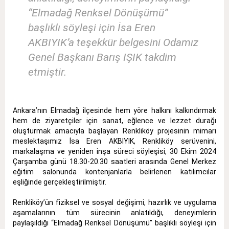
“Elmadağ Renksel Dönüşümü”
başlıklı söyleşi için İsa Eren
AKBIYIK’a teşekkür belgesini Odamız
Genel Başkanı Barış IŞIK takdim
etmiştir.
Ankara’nın Elmadağ ilçesinde hem yöre halkını kalkındırmak
hem de ziyaretçiler için sanat, eğlence ve lezzet durağı
oluşturmak amacıyla başlayan Renkliköy projesinin mimarı
meslektaşımız İsa Eren AKBIYIK, Renkliköy serüvenini,
markalaşma ve yeniden inşa süreci söyleşisi, 30 Ekim 2024
Çarşamba günü 18.30-20.30 saatleri arasında Genel Merkez
eğitim salonunda kontenjanlarla belirlenen katılımcılar
eşliğinde gerçekleştirilmiştir.
Renkliköy’ün fiziksel ve sosyal değişimi, hazırlık ve uygulama
aşamalarının tüm sürecinin anlatıldığı, deneyimlerin
paylaşıldığı “Elmadağ Renksel Dönüşümü” başlıklı söyleşi için