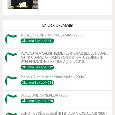
En Çok Okunanlar
MESLEKİ DENETİM UYGULAMASI /2007
Okunma Sayısı:48481
PEYZAJ MİMARLIĞI HİZMETLERİ EN AZ BEDEL HESABI,
ARTIK ODAMIZ OTOMASYON SİSTEMİ ÜZERİNDEN
ÜYELERİMİZİN HİZMETİNE AÇILDI /2010
Okunma Sayısı:46092
Plansız Alanlar Imar Yönetmeliği /2006
Okunma Sayısı:44034
SÖZLEŞME ÖRNEKLERİ /2007
Okunma Sayısı:40770
BÜRO TESCİL BELGESİ (BTB) ALMA KOŞULLARI /2007