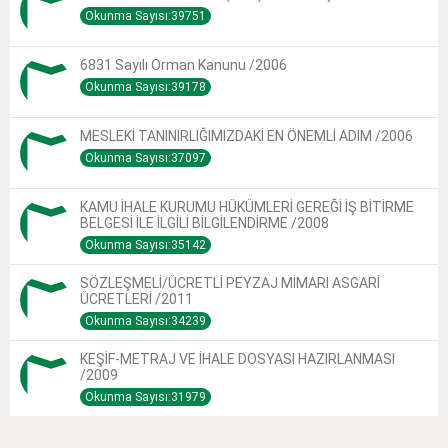
Okunma Sayısı:39751
6831 Sayılı Orman Kanunu /2006
Okunma Sayısı:39178
MESLEKİ TANINIRLIĞIMIZDAKİ EN ÖNEMLİ ADIM /2006
Okunma Sayısı:37097
KAMU İHALE KURUMU HÜKÜMLERİ GEREĞİ İŞ BİTİRME
BELGESİ İLE İLGİLİ BİLGİLENDİRME /2008
Okunma Sayısı:35142
SÖZLEŞMELİ/ÜCRETLİ PEYZAJ MİMARI ASGARİ
ÜCRETLERİ /2011
Okunma Sayısı:34239
KEŞİF-METRAJ VE İHALE DOSYASI HAZIRLANMASI
/2009
Okunma Sayısı:31979