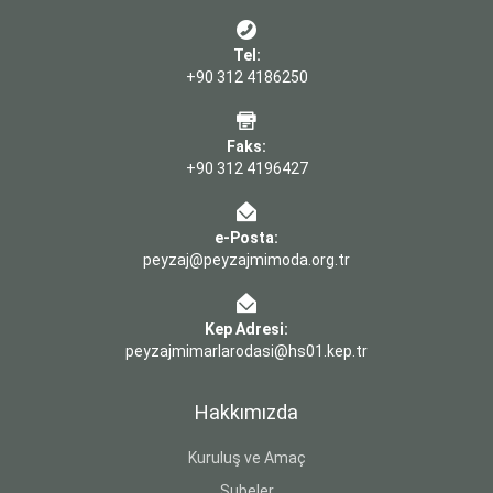
Tel:
+90 312 4186250
Faks:
+90 312 4196427
e-Posta:
peyzaj@peyzajmimoda.org.tr
Kep Adresi:
peyzajmimarlarodasi@hs01.kep.tr
Hakkımızda
Kuruluş ve Amaç
Şubeler