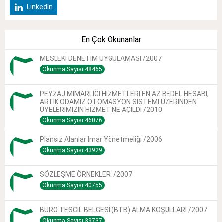
LinkedIn
En Çok Okunanlar
MESLEKİ DENETİM UYGULAMASI /2007
Okunma Sayısı:48465
PEYZAJ MİMARLIĞI HİZMETLERİ EN AZ BEDEL HESABI,
ARTIK ODAMIZ OTOMASYON SİSTEMİ ÜZERİNDEN
ÜYELERİMİZİN HİZMETİNE AÇILDI /2010
Okunma Sayısı:46076
Plansız Alanlar Imar Yönetmeliği /2006
Okunma Sayısı:43929
SÖZLEŞME ÖRNEKLERİ /2007
Okunma Sayısı:40755
BÜRO TESCİL BELGESİ (BTB) ALMA KOŞULLARI /2007
Okunma Sayısı:39737