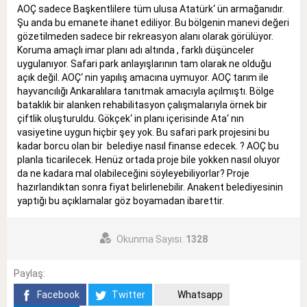
AOÇ sadece Başkentlilere tüm ulusa Atatürk‘ ün armağanıdır.
Şu anda bu emanete ihanet ediliyor. Bu bölgenin manevi değeri
gözetilmeden sadece bir rekreasyon alanı olarak görülüyor.
Koruma amaçlı imar planı adı altında , farklı düşünceler
uygulanıyor. Safari park anlayışlarının tam olarak ne olduğu
açık değil. AOÇ‘ nin yapılış amacına uymuyor. AOÇ tarım ile
hayvancılığı Ankaralılara tanıtmak amacıyla açılmıştı. Bölge
bataklık bir alanken rehabilitasyon çalışmalarıyla örnek bir
çiftlik oluşturuldu. Gökçek‘ in planı içerisinde Ata‘ nın
vasiyetine uygun hiçbir şey yok. Bu safari park projesini bu
kadar borcu olan bir belediye nasıl finanse edecek. ? AOÇ bu
planla ticarilecek. Henüz ortada proje bile yokken nasıl oluyor
da ne kadara mal olabileceğini söyleyebiliyorlar? Proje
hazırlandıktan sonra fiyat belirlenebilir. Anakent belediyesinin
yaptığı bu açıklamalar göz boyamadan ibarettir.
Okunma Sayısı:
1328
Paylaş:
Facebook
Twitter
Whatsapp