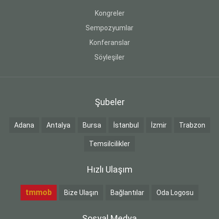
Kongreler
Sempozyumlar
Konferanslar
Söyleşiler
Şubeler
Adana
Antalya
Bursa
İstanbul
İzmir
Trabzon
Temsilcilikler
Hızlı Ulaşım
tmmob
Bize Ulaşın
Bağlantılar
Oda Logosu
Sosyal Medya