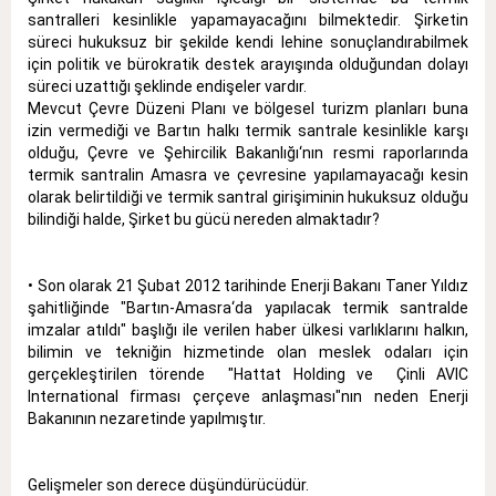
santralleri kesinlikle yapamayacağını bilmektedir. Şirketin
süreci hukuksuz bir şekilde kendi lehine sonuçlandırabilmek
için politik ve bürokratik destek arayışında olduğundan dolayı
süreci uzattığı şeklinde endişeler vardır.
Mevcut Çevre Düzeni Planı ve bölgesel turizm planları buna
izin vermediği ve Bartın halkı termik santrale kesinlikle karşı
olduğu, Çevre ve Şehircilik Bakanlığı‘nın resmi raporlarında
termik santralin Amasra ve çevresine yapılamayacağı kesin
olarak belirtildiği ve termik santral girişiminin hukuksuz olduğu
bilindiği halde, Şirket bu gücü nereden almaktadır?
• Son olarak 21 Şubat 2012 tarihinde Enerji Bakanı Taner Yıldız
şahitliğinde "Bartın-Amasra‘da yapılacak termik santralde
imzalar atıldı" başlığı ile verilen haber ülkesi varlıklarını halkın,
bilimin ve tekniğin hizmetinde olan meslek odaları için
gerçekleştirilen törende "Hattat Holding ve Çinli AVIC
International firması çerçeve anlaşması"nın neden Enerji
Bakanının nezaretinde yapılmıştır.
Gelişmeler son derece düşündürücüdür.