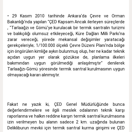
• 29 Kasım 2010 tarihinde Ankara‘da Çevre ve Orman
Bakanlığı‘nda yapılan "ÇED Kapsam Ancak ilerleyen süreçlerde
, "Tarlaağzı ve Gömü‘ye kurulacak bir termik santralin turizmi
ve balıkçılığı olumsuz etkileyeceği, Küre Dağları Milli Parkı‘na
zarar vereceği, yörede mekansal değişimler yaratacağı
gerekçeleriyle; 1/100.000 ölçekli Çevre Düzeni Planı‘nda bölge
için öngörülen kimliğe aykırı bulunmuş olup, her ne kadar teknik
açıdan uygun yer olarak gözükse de, planlama ilkeleri
bakımından uygun görülmediği anlaşılmıştır" denilerek
Tarlaağzı-Gömü yöresinde termik santral kurulmasının uygun
olmayacağı kararı alınmıştır.
Fakat ne yazık ki, ÇED Genel Müdürlüğünde bunca
değerlendirmelere ve ilgili meslek odalarının teknik karşı
raporlarına ve halkın reddine karşın termik santral kurulmasına
izin verilmeyen bu alanın sadece 2 km. uzağında bulunan
Delikliburun mevkii için termik santral kurma girişimi ve ÇED