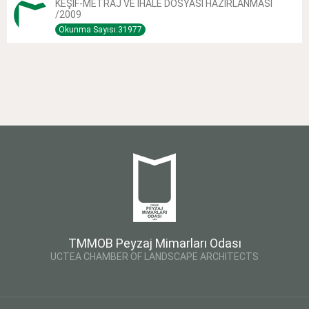
KEŞİF-METRAJ VE İHALE DOSYASI HAZIRLANMASI
/2009
Okunma Sayısı:31977
TMMOB Peyzaj Mimarları Odası
UCTEA CHAMBER OF LANDSCAPE ARCHITECTS