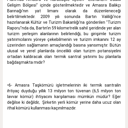
Gelişim Bölgesi" içinde gösterilmektedir ve Amasra Balıkçı
Barınağı‘nın yat limanı olarak da düzenleneceği
belirtilmektedir. 2009 yılı sonunda Bartın Valiliği‘nce
hazırlanarak Kültür ve Turizm Bakanlığı‘na gönderilen "Turizm
Raporu"nda da, Bartın‘ın 59 kilometrelik sahil şeridinde yer alan
turizm yerleşim alanlarının belirlendiği, bu girişimle turizm
yatırımcılarını yöreye çekebilmenin ve turizm imkanını 12 ay
üzerinden sağlamanın amaçlandığı basına yansımıştır. Bütün
ulusal ve yerel planlarda öncelikli olan turizm potansiyelini
ortadan kaldıracak olan termik santral yatırımı bu planlarla
bağdaşmakta mıdır?
•6- Amasra Taşkömürü işletmelerinin iki termik santralin
ihtiyaç duyduğu yıllık 13 milyon ton tüvenan (6,5 milyon ton
lavvar kömür) ihtiyacını karşılaması mümkün müdür? Eğer
değilse ki değildir, Şirketin yerli kömür yerine daha ucuz olan
ithal kömürü kullanması kaçınılmazdır.