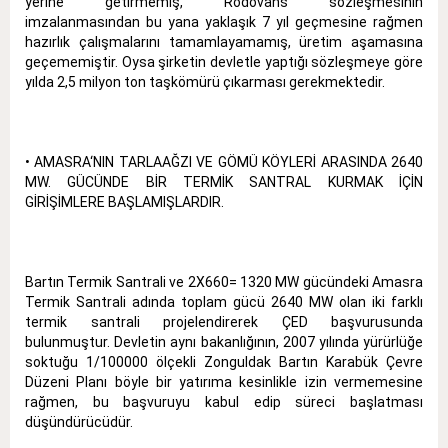
yerine getirmemiş, Rödovans sözleşmesinin
imzalanmasından bu yana yaklaşık 7 yıl geçmesine rağmen
hazırlık çalışmalarını tamamlayamamış, üretim aşamasına
geçememiştir. Oysa şirketin devletle yaptığı sözleşmeye göre
yılda 2,5 milyon ton taşkömürü çıkarması gerekmektedir.
• AMASRA‘NIN TARLAAĞZI VE GÖMÜ KÖYLERİ ARASINDA 2640
MW. GÜCÜNDE BİR TERMİK SANTRAL KURMAK İÇİN
GİRİŞİMLERE BAŞLAMIŞLARDIR.
Bartın Termik Santrali ve 2X660= 1320 MW gücündeki Amasra
Termik Santrali adında toplam gücü 2640 MW olan iki farklı
termik santrali projelendirerek ÇED başvurusunda
bulunmuştur. Devletin aynı bakanlığının, 2007 yılında yürürlüğe
soktuğu 1/100000 ölçekli Zonguldak Bartın Karabük Çevre
Düzeni Planı böyle bir yatırıma kesinlikle izin vermemesine
rağmen, bu başvuruyu kabul edip süreci başlatması
düşündürücüdür.