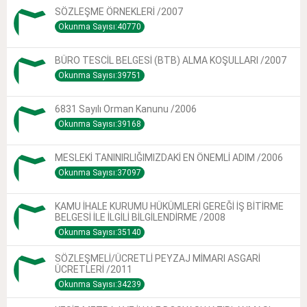
SÖZLEŞME ÖRNEKLERİ /2007
Okunma Sayısı:40770
BÜRO TESCİL BELGESİ (BTB) ALMA KOŞULLARI /2007
Okunma Sayısı:39751
6831 Sayılı Orman Kanunu /2006
Okunma Sayısı:39168
MESLEKİ TANINIRLIĞIMIZDAKİ EN ÖNEMLİ ADIM /2006
Okunma Sayısı:37097
KAMU İHALE KURUMU HÜKÜMLERİ GEREĞİ İŞ BİTİRME
BELGESİ İLE İLGİLİ BİLGİLENDİRME /2008
Okunma Sayısı:35140
SÖZLEŞMELİ/ÜCRETLİ PEYZAJ MİMARI ASGARİ
ÜCRETLERİ /2011
Okunma Sayısı:34239