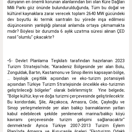
dünyanın en önemli korunan alanlarından biri olan Küre Dağları
Milli Parkı göz önünde bulundurulduğunda, Tüm bu doğal ve
kültürel kaynaklara zarar verecek toplam 2640 MW gücündeki
dev boyutlu iki termik santralin bu yörede inşa edilmesi
düşüncesinin yanlışlığı plansal anlamda ortaya çıkmamakta
mıdır? Böylesi bir durumda 6 aylık uzatma süresi alınan ÇED
nasıl "olumlu" çıkacaktır?
•5- Devlet Planlama Teşkilatı tarafından hazırlanan 2023
Turizm Stratejisi‘nde; "Karadeniz Bölgesinde yer alan Bolu,
Zonguldak, Bartın, Kastamonu ve Sinop illerini kapsayan bölge,
... biyolojik çeşitlilik açısından ve eko-turizm potansiyeli
açısından Türkiye Turizm Stratejisinde öncelikle eko-turizmin
geliştirileceği bölgeler" olarak belirlenmiştir. Yine belgede;
"Bölge kültür, kıyı ve doğa turizmi çerçevesinde geliştirilecektir.
Bu koridordaki, Şile, Akçakoca, Amasra, Cide, Çaylıoğlu ve
Sinop yerleşmelerinde yer alan balıkçı barınaklarının yatları
kabul edebilecek şekilde yenilenerek marina/balıkçı köyü
kavramı çerçevesinde turizm gelişimi sağlanacaktır"
denmektedir Ayrıca Türkiye 2007-2013 Turizm Eylem
Planı‘nda Amasra ve Kurucaşile ilçeleri "Ekoturizm Odaklı