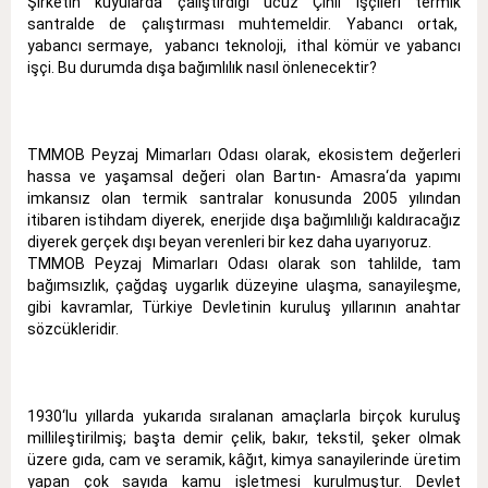
Şirketin kuyularda çalıştırdığı ucuz Çinli işçileri termik
santralde de çalıştırması muhtemeldir. Yabancı ortak,
yabancı sermaye, yabancı teknoloji, ithal kömür ve yabancı
işçi. Bu durumda dışa bağımlılık nasıl önlenecektir?
TMMOB Peyzaj Mimarları Odası olarak, ekosistem değerleri
hassa ve yaşamsal değeri olan Bartın- Amasra‘da yapımı
imkansız olan termik santralar konusunda 2005 yılından
itibaren istihdam diyerek, enerjide dışa bağımlılığı kaldıracağız
diyerek gerçek dışı beyan verenleri bir kez daha uyarıyoruz.
TMMOB Peyzaj Mimarları Odası olarak son tahlilde, tam
bağımsızlık, çağdaş uygarlık düzeyine ulaşma, sanayileşme,
gibi kavramlar, Türkiye Devletinin kuruluş yıllarının anahtar
sözcükleridir.
1930‘lu yıllarda yukarıda sıralanan amaçlarla birçok kuruluş
millileştirilmiş; başta demir çelik, bakır, tekstil, şeker olmak
üzere gıda, cam ve seramik, kâğıt, kimya sanayilerinde üretim
yapan çok sayıda kamu işletmesi kurulmuştur. Devlet