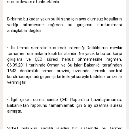
süreci devam ettirilmektedir.
Birbirine bu kadar yakın bu iki saha için aynı olumsuz koşulların
varlığı bilinmesine rağmen bu girişimin sürdürülmesi
anlaşılabilir değildir.
• İki termik santralin kurulmak istendiği Delikliburun mevkii
tamamen ormanlarla kaplı bir alandır. Ne yazık ki bütün karşı
çıkışlara ve ÇED süreci henüz bitmemesine rağmen,
06.09.2011 tarihinde Orman ve Su İşleri Bakanlığı tarafından
1643 dönümlük orman arazisi, üzerinde termik santral
kurulması için adı geçen şirkete iki yıl süreyle bedelsiz ön izinle
verilmiştir.
• İlgili şirket süresi içinde ÇED Raporu‘nu hazırlayamamış,
Bakanlıktan raporunu tamamlamak için 6 ay uzatma süresi
almıştır.
Şirket hukukun sağlıklı işlediği bir sistemde bu termik