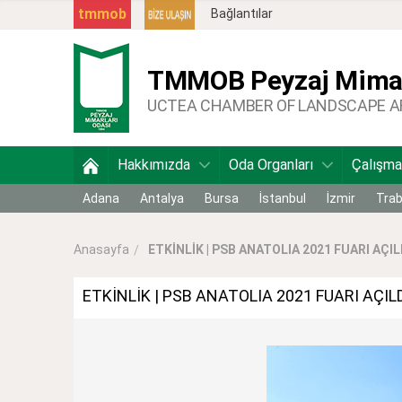
tmmob
Bağlantılar
TMMOB
Peyzaj Mimar
UCTEA CHAMBER OF LANDSCAPE 
Hakkımızda
Oda Organları
Çalışma
Adana
Antalya
Bursa
İstanbul
İzmir
Tra
ETKİNLİK | PSB ANATOLIA 2021 FUARI AÇIL
Anasayfa
ETKİNLİK | PSB ANATOLIA 2021 FUARI AÇIL