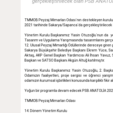
gerçekleştirilecek olan PSB ANATOLİ
TMMOB Peyzaj Mimarları Odası`nın destekleyen kuruluş 
2021 tarihinde Sakarya/Sapanca`da gerçekleştirilecek 
Yönetim Kurulu Başkanımız Yasin Otuzoğlu`nun da yer
Tasarım ve Uygulama Yarışmasında tasarımlarını gerçek
12. Ulusal Peyzaj Mimarlığı Ödüllerinde dereceye giren p
Sakarya Büyükşehir Belediye Başkanı Ekrem Yüce, Saka
Aktaş, AKP Genel Başkan Yardımcısı Ali İhsan Yavuz, 
Başkan ve SATSO Başkanı Akgün Altuğ katılmıştır.
Yönetim Kurulu Başkanımız Yasin Otuzoğlu, 2. Başkan
Odamızın faaliyetleri, proje sergisi ve öğrenci yarışm
odamızın kurumsal işbirlikleri konusunda karşılıklı fikir
Yoğun bir programla devam edecek PSB ANATOLİA 2021 F
TMMOB Peyzaj Mimarları Odası
14. Dönem Yönetim Kurulu