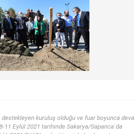
 destekleyen kuruluş olduğu ve fuar boyunca dev
ı 8-11 Eylül 2021 tarihinde Sakarya/Sapanca`da