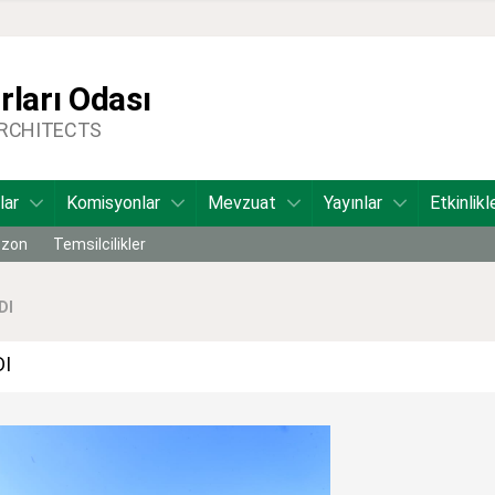
ları Odası
ARCHITECTS
lar
Komisyonlar
Mevzuat
Yayınlar
Etkinlikl
bzon
Temsilcilikler
DI
DI