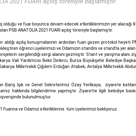
A 2021 FUARI açılış töreniyle başlamıştır.
olduğu ve fuar boyunca devam edecek etkinliklerimizin yer alacağı 8-
olan PSB ANATOLİA 2021 FUARI açılış töreniyle başlamıştır.
 aldığı açılış konuşmalarının ardından fuarı gezen protokol heyeti
leştiren öğrenci üyelerimizi ve Odamızın standını ve standta yer ala
rojelerin sergilendiği sergi alanını gezmiştir. Stant ve yarışma alanı zi
rya Vali Yardımcısı Bekir Dınkırcı, Bursa Büyükşehir Belediye Başkan
Sakarya Milletvekili Çiğdem Erdoğan Atabek, Antalya Milletvekili Abd
 Barış Işık ve Genel Sekreterimiz Özay Yerlikaya, ziyarete katıla
amız hakkında bilgilendirme yapmıştır. Ziyarette ilgili belediye baska
 alışverişinde bulunulmuştur.
uarına ve Odamız etkinliklerine tüm üyelerimizi bekliyoruz.