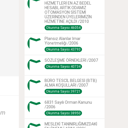
HİZMETLERİ EN AZ BEDEL
HESABI, ARTIK ODAMIZ
OTOMASYON SİSTEMİ
ÜZERİNDEN ÜYELERİMİZİN
HİZMETİNE AÇILDI /2010
Okunma Sayısı:46054
Plansız Alanlar Imar
Yönetmeliği /2006
Okunma Sayısı:43793
SÖZLEŞME ÖRNEKLERİ /2007
Okunma Sayısı:40734
BÜRO TESCİL BELGESİ (BTB)
ALMA KOŞULLARI /2007
Okunma Sayısı:39721
6831 Sayılı Orman Kanunu
/2006
am
Okunma Sayısı:38950
MESLEKİ TANINIRLIĞIMIZDAKİ