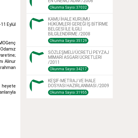
EN ÖNEMLİ ADIM /2006
Okunma Sayısı:37032
KAMU İHALE KURUMU
HÜKÜMLERİ GEREĞİ İŞ BİTİRME
11 Eylül
BELGESİ İLE İLGİLİ
BİLGİLENDİRME /2008
Okunma Sayısı:35129
 PMOGenç
n Odamız
SÖZLEŞMELİ/ÜCRETLİ PEYZAJ
yaretine;
MİMARI ASGARİ ÜCRETLERİ
ı Alinur
/2011
urrahman
Okunma Sayısı:34217
KEŞİF-METRAJ VE İHALE
DOSYASI HAZIRLANMASI /2009
n heyete
nlarıyla
Okunma Sayısı:31955