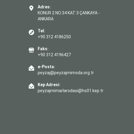
Adres:
KONUR 2 NO:34 KAT:3 ÇANKAYA -
ANKARA
Tel:
+90 312 4186250
Faks:
+90 312 4196427
e-Posta:
peyzaj@peyzajmimoda.org.tr
Kep Adresi:
peyzajmimarlarodasi@hs01.kep.tr