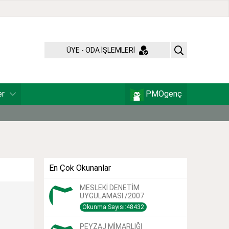
ÜYE - ODA İŞLEMLERİ
er
PMOgenç
En Çok Okunanlar
MESLEKİ DENETİM
UYGULAMASI /2007
Okunma Sayısı:48432
PEYZAJ MİMARLIĞI