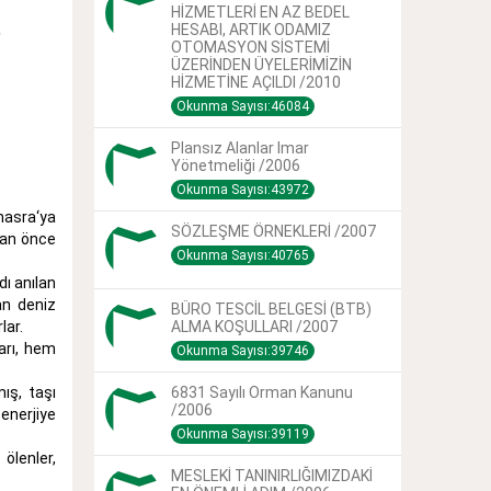
HİZMETLERİ EN AZ BEDEL
HESABI, ARTIK ODAMIZ
OTOMASYON SİSTEMİ
ÜZERİNDEN ÜYELERİMİZİN
HİZMETİNE AÇILDI /2010
Okunma Sayısı:46084
Plansız Alanlar Imar
Yönetmeliği /2006
Okunma Sayısı:43972
Amasra‘ya
SÖZLEŞME ÖRNEKLERİ /2007
 an önce
Okunma Sayısı:40765
ı anılan
an deniz
BÜRO TESCİL BELGESİ (BTB)
lar.
ALMA KOŞULLARI /2007
arı, hem
Okunma Sayısı:39746
ış, taşı
6831 Sayılı Orman Kanunu
/2006
enerjiye
Okunma Sayısı:39119
ölenler,
MESLEKİ TANINIRLIĞIMIZDAKİ