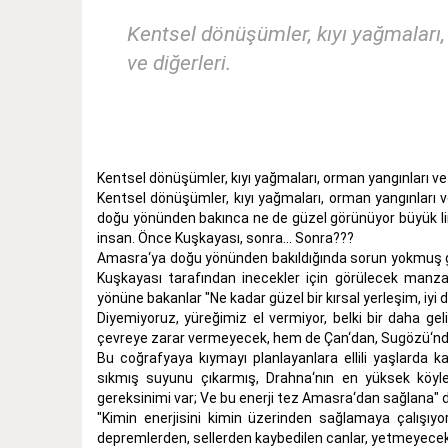
Kentsel dönüşümler, kıyı yağmaları, 
ve diğerleri.
Kentsel dönüşümler, kıyı yağmaları, orman yangınları ve u
Kentsel dönüşümler, kıyı yağmaları, orman yangınları ve
doğu yönünden bakınca ne de güzel görünüyor büyük li
insan. Önce Kuşkayası, sonra... Sonra???
Amasra‘ya doğu yönünden bakıldığında sorun yokmuş gibi
Kuşkayası tarafından inecekler için görülecek manz
yönüne bakanlar "Ne kadar güzel bir kırsal yerleşim, iyi
Diyemiyoruz, yüreğimiz el vermiyor, belki bir daha gel
çevreye zarar vermeyecek, hem de Çan‘dan, Sugözü‘nde
Bu coğrafyaya kıymayı planlayanlara ellili yaşlarda k
sıkmış suyunu çıkarmış, Drahna‘nın en yüksek köyler
gereksinimi var; Ve bu enerji tez Amasra‘dan sağlana" d
"Kimin enerjisini kimin üzerinden sağlamaya çalışıy
depremlerden, sellerden kaybedilen canlar, yetmeyecek m