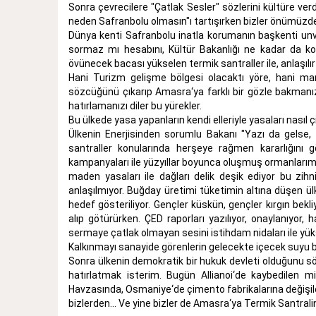
Sonra çevrecilere "Çatlak Sesler" sözlerini kültüre verd
neden Safranbolu olmasın"ı tartışırken bizler önümüzde 
Dünya kenti Safranbolu inatla korumanın başkenti un
sormaz mı hesabını, Kültür Bakanlığı ne kadar da kol
övünecek bacası yükselen termik santraller ile, anlaşılır 
Hani Turizm gelişme bölgesi olacaktı yöre, hani mark
sözcüğünü çıkarıp Amasra‘ya farklı bir gözle bakmanızı
hatırlamanızı diler bu yürekler.
Bu ülkede yasa yapanların kendi elleriyle yasaları nasıl 
Ülkenin Enerjisinden sorumlu Bakanı "Yazı da gelse, t
santraller konularında herşeye rağmen kararlığın
kampanyaları ile yüzyıllar boyunca oluşmuş ormanlarımızı g
maden yasaları ile dağları delik deşik ediyor bu zihni
anlaşılmıyor. Buğday üretimi tüketimin altına düşen ülk
hedef gösteriliyor. Gençler küskün, gençler kırgın bek
alıp götürürken. ÇED raporları yazılıyor, onaylanıyor, 
sermaye çatlak olmayan sesini istihdam nidaları ile yükse
Kalkınmayı sanayide görenlerin gelecekte içecek suyu 
Sonra ülkenin demokratik bir hukuk devleti olduğunu sö
hatırlatmak isterim. Bugün Allianoi‘de kaybedilen mi
Havzasında, Osmaniye‘de çimento fabrikalarına değişile
bizlerden... Ve yine bizler de Amasra‘ya Termik Santralin