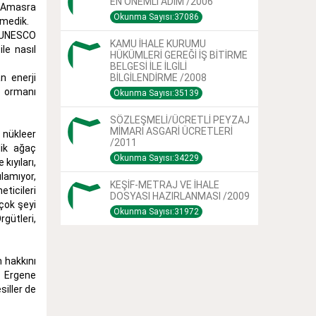
EN ÖNEMLİ ADIM /2006
. "Amasra
Okunma Sayısı:37086
rmedik.
? UNESCO
KAMU İHALE KURUMU
le nasıl
HÜKÜMLERİ GEREĞİ İŞ BİTİRME
BELGESİ İLE İLGİLİ
n enerji
BİLGİLENDİRME /2008
e ormanı
Okunma Sayısı:35139
SÖZLEŞMELİ/ÜCRETLİ PEYZAJ
MİMARI ASGARİ ÜCRETLERİ
 nükleer
/2011
lik ağaç
Okunma Sayısı:34229
kıyıları,
lamıyor,
KEŞİF-METRAJ VE İHALE
eticileri
DOSYASI HAZIRLANMASI /2009
çok şeyi
Okunma Sayısı:31972
rgütleri,
 hakkını
, Ergene
iller de