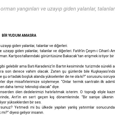
orman yangınları ve uzayıp giden yalanlar, talanlar
BİR YUDUM AMASRA
zayıp giden yalanlar, talanlar ve diğerleri.
 uzayıp giden yalanlar, talanlar ve diğerleri. Fatih‘in Çeşm-i Cihan‘ı 
man. Kartpostallarındaki görüntüsüne Bakacak‘tan erişmek istiyor bir
 gelebilir ama Batı Karadeniz‘in Bartın kesiminde turizmde sürekli ad
ara son derece vahim olacak. Zaten şu günlerde bile Kuşkayası‘ınd
 de şu ortadaki boşluk alanda yükselenler de ne ola ki?" sorusunu soruyor
irler diye misafirlerimize söylemeye. "Onlar termik santralin ilk adıml
n daha temiz teknoloji olacak" diye.
anserden ölen dedelerimizi hatırlatmak isterim. O toprağı eliyle kazm
inde, Arıt‘ın en sert geçen kış dönemlerinde. "Bir saniye ülkenin 
iyor yükseklerden bir ses.
orsunuz? Yetmedi mi bu ülkede yapılan yanlış yatırımlar sonucunda 
i?" diyesi geliyor insanın.