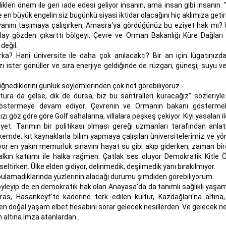
ikleri önem ile geri iade edesi geliyor insanın, ama insan gibi insanın
en büyük engelin siz bugünkü siyasi iktidar olacağını hiç aklımıza geti
vanını taşımaya çalışırken, Amasra‘ya gördüğünüz bu eziyet hak mı
ay gözden çıkarttı bölgeyi, Çevre ve Orman Bakanlığı Küre Dağları i
değil.
a? Hani üniversite ile daha çok anılacaktı? Bir an için lügatınızda
 ister gönüller ve sıra enerjiye geldiğinde de rüzgarı, güneşi, suyu v
çiğnediklerini günlük söylemlerinden çok net görebiliyoruz.
ura da gelse, dik de dursa, biz bu santralleri kuracağız" sözleriyle
ı göstermeye devam ediyor. Çevrenin ve Ormanın bakanı gösterme
öz göre göre Golf sahalarına, villalara peşkeş çekiyor. Kıyı yasaları ile 
yet. Tarımın bir politikası olması gereği uzmanları tarafından anlatı
emde, kıt kaynaklarla bilim yapmaya çalışılan üniversitelerimiz ve yön
liyor en yakın memurluk sınavını hayat su gibi akıp giderken, zaman bir
halkın katılımı ile halka rağmen. Çatlak ses oluyor Demokratik Kitle Ö
ltirken. Ülke elden gidiyor, delinmedik, deşilmedik yanı bırakılmıyor.
bulamadıklarında yüzlerinin alacağı durumu şimdiden görebiliyorum.
yleyip de en demokratik hak olan Anayasa‘da da tanımlı sağlıklı yaşam
ras, Hasankeyf‘te kaderine terk edilen kültür, Kazdağları‘na altına
n doğal yaşam elbet hesabını sorar gelecek nesillerden. Ve gelecek nes
 altına imza atanlardan...