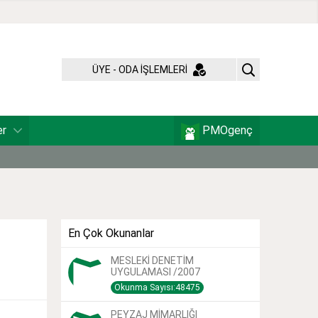
ÜYE - ODA İŞLEMLERİ
er
PMOgenç
En Çok Okunanlar
MESLEKİ DENETİM
UYGULAMASI /2007
Okunma Sayısı:48475
PEYZAJ MİMARLIĞI