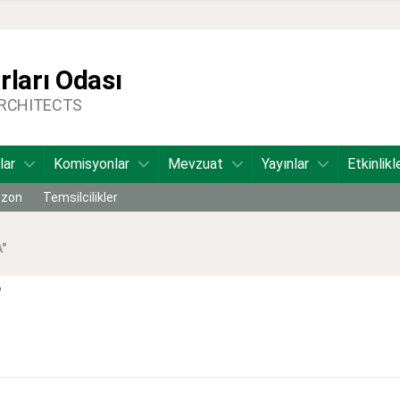
ları Odası
ARCHITECTS
lar
Komisyonlar
Mevzuat
Yayınlar
Etkinlikl
bzon
Temsilcilikler
"
"