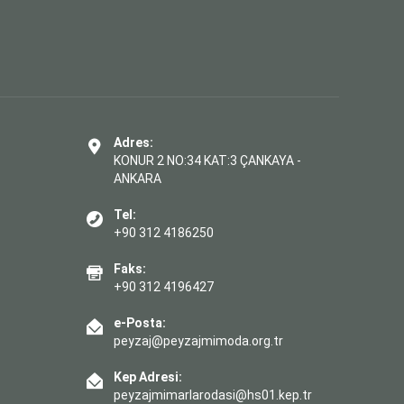
Adres:
KONUR 2 NO:34 KAT:3 ÇANKAYA -
ANKARA
Tel:
+90 312 4186250
Faks:
+90 312 4196427
e-Posta:
peyzaj@peyzajmimoda.org.tr
Kep Adresi:
peyzajmimarlarodasi@hs01.kep.tr