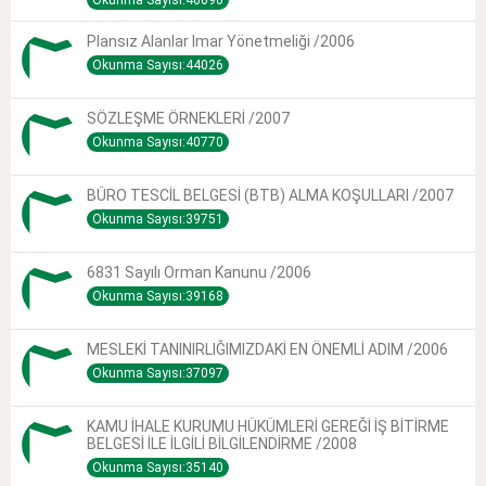
Okunma Sayısı:46090
Plansız Alanlar Imar Yönetmeliği /2006
Okunma Sayısı:44026
SÖZLEŞME ÖRNEKLERİ /2007
Okunma Sayısı:40770
BÜRO TESCİL BELGESİ (BTB) ALMA KOŞULLARI /2007
Okunma Sayısı:39751
6831 Sayılı Orman Kanunu /2006
Okunma Sayısı:39168
MESLEKİ TANINIRLIĞIMIZDAKİ EN ÖNEMLİ ADIM /2006
Okunma Sayısı:37097
KAMU İHALE KURUMU HÜKÜMLERİ GEREĞİ İŞ BİTİRME
BELGESİ İLE İLGİLİ BİLGİLENDİRME /2008
Okunma Sayısı:35140