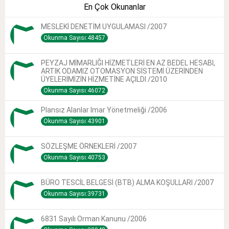
En Çok Okunanlar
MESLEKİ DENETİM UYGULAMASI /2007
Okunma Sayısı:48457
PEYZAJ MİMARLIĞI HİZMETLERİ EN AZ BEDEL HESABI,
ARTIK ODAMIZ OTOMASYON SİSTEMİ ÜZERİNDEN
ÜYELERİMİZİN HİZMETİNE AÇILDI /2010
Okunma Sayısı:46072
Plansız Alanlar Imar Yönetmeliği /2006
Okunma Sayısı:43901
SÖZLEŞME ÖRNEKLERİ /2007
Okunma Sayısı:40753
BÜRO TESCİL BELGESİ (BTB) ALMA KOŞULLARI /2007
Okunma Sayısı:39731
6831 Sayılı Orman Kanunu /2006