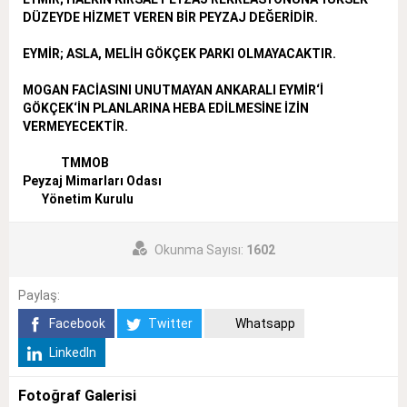
DÜZEYDE HİZMET VEREN BİR PEYZAJ DEĞERİDİR.
EYMİR; ASLA, MELİH GÖKÇEK PARKI OLMAYACAKTIR.
MOGAN FACİASINI UNUTMAYAN ANKARALI EYMİR‘İ
GÖKÇEK‘İN PLANLARINA HEBA EDİLMESİNE İZİN
VERMEYECEKTİR.
TMMOB
Peyzaj Mimarları Odası
Yönetim Kurulu
Okunma Sayısı:
1602
Paylaş:
Facebook
Twitter
Whatsapp
LinkedIn
Fotoğraf Galerisi