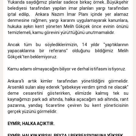
Yukarıda saydığımız planlar sadece birkaç örnek...Büyükşehir
belediyesi tarafından yapılan imar planları yargı tarafından
iptal edilip, Ankara Nazım İmar Planı içinde yer alamaz
denmesine rağmen; yargı kararını uygulamayarak kanunlara,
hukuka aykırı kent yöneten Melih Gökçek önce evinin önünü
temizlemeli, kamu görevini yürüttüğünü unutmamalıdır.
Ancak tüm bu söylediklerimizin, 14 yıldır "yaptıklarının
yapacaklarına bir referans" olduğunu bildiğimiz Melih
Gökçek‘ten beklemiyoruz.
Kamu adamı olmayacağını biliyor ve derhal istifasını istiyoruz.
Ankara‘lı artık kimler tarafından yönetildiğini görmelidir.
Arsenikli suları alay ederek "şebekeye verdim şimdi ne olacak"
deme cesaretini gösterirken, elimizde kalmış tek su
kaynağımızı park adı altında, halka açacağım adı altında, rant
pazarına, yandaş ticaretine çeviren bu kent yöneticisinin
gerçek yüzünü görmelidir.
EYMİR; HALKA AÇIKTIR.
EYMİR; HALKIN KIRSAL PEYZAJ REKREASYONUNA YÜKSEK