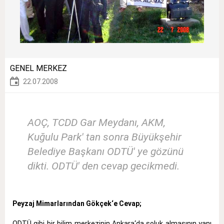
GENEL MERKEZ
22.07.2008
AOÇ, TCDD Gar Meydanı, AKM,
Kuğulu Park' tan sonra Büyükşehir
Belediye Başkanı ODTÜ' ye gözünü
dikti. ODTÜ' den cevap gecikmedi.
Peyzaj Mimarlarından Gökçek‘e Cevap;
ODTÜ gibi bir bilim merkezinin Ankara‘da soluk almasının yanı