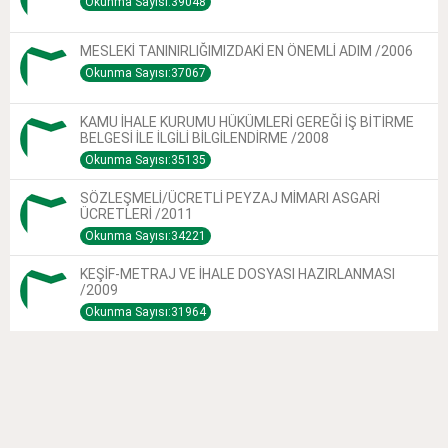
Okunma Sayısı:39048
MESLEKİ TANINIRLIĞIMIZDAKİ EN ÖNEMLİ ADIM /2006
Okunma Sayısı:37067
KAMU İHALE KURUMU HÜKÜMLERİ GEREĞİ İŞ BİTİRME
BELGESİ İLE İLGİLİ BİLGİLENDİRME /2008
Okunma Sayısı:35135
SÖZLEŞMELİ/ÜCRETLİ PEYZAJ MİMARI ASGARİ
ÜCRETLERİ /2011
Okunma Sayısı:34221
KEŞİF-METRAJ VE İHALE DOSYASI HAZIRLANMASI
/2009
Okunma Sayısı:31964