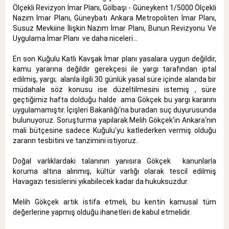
Ölçekli Revizyon İmar Planı, Gölbaşı - Güneykent 1/5000 Ölçekli
Nazım İmar Planı, Güneybatı Ankara Metropoliten İmar Planı,
Susuz Mevkiine İlişkin Nazım İmar Planı, Bunun Revizyonu Ve
Uygulama İmar Planı ve daha niceleri...
En son Kuğulu Katlı Kavşak İmar planı yasalara uygun değildir,
kamu yararına değildir gerekçesi ile yargı tarafından iptal
edilmiş, yargı; alanla ilgili 30 günlük yasal süre içinde alanda bir
müdahale söz konusu ise düzeltilmesini istemiş , süre
geçtiğimiz hafta dolduğu halde ama Gökçek bu yargı kararını
uygulamamıştır. İçişleri Bakanlığı‘na buradan suç duyurusunda
bulunuyoruz. Soruşturma yapılarak Melih Gökçek‘in Ankara‘nın
mali bütçesine sadece Kuğulu‘yu katlederken vermiş olduğu
zararın tesbitini ve tanzimini istiyoruz..
Doğal varlıklardaki talanının yanısıra Gökçek kanunlarla
koruma altına alınmış, kültür varlığı olarak tescil edilmiş
Havagazı tesislerini yıkabilecek kadar da hukuksuzdur.
Melih Gökçek artık istifa etmeli, bu kentin kamusal tüm
değerlerine yapmış olduğu ihanetleri de kabul etmelidir.