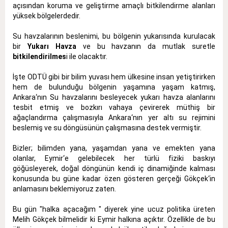
açısından koruma ve geliştirme amaçlı bitkilendirme alanları
yüksek bölgelerdedir.
Su havzalarının beslenimi, bu bölgenin yukarısında kurulacak
bir
Yukarı Havza
ve bu havzanın da mutlak suretle
bitkilendirilmes
i ile olacaktır.
İşte ODTÜ gibi bir bilim yuvası hem ülkesine insan yetiştirirken
hem de bulunduğu bölgenin yaşamına yaşam katmış,
Ankara‘nın Su havzalarını besleyecek yukarı havza alanlarını
tesbit etmiş ve bozkırı vahaya çevirerek müthiş bir
ağaçlandırma çalışmasıyla Ankara‘nın yer altı su rejimini
beslemiş ve su döngüsünün çalışmasına destek vermiştir.
Bizler; bilimden yana, yaşamdan yana ve emekten yana
olanlar, Eymir‘e gelebilecek her türlü fiziki baskıyı
göğüsleyerek, doğal döngünün kendi iç dinamiğinde kalması
konusunda bu güne kadar özen gösteren gerçeği Gökçek‘in
anlamasını beklemiyoruz zaten.
Bu gün "halka açacağım " diyerek yine ucuz politika üreten
Melih Gökçek bilmelidir ki Eymir halkına açıktır. Özellikle de bu