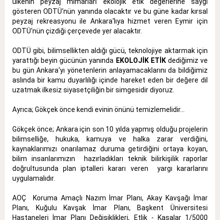
ülkenin peyzaj mimarları ekolojik etik değerlerine saygı
gösteren ODTÜ‘nün yanında olacaktır ve bu güne kadar kırsal
peyzaj rekreasyonu ile Ankara‘lıya hizmet veren Eymir için
ODTÜ‘nün çizdiği çerçevede yer alacaktır.
ODTÜ gibi, bilimsellikten aldığı gücü, teknolojiye aktarmak için
yarattığı beyin gücünün yanında
EKOLOJİK ETİK
dediğimiz ve
bu gün Ankara‘yı yönetenlerin anlayamacaklarını da bildiğimiz
aslında bir kamu duyarlılığı içinde hareket eden bir değere dil
uzatmak ilkesiz siyasetçiliğin bir simgesidir diyoruz.
Ayrıca; Gökçek önce kendi evinin önünü temizlemelidir...
Gökçek önce; Ankara için son 10 yılda yapmış olduğu projelerin
bilimselliğe, hukuka, kamuya ve halka zarar verdiğini,
kaynaklarımızı onarılamaz duruma getirdiğini ortaya koyan,
bilim insanlarımızın hazırladıkları teknik bilirkişilik raporlar
doğrultusunda plan iptalleri kararı veren yargı kararlarını
uygulamalıdır.
AOÇ Koruma Amaçlı Nazım İmar Planı, Akay Kavşağı İmar
Planı, Kuğulu Kavşak İmar Planı, Başkent Üniversitesi
Hastaneleri İmar Planı Değişiklikleri, Etlik - Kasalar 1/5000