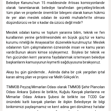
Belediye Kanunu‘nun 15 maddesinde ihtisas komisyonlarıdır
olarak tanımlanarak belediye tarafından gerçekleştirilecek
tüm plan ve projelerde önemli bir bileşeni olarak kanun hükmü
ile yer alan meslek odaları ile sürekli muhalefette olması
düşündürücü ve bir o kadar da üzücü değil midir?
Meslek odaları kamu ve toplum yararına bilim, teknik ve fen
kurallarının yerine getirilmesindeki en büyük güçtür ve kamu
kurumu niteliği ile Anayasal bir düzenekle kurulmuştur. Meslek
odalarının tüm çalışmalarının öznesinde insan ve kamu yararı
vardır.Bunun aksini kimse söyleyemez. Böylesi bir teknik ve
fen gücünden kent yararına faydalanmak istemeyen belediye
başkanlarını kamuoyunun kıymetli sağduyusuna bırakıyoruz.
Akay bu gün gündemde... Aslında daha bir çok yargıdan iptal
kararı almış plan ve projesi var Melih Gökçek‘in.
TMMOB Peyzaj Mimarları Odası olarak TMMOB Şehir Plancıları
Odası Ankara Şubesi ile birlikte, Kuğulu Kavşak planlarına ve
Mimarlar Odası Ankara Şubesi ile birlikte ise TCDD Gar
önündeki katlı kavşak planları ile ilişkin Belediyeye ile bilgi
birikimimizi paylaşmamız ve kent adına geri dönülmez hatalar