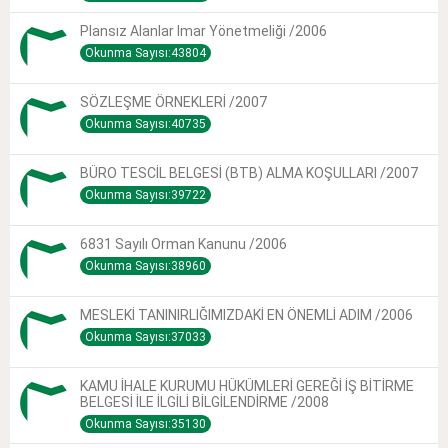
Plansız Alanlar Imar Yönetmeliği /2006
Okunma Sayısı:43804
SÖZLEŞME ÖRNEKLERİ /2007
Okunma Sayısı:40735
BÜRO TESCİL BELGESİ (BTB) ALMA KOŞULLARI /2007
Okunma Sayısı:39722
6831 Sayılı Orman Kanunu /2006
Okunma Sayısı:38960
MESLEKİ TANINIRLIĞIMIZDAKİ EN ÖNEMLİ ADIM /2006
Okunma Sayısı:37033
KAMU İHALE KURUMU HÜKÜMLERİ GEREĞİ İŞ BİTİRME
BELGESİ İLE İLGİLİ BİLGİLENDİRME /2008
Okunma Sayısı:35130