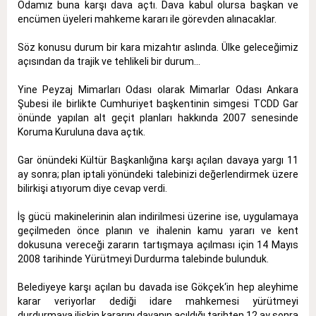
Odamız buna karşı dava açtı. Dava kabul olursa başkan ve
encümen üyeleri mahkeme kararı ile görevden alınacaklar.
Söz konusu durum bir kara mizahtır aslında. Ülke geleceğimiz
açısından da trajik ve tehlikeli bir durum...
Yine Peyzaj Mimarları Odası olarak Mimarlar Odası Ankara
Şubesi ile birlikte Cumhuriyet başkentinin simgesi TCDD Gar
önünde yapılan alt geçit planları hakkında 2007 senesinde
Koruma Kuruluna dava açtık.
Gar önündeki Kültür Başkanlığına karşı açılan davaya yargı 11
ay sonra; plan iptali yönündeki talebinizi değerlendirmek üzere
bilirkişi atıyorum diye cevap verdi.
İş gücü makinelerinin alan indirilmesi üzerine ise, uygulamaya
geçilmeden önce planın ve ihalenin kamu yararı ve kent
dokusuna vereceği zararın tartışmaya açılması için 14 Mayıs
2008 tarihinde Yürütmeyi Durdurma talebinde bulunduk.
Belediyeye karşı açılan bu davada ise Gökçek‘in hep aleyhime
karar veriyorlar dediği idare mahkemesi yürütmeyi
durdurmaya ilişkin kararını davanın açıldığı tarihten 12 ay sonra