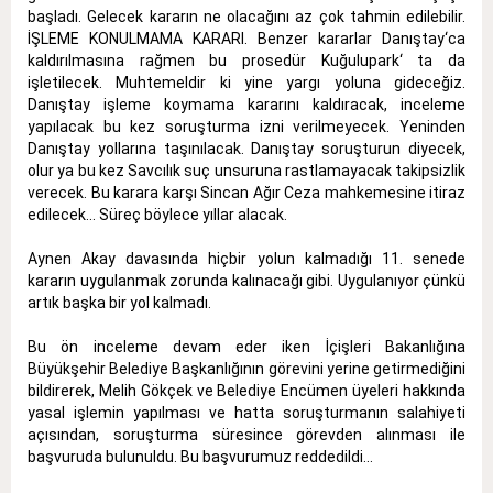
başladı. Gelecek kararın ne olacağını az çok tahmin edilebilir.
İŞLEME KONULMAMA KARARI. Benzer kararlar Danıştay‘ca
kaldırılmasına rağmen bu prosedür Kuğulupark‘ ta da
işletilecek. Muhtemeldir ki yine yargı yoluna gideceğiz.
Danıştay işleme koymama kararını kaldıracak, inceleme
yapılacak bu kez soruşturma izni verilmeyecek. Yeninden
Danıştay yollarına taşınılacak. Danıştay soruşturun diyecek,
olur ya bu kez Savcılık suç unsuruna rastlamayacak takipsizlik
verecek. Bu karara karşı Sincan Ağır Ceza mahkemesine itiraz
edilecek... Süreç böylece yıllar alacak.
Aynen Akay davasında hiçbir yolun kalmadığı 11. senede
kararın uygulanmak zorunda kalınacağı gibi. Uygulanıyor çünkü
artık başka bir yol kalmadı.
Bu ön inceleme devam eder iken İçişleri Bakanlığına
Büyükşehir Belediye Başkanlığının görevini yerine getirmediğini
bildirerek, Melih Gökçek ve Belediye Encümen üyeleri hakkında
yasal işlemin yapılması ve hatta soruşturmanın salahiyeti
açısından, soruşturma süresince görevden alınması ile
başvuruda bulunuldu. Bu başvurumuz reddedildi...