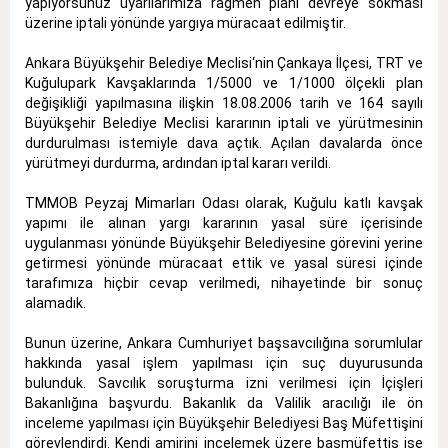
yapıyorsunuz uyarılarımıza rağmen planı devreye sokması
üzerine iptali yönünde yargıya müracaat edilmiştir.
Ankara Büyükşehir Belediye Meclisi‘nin Çankaya İlçesi, TRT ve
Kuğulupark Kavşaklarında 1/5000 ve 1/1000 ölçekli plan
değişikliği yapılmasına ilişkin 18.08.2006 tarih ve 164 sayılı
Büyükşehir Belediye Meclisi kararının iptali ve yürütmesinin
durdurulması istemiyle dava açtık. Açılan davalarda önce
yürütmeyi durdurma, ardından iptal kararı verildi.
TMMOB Peyzaj Mimarları Odası olarak, Kuğulu katlı kavşak
yapımı ile alınan yargı kararının yasal süre içerisinde
uygulanması yönünde Büyükşehir Belediyesine görevini yerine
getirmesi yönünde müracaat ettik ve yasal süresi içinde
tarafımıza hiçbir cevap verilmedi, nihayetinde bir sonuç
alamadık.
Bunun üzerine, Ankara Cumhuriyet başsavcılığına sorumlular
hakkında yasal işlem yapılması için suç duyurusunda
bulunduk. Savcılık soruşturma izni verilmesi için İçişleri
Bakanlığına başvurdu. Bakanlık da Valilik aracılığı ile ön
inceleme yapılması için Büyükşehir Belediyesi Baş Müfettişini
görevlendirdi. Kendi amirini incelemek üzere başmüfettiş işe