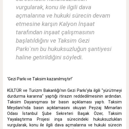
vurgularak, konu ile ilgili dava
açmalarına ve hukuki sürecin devam
etmesine karşın Kalyon İnşaat
tarafından inşaat çalışmasının
başlatıldığını ve Taksim Gezi
Parkı`nın bu hukuksuzluğun şantiyesi
haline getirildiğini söyledi.
‘Gezi Parkı ve Taksim kazanılmıştır!‘
KÜLTÜR ve Turizm Bakanlığı‘nın Gezi Parkı‘yla ilgili "yürütmeyi
durdurma kararına" yaptığı itirazın reddedilmesinin ardından.
Taksim Dayanışması bir basın açıklaması yaptı. Taksim
Meydanı‘nda basın açıklamasını okuyan Peyzaj Mimarları
Odası İstanbul Şube Sekreteri Başak Özer, Taksim
Yayalaştırma Projesi inşa sürecindeki hukuksuzlukları
vurgularak, konu ile ilgili dava açmalarına ve hukuki sürecin