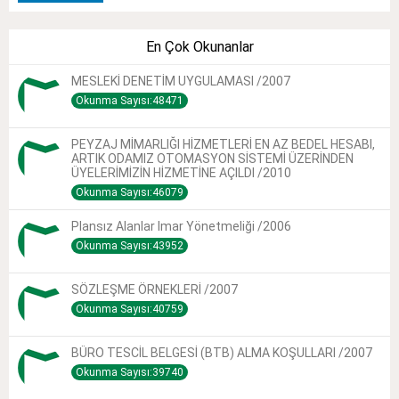
En Çok Okunanlar
MESLEKİ DENETİM UYGULAMASI /2007
Okunma Sayısı:48471
PEYZAJ MİMARLIĞI HİZMETLERİ EN AZ BEDEL HESABI,
ARTIK ODAMIZ OTOMASYON SİSTEMİ ÜZERİNDEN
ÜYELERİMİZİN HİZMETİNE AÇILDI /2010
Okunma Sayısı:46079
Plansız Alanlar Imar Yönetmeliği /2006
Okunma Sayısı:43952
SÖZLEŞME ÖRNEKLERİ /2007
Okunma Sayısı:40759
BÜRO TESCİL BELGESİ (BTB) ALMA KOŞULLARI /2007
Okunma Sayısı:39740