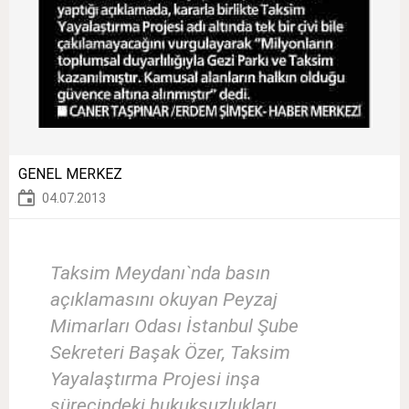
GENEL MERKEZ
04.07.2013
Taksim Meydanı`nda basın
açıklamasını okuyan Peyzaj
Mimarları Odası İstanbul Şube
Sekreteri Başak Özer, Taksim
Yayalaştırma Projesi inşa
sürecindeki hukuksuzlukları