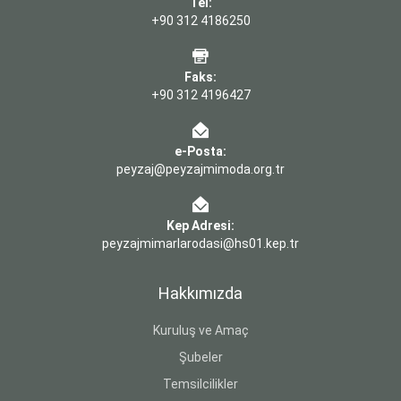
Tel:
+90 312 4186250
Faks:
+90 312 4196427
e-Posta:
peyzaj@peyzajmimoda.org.tr
Kep Adresi:
peyzajmimarlarodasi@hs01.kep.tr
Hakkımızda
Kuruluş ve Amaç
Şubeler
Temsilcilikler