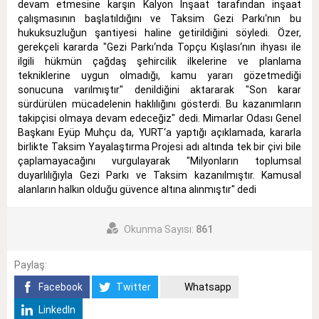
devam etmesine karşın Kalyon İnşaat tarafından inşaat
çalışmasının başlatıldığını ve Taksim Gezi Parkı‘nın bu
hukuksuzluğun şantiyesi haline getirildiğini söyledi. Özer,
gerekçeli kararda "Gezi Parkı‘nda Topçu Kışlası‘nın ihyası ile
ilgili hükmün çağdaş şehircilik ilkelerine ve planlama
tekniklerine uygun olmadığı, kamu yararı gözetmediği
sonucuna varılmıştır" denildiğini aktararak "Son karar
sürdürülen mücadelenin haklılığını gösterdi. Bu kazanımların
takipçisi olmaya devam edeceğiz" dedi. Mimarlar Odası Genel
Başkanı Eyüp Muhçu da, YURT‘a yaptığı açıklamada, kararla
birlikte Taksim Yayalaştırma Projesi adı altında tek bir çivi bile
çaplamayacağını vurgulayarak "Milyonların toplumsal
duyarlılığıyla Gezi Parkı ve Taksim kazanılmıştır. Kamusal
alanların halkın olduğu güvence altına alınmıştır" dedi
Okunma Sayısı:
861
Paylaş:
Facebook
Twitter
Whatsapp
LinkedIn