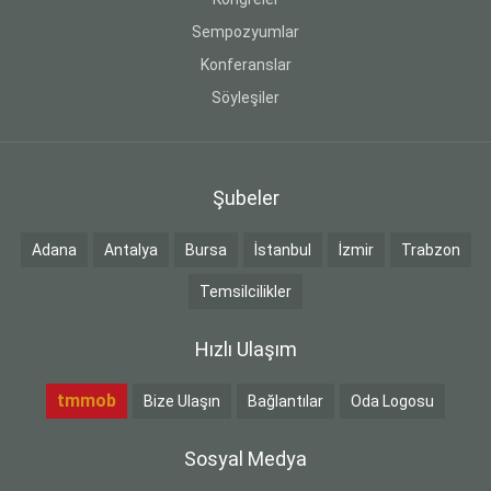
Sempozyumlar
Konferanslar
Söyleşiler
Şubeler
Adana
Antalya
Bursa
İstanbul
İzmir
Trabzon
Temsilcilikler
Hızlı Ulaşım
tmmob
Bize Ulaşın
Bağlantılar
Oda Logosu
Sosyal Medya