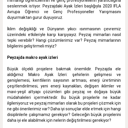
mimarlığı öğrencilerinin ve genç profesyonellerin yaratıcılığına
seslenmek istiyor. Peyzajdaki Ayak İzleri başlığıyla 2020 IFLA
Avrupa Öğrenci ve Genç Profesyoneller Yarışmasını
duyurmaktan gurur duyuyoruz.
İklim değişikliği ve Dünyanın yıkıcı ısınmasının çevremiz
üzerindeki etkileriyle karşı karşıyayız. Peyzaj mimarları nasıl
tepki verebilir? Hangi çözümlerimiz var? Peyzaj mimarlarının
bilgilerini geliştirmeli miyiz?
Peyzajda makro ayak izleri
Büyük ölçekli projelere bakmak önemlidir. Peyzajda ele
aldığımız Makro Ayak İzleri: şehirlerin gelişmesi ve
genişlemesi, kentlilerin sayısının artması, enerji üretiminin
çeşitlendirilmesi, yeni enerji kaynakları, değişen iklimler ve
mavi-yeşil altyapı çözümleri gibi peyzaj ve doğaya büyük
müdahaleleri içermektedir. Bu büyük projelerle ne kadar
ilgileniyoruz ve peyzaj mimarları olarak bu projeleri çözmek için
ne gibi önerilerimiz var? Daha iyi sonuçlar elde etmek için hangi
disiplinlerle çalışmamız gerekiyor? Geleceğin büyük projelerini
daha iyi ele alabilmek için nelerin değiştirilmesi gerekiyor?