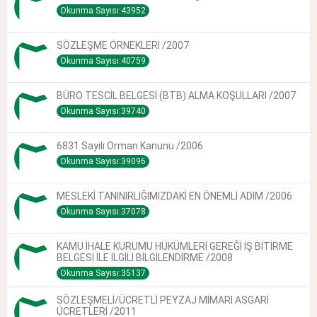
Okunma Sayısı:43952
SÖZLEŞME ÖRNEKLERİ /2007
Okunma Sayısı:40759
BÜRO TESCİL BELGESİ (BTB) ALMA KOŞULLARI /2007
Okunma Sayısı:39740
6831 Sayılı Orman Kanunu /2006
Okunma Sayısı:39096
MESLEKİ TANINIRLIĞIMIZDAKİ EN ÖNEMLİ ADIM /2006
Okunma Sayısı:37078
KAMU İHALE KURUMU HÜKÜMLERİ GEREĞİ İŞ BİTİRME
BELGESİ İLE İLGİLİ BİLGİLENDİRME /2008
Okunma Sayısı:35137
SÖZLEŞMELİ/ÜCRETLİ PEYZAJ MİMARI ASGARİ
ÜCRETLERİ /2011