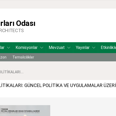
ları Odası
ARCHITECTS
lar
Komisyonlar
Mevzuat
Yayınlar
Etkinlikl
bzon
Temsilcilikler
LİTİKALARI...
POLİTİKALARI: GÜNCEL POLİTİKA VE UYGULAMALAR ÜZER