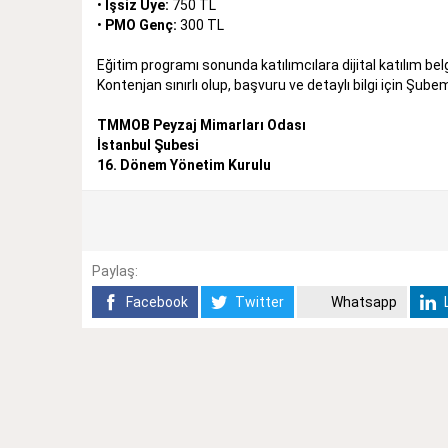
•
İşsiz Üye:
750 TL
•
PMO Genç:
300 TL
Eğitim programı sonunda katılımcılara dijital katılım belg
Kontenjan sınırlı olup, başvuru ve detaylı bilgi için Şube
TMMOB Peyzaj Mimarları Odası
İstanbul Şubesi
16. Dönem Yönetim Kurulu
Paylaş:
Facebook
Twitter
Whatsapp
L