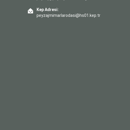
Kep Adresi:
peyzajmimarlarodasi@hs01.kep.tr