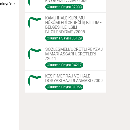
EN ÖNEMLİ ADIM /2006
ürkiye’de
Okunma Sayısı:37033
KAMU İHALE KURUMU
HÜKÜMLERİ GEREĞİ İŞ BİTİRME
BELGESİ İLE İLGİLİ
BİLGİLENDİRME /2008
Okunma Sayısı:35129
SÖZLEŞMELİ/ÜCRETLİ PEYZAJ
MİMARI ASGARİ ÜCRETLERİ
/2011
Okunma Sayısı:34217
KEŞİF-METRAJ VE İHALE
DOSYASI HAZIRLANMASI /2009
Okunma Sayısı:31956