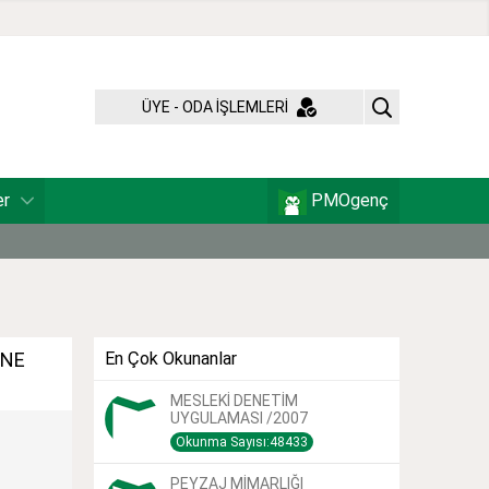
ÜYE - ODA İŞLEMLERİ
er
PMOgenç
İNE
En Çok Okunanlar
MESLEKİ DENETİM
UYGULAMASI /2007
Okunma Sayısı:48433
PEYZAJ MİMARLIĞI