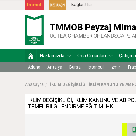
tmmob
Bağlantılar
TMMOB
Peyzaj Mimar
UCTEA CHAMBER OF LANDSCAPE 
Hakkımızda
Oda Organları
Çalışma
Adana
Antalya
Bursa
İstanbul
İzmir
Tra
İKLİM DEĞİŞİKLİĞİ, İKLİM KANUNU VE AB PO
Anasayfa
İKLİM DEĞİŞİKLİĞİ, İKLİM KANUNU VE AB 
TEMEL BİLGİLENDİRME EĞİTİMİ HK.