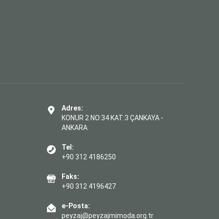
Adres:
KONUR 2 NO:34 KAT:3 ÇANKAYA -
ANKARA
Tel:
+90 312 4186250
Faks:
+90 312 4196427
e-Posta:
peyzaj@peyzajmimoda.org.tr