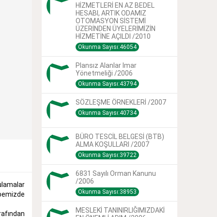
HİZMETLERİ EN AZ BEDEL
HESABI, ARTIK ODAMIZ
OTOMASYON SİSTEMİ
ÜZERİNDEN ÜYELERİMİZİN
HİZMETİNE AÇILDI /2010
Okunma Sayısı:46054
Plansız Alanlar Imar
Yönetmeliği /2006
Okunma Sayısı:43794
SÖZLEŞME ÖRNEKLERİ /2007
Okunma Sayısı:40734
BÜRO TESCİL BELGESİ (BTB)
ALMA KOŞULLARI /2007
Okunma Sayısı:39722
6831 Sayılı Orman Kanunu
/2006
gulamalar
Okunma Sayısı:38953
bemizde
MESLEKİ TANINIRLIĞIMIZDAKİ
arafından