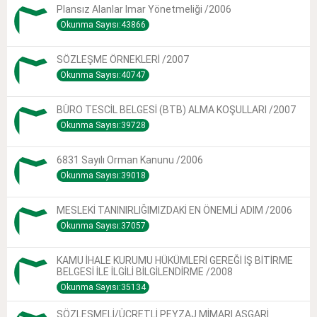
Plansız Alanlar Imar Yönetmeliği /2006
Okunma Sayısı:43866
SÖZLEŞME ÖRNEKLERİ /2007
Okunma Sayısı:40747
BÜRO TESCİL BELGESİ (BTB) ALMA KOŞULLARI /2007
Okunma Sayısı:39728
6831 Sayılı Orman Kanunu /2006
Okunma Sayısı:39018
MESLEKİ TANINIRLIĞIMIZDAKİ EN ÖNEMLİ ADIM /2006
Okunma Sayısı:37057
KAMU İHALE KURUMU HÜKÜMLERİ GEREĞİ İŞ BİTİRME
BELGESİ İLE İLGİLİ BİLGİLENDİRME /2008
Okunma Sayısı:35134
SÖZLEŞMELİ/ÜCRETLİ PEYZAJ MİMARI ASGARİ