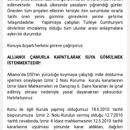
edilmektedir. Hukuk ülkesinde yasaların çiğnendiği günler.
Önerilen tüm projeleri ellerinin tersiyle iten sorumlular ısrarla
tarihi ören yerini gömme görevlerini yerine getirme
telaşındadırlar. Yapılmaya çalışılan Türkiye Cumhuriyeti
devletinin imzalamış olduğu tüm uluslar arası anlaşmalara
aykırı bir durumdur.
Konuya duyarlı herkesi göreve çağrıyoruz.
ALLIANOI ÇAMURLA KAPATILARAK SUYA GÖMÜLMEK
İSTENMEKTEDİR!
Allianoi‘da DSİ‘nin yürürlüğe koymaya çalıştığı mille doldurma
işlemini onaylayan İzmir 2 Nolu Koruma kurulu kararlarının
İzmir İdare Mahkemeleri ve Danıştay 6. Daire Kararları ile iptal
edilmiş olması nedeniyle yasal dayanaktan yoksundur.
Hatırlatıyoruz.
Konu ile ilgili Kurula yapmış olduğumuz 18.6.2010 tarihli
başvurumuza İzmir 2. Nolu Kurulun vermiş olduğu 12.7.2010
tarihli cevabında, İzmir 4. İdare mahkemesinin 12.5.2010 tarihli
kararlarına uyulması yönünde karar aldıkları, dağıtım