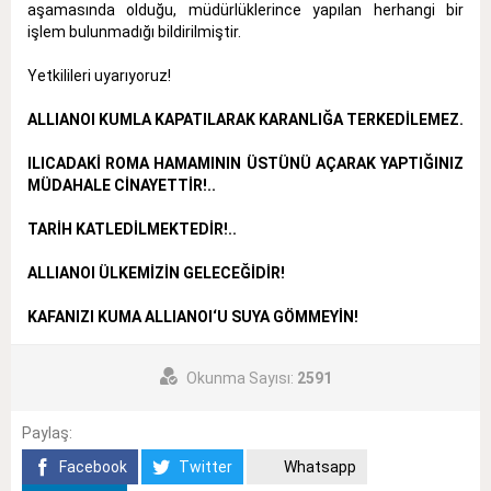
aşamasında olduğu, müdürlüklerince yapılan herhangi bir
işlem bulunmadığı bildirilmiştir.
Yetkilileri uyarıyoruz!
ALLIANOI KUMLA KAPATILARAK KARANLIĞA TERKEDİLEMEZ.
ILICADAKİ ROMA HAMAMININ ÜSTÜNÜ AÇARAK YAPTIĞINIZ
MÜDAHALE CİNAYETTİR!..
TARİH KATLEDİLMEKTEDİR!..
ALLIANOI ÜLKEMİZİN GELECEĞİDİR!
KAFANIZI KUMA ALLIANOI‘U SUYA GÖMMEYİN!
Okunma Sayısı:
2591
Paylaş:
Facebook
Twitter
Whatsapp