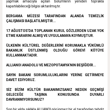
yapmak amacıyla açılan bölümlerin yeniden toprakla
kapatılabileceği bilgisi aktarılmıştır.
BERGAMA MÜZESİ TARAFINDAN ALANDA TEMİZLİK
ÇALIŞMASI BAŞLATILMIŞTIR...
17 AĞUSTOS‘DA TOPLANAN KURUL GÖZLERDEN UZAK YOK
ETME KARARINI ALMIŞ VE UYGULAMAYA KOYMUŞTUR.
ÜLKENİN KÜLTÜREL DEĞERLERİNİ KORUMAKLA YÜKÜMLÜ
BAKANLIK ÜSTLENMİŞ OLDUĞU GÖREVİ KÖTÜYE
KULLANMAKTADIR.
ALLIANOI ANADOLU VE MEZOPOTAMYA‘NIN BEŞİĞİDİR...
SAYIN BAKANI SORUMLULUKLARINI YERİNE GETİRMEYE
DAVET EDİYORUZ.
SİZ BİZİM KÜLTÜR BAKANIMIZSANIZ NEDEN GEÇMİŞİ
GELECEĞE TAŞIMA KONUSUNDA DUYARLI
DAVRANMIYORSUNUZ?
Son bir yılda sıklıkla ALLIANOI görünmez bir el tarafından tehdit