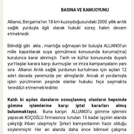
BASINA VE KAMUOYUNU
Allianoi, Bergama‘nın 18 km kuzeydoğusundaki 2000 yıllık antik
sağlık yurduyla ilgili olarak hukukî süreç halen devam
etmektedir.
Bilindiği gibi akla , mantığa sığmayan bir buluşla ALLIANOI‘un
mille kapatılarak suya gömülmesi konusunda koruma(ma)
kurulunca karar alınmıştı. Tarih ve kültür konusunda duyarlı
yurttaşlar karara karşı durmuşlar ve imza kampanyaların yanı
sıra Allianoi Antik sağlık yurdunun kurtulması için açılan 12
adet davada yanımızda yer almışlardır. Ancak el yordamıyla
işleri yürütmenin peşinde olanlar hukuku hiçe saymakta
tereddüt etmemektedirler.
Kaldı ki açılan davaların sonuçlanmış olanların hepsinde
gömme işlemlerine karşı iptal kararları almış
bulunmaktayız.
Buna karşın ALLIANOI‘u gömme işlemini
yapacak KOÇOĞLU firmasınca tutulan 15 kadar işçinin alanda
çalıştığı ihbarı ulaşmıştır. Şirket kamyonlarının hazır olduğu
söylenmiştir. Her an alanda daha önce bilimsel çalışma