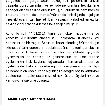
çerçevesinde çalıştırılacak sözleşmeli personelin unvan
bazında ücret tavanları ve ek ödeme oranları teknikerlerle
eşdeğer olacak şekilde düşürülmüş, bu durum da hem meslek
onuruna hem de mimar/mühendis niteliğinde çalışan
meslektaşlarımızın hak ettikleri kazancın kabul edilemez bir
şekilde ciddi oranda düşmesine sebep olmuştur.
Konu ile ilgili 11.01.2021 tarihinde hukuk müşavirimiz ve
yönetim kurulumuz olağanüstü toplanarak izlenecek yol
haritasını belirlemiştir. Sorunun kalıcı olarak çözülmesi için
izlenecek tüm süreçlerin başlatılacağını, mevcut genelgenin
iptali ve ilgili karar verici merciler ile irtibata geçerek
üyelerimizin de desteği ile çalışmaların en kısa sürede
üyelerimizin hak kaybına uğramadan tamamalanması ve
üyelerimizle birlikte yürüteceğimiz kampanyamız ile ilgili
çalışmanın en kısa sürede olgunlaştırılacağını başta kamudaki
sözleşmeli meslektaşlarımız olmak üzere üyelerimize ve
kamuoyuna saygı ile duyuruz.
TMMOB Peyzaj Mimarları Odası