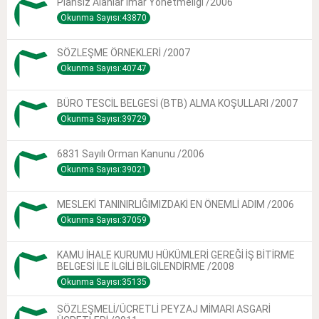
Plansız Alanlar Imar Yönetmeliği /2006
Okunma Sayısı:43870
SÖZLEŞME ÖRNEKLERİ /2007
Okunma Sayısı:40747
BÜRO TESCİL BELGESİ (BTB) ALMA KOŞULLARI /2007
Okunma Sayısı:39729
6831 Sayılı Orman Kanunu /2006
Okunma Sayısı:39021
MESLEKİ TANINIRLIĞIMIZDAKİ EN ÖNEMLİ ADIM /2006
Okunma Sayısı:37059
KAMU İHALE KURUMU HÜKÜMLERİ GEREĞİ İŞ BİTİRME
BELGESİ İLE İLGİLİ BİLGİLENDİRME /2008
Okunma Sayısı:35135
SÖZLEŞMELİ/ÜCRETLİ PEYZAJ MİMARI ASGARİ