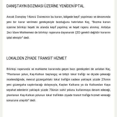
DANIŞTAYIN BOZMASI ÜZERİNE YENİDEN İPTAL
Ancak Danıştay 14üncü Dairesinin bu kararı, bölgede keşif yapılması ve devamında
yeni bir karar verilmesi gerekçesiyle bozduğunu hatırlatan Koç, "Bozma kararı
üzerine bilirkişi heyeti ile alanda keşif yapılmış ve heyet raporu alınmış. Antalya
2nci İdare Mahkemesi de bilirkişi raporuna dayanarak ÇED gerekli değildir kararını
iptal etmiştir" dedi.
LOKALDEN ZİYADE TRANSİT HİZMET
Bilirkişi raporunda ve mahkeme kararında geçen bazı gerekçeleri de anlatan Koç,
"Planlanan yolun, Kaş-Kalkan başlangıç ve bitişli lokal trafiği ne ölçüde çekeceği
incelendiğinde, mevcut güzergahtaki lokal trafiğin sadece yaklaşık yüzde 27sinin
yeni güzergaha saptırılacağı dolayısıyla, Kaştan Kalkana ya da Kalkandan Kaşa
seyahat edenlerin yaklaşık yüzde 73ünün sahil yolunu kullanmaya devam edeceği,
planlanan Kaş-Kalkan yolunun lokal trafikten ziyade transit trafiğe hizmet vereceği
sonucuna ulaşıldı" dedi.