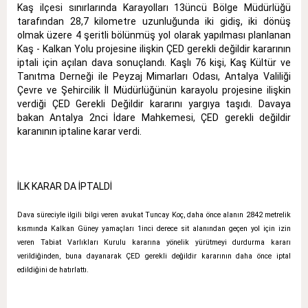
Kaş ilçesi sınırlarında Karayolları 13üncü Bölge Müdürlüğü
tarafından 28,7 kilometre uzunluğunda iki gidiş, iki dönüş
olmak üzere 4 şeritli bölünmüş yol olarak yapılması planlanan
Kaş - Kalkan Yolu projesine ilişkin ÇED gerekli değildir kararının
iptali için açılan dava sonuçlandı. Kaşlı 76 kişi, Kaş Kültür ve
Tanıtma Derneği ile Peyzaj Mimarları Odası, Antalya Valiliği
Çevre ve Şehircilik İl Müdürlüğünün karayolu projesine ilişkin
verdiği ÇED Gerekli Değildir kararını yargıya taşıdı. Davaya
bakan Antalya 2nci İdare Mahkemesi, ÇED gerekli değildir
karanının iptaline karar verdi.
İLK KARAR DA İPTALDİ
Dava süreciyle ilgili bilgi veren avukat Tuncay Koç, daha önce alanın 2842 metrelik
kısmında Kalkan Güney yamaçları 1inci derece sit alanından geçen yol için izin
veren Tabiat Varlıkları Kurulu kararına yönelik yürütmeyi durdurma kararı
verildiğinden, buna dayanarak ÇED gerekli değildir kararının daha önce iptal
edildiğini de hatırlattı.