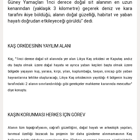
Güney Yamaçları 1nci derece doğal sit alanının en uzun
kenarından (yaklaşık 3 kilometre) geçerek deniz ve kara
tarafını ikiye böldüğü, alanın doğal güzelliği, habitat ve yaban
hayatı doğrudan etkileyeceği görüldü" dedi.
KAŞ ORKİDESİNİN YAYILIM ALANI
Koç, "1inci derece doğal sit alanında yer alan Likya Kaş orkidesi ve Kaputaş andız
otu başta olmak üzere doğal hayata ve ayrıca yaban keçileri başta olmak üzere
bölgede yaşayan kuş, yarasa, kirpi, yılan, kaplumbağa, tavşan, sincap gibi yaban
hayvanlarına tehlike oluşturacağı, Likya Kaş orkidesinin yayıldığı 4 bölgenin kuzey
tarafındaki 2 alanın sınırlandırıldığı gibi gerekçeler mahkeme kararında mevcuttur"
diye konuştu.
KAŞIN KORUNMASI HERKES İÇİN GÖREV
Alanın tüm topoğrafyasını, coğrafi güzelliğini, doğal hayatı ve arkeolojik yapıları,
tarımsal özelliği bozacak bu projenin bir daha gündeme alınmamasının Kaş