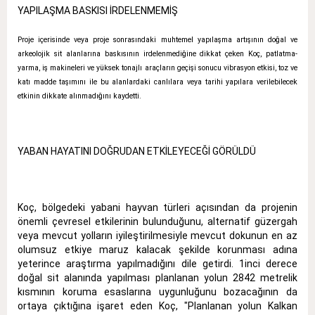
YAPILAŞMA BASKISI İRDELENMEMİŞ
Proje içerisinde veya proje sonrasındaki muhtemel yapılaşma artışının doğal ve
arkeolojik sit alanlarına baskısının irdelenmediğine dikkat çeken Koç, patlatma-
yarma, iş makineleri ve yüksek tonajlı araçların geçişi sonucu vibrasyon etkisi, toz ve
katı madde taşımını ile bu alanlardaki canlılara veya tarihi yapılara verilebilecek
etkinin dikkate alınmadığını kaydetti.
YABAN HAYATINI DOĞRUDAN ETKİLEYECEĞİ GÖRÜLDÜ
Koç, bölgedeki yabani hayvan türleri açısından da projenin
önemli çevresel etkilerinin bulunduğunu, alternatif güzergah
veya mevcut yolların iyileştirilmesiyle mevcut dokunun en az
olumsuz etkiye maruz kalacak şekilde korunması adına
yeterince araştırma yapılmadığını dile getirdi. 1inci derece
doğal sit alanında yapılması planlanan yolun 2842 metrelik
kısmının koruma esaslarına uygunluğunu bozacağının da
ortaya çıktığına işaret eden Koç, "Planlanan yolun Kalkan