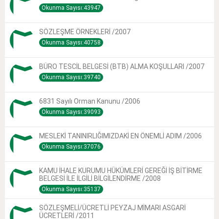
Okunma Sayısı:43947
SÖZLEŞME ÖRNEKLERİ /2007
Okunma Sayısı:40758
BÜRO TESCİL BELGESİ (BTB) ALMA KOŞULLARI /2007
Okunma Sayısı:39740
6831 Sayılı Orman Kanunu /2006
Okunma Sayısı:39093
MESLEKİ TANINIRLIĞIMIZDAKİ EN ÖNEMLİ ADIM /2006
Okunma Sayısı:37076
KAMU İHALE KURUMU HÜKÜMLERİ GEREĞİ İŞ BİTİRME
BELGESİ İLE İLGİLİ BİLGİLENDİRME /2008
Okunma Sayısı:35137
SÖZLEŞMELİ/ÜCRETLİ PEYZAJ MİMARI ASGARİ
ÜCRETLERİ /2011