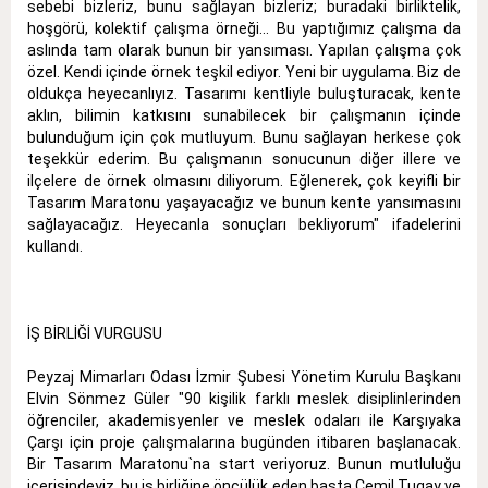
sebebi bizleriz, bunu sağlayan bizleriz; buradaki birliktelik,
hoşgörü, kolektif çalışma örneği... Bu yaptığımız çalışma da
aslında tam olarak bunun bir yansıması. Yapılan çalışma çok
özel. Kendi içinde örnek teşkil ediyor. Yeni bir uygulama. Biz de
oldukça heyecanlıyız. Tasarımı kentliyle buluşturacak, kente
aklın, bilimin katkısını sunabilecek bir çalışmanın içinde
bulunduğum için çok mutluyum. Bunu sağlayan herkese çok
teşekkür ederim. Bu çalışmanın sonucunun diğer illere ve
ilçelere de örnek olmasını diliyorum. Eğlenerek, çok keyifli bir
Tasarım Maratonu yaşayacağız ve bunun kente yansımasını
sağlayacağız. Heyecanla sonuçları bekliyorum" ifadelerini
kullandı.
İŞ BİRLİĞİ VURGUSU
Peyzaj Mimarları Odası İzmir Şubesi Yönetim Kurulu Başkanı
Elvin Sönmez Güler "90 kişilik farklı meslek disiplinlerinden
öğrenciler, akademisyenler ve meslek odaları ile Karşıyaka
Çarşı için proje çalışmalarına bugünden itibaren başlanacak.
Bir Tasarım Maratonu`na start veriyoruz. Bunun mutluluğu
içerisindeyiz. bu iş birliğine öncülük eden başta Cemil Tugay ve