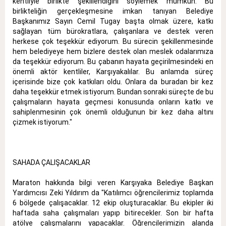
kentliyle birlikte şekillendiğini söylemek mümkün. Bu
birlikteliğin gerçekleşmesine imkan tanıyan Belediye
Başkanımız Sayın Cemil Tugay başta olmak üzere, katkı
sağlayan tüm bürokratlara, çalışanlara ve destek veren
herkese çok teşekkür ediyorum. Bu sürecin şekillenmesinde
hem belediyeye hem bizlere destek olan meslek odalarımıza
da teşekkür ediyorum. Bu çabanın hayata geçirilmesindeki en
önemli aktör kentliler, Karşıyakalılar. Bu anlamda süreç
içerisinde bize çok katkıları oldu. Onlara da buradan bir kez
daha teşekkür etmek istiyorum. Bundan sonraki süreçte de bu
çalışmaların hayata geçmesi konusunda onların katkı ve
sahiplenmesinin çok önemli olduğunun bir kez daha altını
çizmek istiyorum."
SAHADA ÇALIŞACAKLAR
Maraton hakkında bilgi veren Karşıyaka Belediye Başkan
Yardımcısı Zeki Yıldırım da "Katılımcı öğrencilerimiz toplamda
6 bölgede çalışacaklar. 12 ekip oluşturacaklar. Bu ekipler iki
haftada saha çalışmaları yapıp bitirecekler. Son bir hafta
atölye çalışmalarını yapacaklar. Öğrencilerimizin alanda