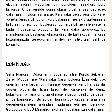
ekibine aydınlık vizyonları için gönülden teşekkürü borç
biliyoruz. Önce yerelde sonra ulusal ölçekte ses getirecek
çalışmaların oluşması ancak Karşıyaka Belediyesi gibi yerel
yönetimlerin, sivil toplum kuruluşlarının, meslek örgütlerinin iş
birliği ile mümkündür. Böylesi zor günlerde bilime ve liyakate ne
kadar ihtiyacımız olduğunu bir kere daha görüyoruz. Bu
maratonun bir başlangıç olması dileğiyle katkı koyan herkese
huzurlarınızda teşekkürlerimizi iletmek istiyorum" şeklinde
konuştu.
İZMİR`İN DEĞERİ
Şehir Plancıları Odası İzmir Şube Yönetim Kurulu Sekreteri
Zafer Mutluer ise "Karşıyaka Çarşı bölgesi İzmir`deki çok
önemli mekanlardan biri. Tarihsel değeriyle, kent hafızasıyla,
sosyal olgularıyla, ticari birikimiyle, Karşıyaka ile denizi
buluşturan bir ana omurga olmasıyla birçok özelliği ve değeri
içinde barındırıyor. Bu açıdan buraya çok kapsamlı analiz ve
değerlendirmelerin ardından müdahale edilmesi gerekiyor.
Görüyoruz ki DEÜ Mimarlık Fakültesi hocalarımızın çalışmaları