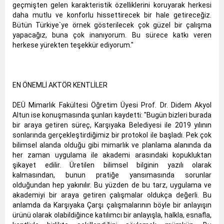
geçmişten gelen karakteristik özelliklerini koruyarak herkesi
daha mutlu ve konforlu hissettirecek bir hale getireceğiz.
Bütün Türkiye`ye örnek gösterilecek çok güzel bir çalışma
yapacağız, buna çok inanıyorum. Bu sürece katkı veren
herkese yürekten teşekkür ediyorum."
EN ÖNEMLİ AKTÖR KENTLİLER
DEÜ Mimarlık Fakültesi Öğretim Üyesi Prof. Dr. Didem Akyol
Altun ise konuşmasında şunları kaydetti: "Bugün bizleri burada
bir araya getiren süreç, Karşıyaka Belediyesi ile 2019 yılının
sonlarında gerçekleştirdiğimiz bir protokol ile başladı. Pek çok
bilimsel alanda olduğu gibi mimarlık ve planlama alanında da
her zaman uygulama ile akademi arasındaki kopukluktan
şikayet edilir. Üretilen bilimsel bilginin yazılı olarak
kalmasından, bunun pratiğe yansımasında sorunlar
olduğundan hep yakınılır. Bu yüzden de bu tarz, uygulama ve
akademiyi bir araya getiren çalışmalar oldukça değerli. Bu
anlamda da Karşıyaka Çarşı çalışmalarının böyle bir anlayışın
ürünü olarak olabildiğince katılımcı bir anlayışla, halkla, esnafla,