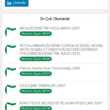
LinkedIn
En Çok Okunanlar
MESLEKİ DENETİM UYGULAMASI /2007
Okunma Sayısı:48476
PEYZAJ MİMARLIĞI HİZMETLERİ EN AZ BEDEL HESABI,
ARTIK ODAMIZ OTOMASYON SİSTEMİ ÜZERİNDEN
ÜYELERİMİZİN HİZMETİNE AÇILDI /2010
Okunma Sayısı:46088
Plansız Alanlar Imar Yönetmeliği /2006
Okunma Sayısı:43979
SÖZLEŞME ÖRNEKLERİ /2007
Okunma Sayısı:40766
BÜRO TESCİL BELGESİ (BTB) ALMA KOŞULLARI /2007
Okunma Sayısı:39746