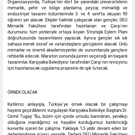
Organizasyonda, Türkiye`nin dört bir yanındaki üniversitelerin
mimarlık, şehir ve bölge planlama, peyzaj mimarlığı ve
endüstriyel tasarım bölümlerinde 3. ve 4. sınıfta okuyan 90
öğrenci yer alacak. Ekipler halinde çalışacak olan gençler; DEÜ
Mimarlık Fakültesi tarafından hazırlanan ve Çarşı`nın
durumunu tüm yönleriyle ortaya koyan Stratejik Eylem Planı
doğrultusunda tasarımlarını yapacak. Ayrıca gençler sık sık
sahaya inerek esnaf ve vatandaşların görüşlerini alacak. Ünlü
mimarlar ve önemli akademisyenler de sunumlarıyla gençlere
rehberlik edecek. Maraton sonunda jürinin seçeceği en başarılı
tasarımlar, Karşıyaka Belediyesi tarafından Çarşı`nın revizyonu
için hazırlanacak uygulama projesine de ışık tutacak.
ÖRNEK OLACAK
Katılımcı anlayışla, Türkiye`ye örnek olacak bir çalışmayı
hayata geçirdiklerini vurgulayan Karşıyaka Belediye Başkanı Dr.
Cemil Tugay "Bu, bizim için içinde umudu barındıran, yenilikçi
olduğuna inandığımız ve hayalini kurduğumuz katılımcılığı
kuvvetle içeren bir çalışma. Yaklaşık 1,5 yıldır devam eden bir
değerlendirme süreci yaşadık. Değerli DEÜ Mimarlık Fakültesi