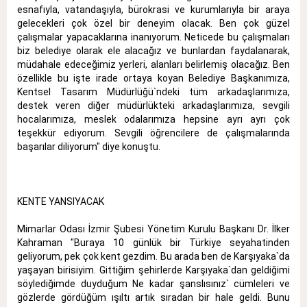
esnafıyla, vatandaşıyla, bürokrasi ve kurumlarıyla bir araya
gelecekleri çok özel bir deneyim olacak. Ben çok güzel
çalışmalar yapacaklarına inanıyorum. Neticede bu çalışmaları
biz belediye olarak ele alacağız ve bunlardan faydalanarak,
müdahale edeceğimiz yerleri, alanları belirlemiş olacağız. Ben
özellikle bu işte irade ortaya koyan Belediye Başkanımıza,
Kentsel Tasarım Müdürlüğü`ndeki tüm arkadaşlarımıza,
destek veren diğer müdürlükteki arkadaşlarımıza, sevgili
hocalarımıza, meslek odalarımıza hepsine ayrı ayrı çok
teşekkür ediyorum. Sevgili öğrencilere de çalışmalarında
başarılar diliyorum" diye konuştu.
KENTE YANSIYACAK
Mimarlar Odası İzmir Şubesi Yönetim Kurulu Başkanı Dr. İlker
Kahraman "Buraya 10 günlük bir Türkiye seyahatinden
geliyorum, pek çok kent gezdim. Bu arada ben de Karşıyaka`da
yaşayan birisiyim. Gittiğim şehirlerde Karşıyaka`dan geldiğimi
söylediğimde duyduğum Ne kadar şanslısınız` cümleleri ve
gözlerde gördüğüm ışıltı artık sıradan bir hale geldi. Bunu