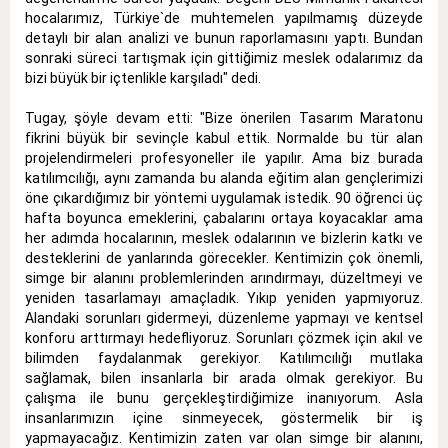
hocalarımız, Türkiye`de muhtemelen yapılmamış düzeyde
detaylı bir alan analizi ve bunun raporlamasını yaptı. Bundan
sonraki süreci tartışmak için gittiğimiz meslek odalarımız da
bizi büyük bir içtenlikle karşıladı" dedi.
Tugay, şöyle devam etti: "Bize önerilen Tasarım Maratonu
fikrini büyük bir sevinçle kabul ettik. Normalde bu tür alan
projelendirmeleri profesyoneller ile yapılır. Ama biz burada
katılımcılığı, aynı zamanda bu alanda eğitim alan gençlerimizi
öne çıkardığımız bir yöntemi uygulamak istedik. 90 öğrenci üç
hafta boyunca emeklerini, çabalarını ortaya koyacaklar ama
her adımda hocalarının, meslek odalarının ve bizlerin katkı ve
desteklerini de yanlarında görecekler. Kentimizin çok önemli,
simge bir alanını problemlerinden arındırmayı, düzeltmeyi ve
yeniden tasarlamayı amaçladık. Yıkıp yeniden yapmıyoruz.
Alandaki sorunları gidermeyi, düzenleme yapmayı ve kentsel
konforu arttırmayı hedefliyoruz. Sorunları çözmek için akıl ve
bilimden faydalanmak gerekiyor. Katılımcılığı mutlaka
sağlamak, bilen insanlarla bir arada olmak gerekiyor. Bu
çalışma ile bunu gerçekleştirdiğimize inanıyorum. Asla
insanlarımızın içine sinmeyecek, göstermelik bir iş
yapmayacağız. Kentimizin zaten var olan simge bir alanını,