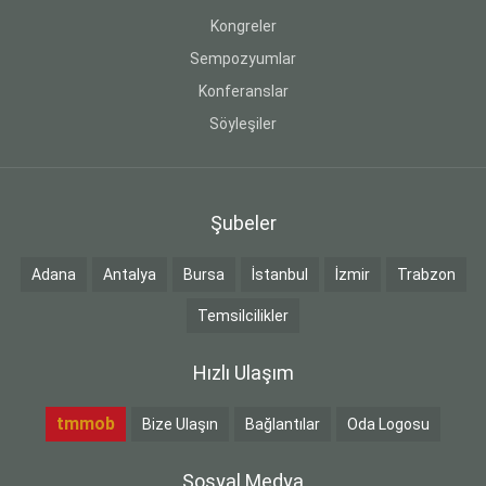
Kongreler
Sempozyumlar
Konferanslar
Söyleşiler
Şubeler
Adana
Antalya
Bursa
İstanbul
İzmir
Trabzon
Temsilcilikler
Hızlı Ulaşım
tmmob
Bize Ulaşın
Bağlantılar
Oda Logosu
Sosyal Medya