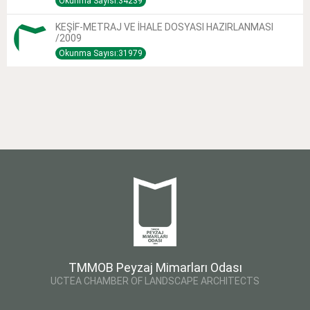
Okunma Sayısı:34239
KEŞİF-METRAJ VE İHALE DOSYASI HAZIRLANMASI
/2009
Okunma Sayısı:31979
TMMOB Peyzaj Mimarları Odası
UCTEA CHAMBER OF LANDSCAPE ARCHITECTS