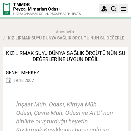
TMMOB
Peyzaj Mimarları Odası
UCTEA CHAMBER OF LANDSCAPE ARCHITECTS
Anasayfa
KIZILIRMAK SUYU DÜNYA SAĞLIK ÖRGÜTÜ'NÜN SU DEĞERLE...
KIZILIRMAK SUYU DÜNYA SAĞLIK ÖRGÜTÜ'NÜN SU
DEĞERLERİNE UYGUN DEĞİL
GENEL MERKEZ
19.10.2007
İnşaat Müh. Odası, Kimya Müh.
Odası, Çevre Müh. Odası ve ATO' nun
birlikte oluşturduğu heyetin
Kızılırmak-Kesikköprü baraj gölü su