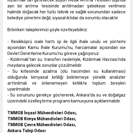
Kızılırmak‘tan getirilecek suyun İvedik Arıtma Tesisleri dışında
ayrı bir arıtma tesisinde arıtılmadan şebekeye verilmesi
halinde doğacak her türlü teknik ve sağlık sorunundan sadece
belediye yönetimi değil, siyasal iktidar da sorumlu olacaktır.
Bitirirken taleplerimizi şöyle özetleyebiliriz:
- Kesikköprü isale hattı işi ile ilgili ihale usulü ve yöntemi
açısından Kamu İhale Kurumu‘nu, harcamalar açısından ise
Devlet Denetleme Kurumu‘nu göreve çağırıyoruz.
- Kızılırmak‘tan su transferi nedeniyle, Kızılırmak Havzası‘nda
meydana gelecek sorunlar çözülmelidir.
- Su kitlesinde azalma (ölü hacimden su kullanılması)
olduğunda kimyasal kirliliği belirlemeye yönelik analizler
arttırılmalı ve önlenemeyen kirlilikte toplum bireyleri
uyarılmalıdır.
- Su sorununu gerekçe göstererek, Ankara‘da su ve doğalgaz
üzerindeki özelleştirme programı kamuoyuna açıklanmalıdır.
TMMOB İnşaat Mühendisleri Odası,
TMMOB Kimya Mühendisleri Odası,
TMMOB Çevre Mühendisleri Odası,
Ankara Tabip Odası