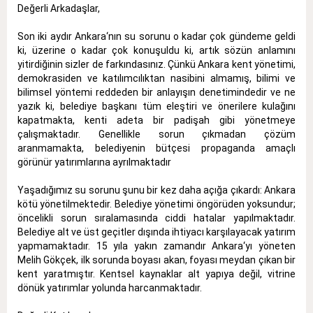
Değerli Arkadaşlar,
Son iki aydır Ankara‘nın su sorunu o kadar çok gündeme geldi
ki, üzerine o kadar çok konuşuldu ki, artık sözün anlamını
yitirdiğinin sizler de farkındasınız. Çünkü Ankara kent yönetimi,
demokrasiden ve katılımcılıktan nasibini almamış, bilimi ve
bilimsel yöntemi reddeden bir anlayışın denetimindedir ve ne
yazık ki, belediye başkanı tüm eleştiri ve önerilere kulağını
kapatmakta, kenti adeta bir padişah gibi yönetmeye
çalışmaktadır. Genellikle sorun çıkmadan çözüm
aranmamakta, belediyenin bütçesi propaganda amaçlı
görünür yatırımlarına ayrılmaktadır
Yaşadığımız su sorunu şunu bir kez daha açığa çıkardı: Ankara
kötü yönetilmektedir. Belediye yönetimi öngörüden yoksundur;
öncelikli sorun sıralamasında ciddi hatalar yapılmaktadır.
Belediye alt ve üst geçitler dışında ihtiyacı karşılayacak yatırım
yapmamaktadır. 15 yıla yakın zamandır Ankara‘yı yöneten
Melih Gökçek, ilk sorunda boyası akan, foyası meydan çıkan bir
kent yaratmıştır. Kentsel kaynaklar alt yapıya değil, vitrine
dönük yatırımlar yolunda harcanmaktadır.