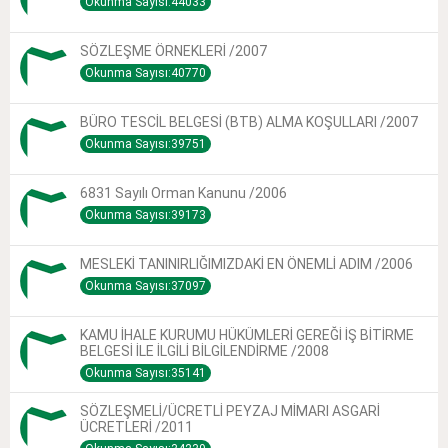
Okunma Sayısı:44033
SÖZLEŞME ÖRNEKLERİ /2007
Okunma Sayısı:40770
BÜRO TESCİL BELGESİ (BTB) ALMA KOŞULLARI /2007
Okunma Sayısı:39751
6831 Sayılı Orman Kanunu /2006
Okunma Sayısı:39173
MESLEKİ TANINIRLIĞIMIZDAKİ EN ÖNEMLİ ADIM /2006
Okunma Sayısı:37097
KAMU İHALE KURUMU HÜKÜMLERİ GEREĞİ İŞ BİTİRME
BELGESİ İLE İLGİLİ BİLGİLENDİRME /2008
Okunma Sayısı:35141
SÖZLEŞMELİ/ÜCRETLİ PEYZAJ MİMARI ASGARİ
ÜCRETLERİ /2011