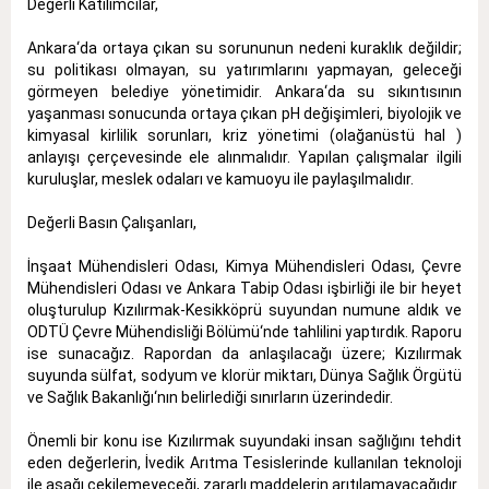
Değerli Katılımcılar,
Ankara‘da ortaya çıkan su sorununun nedeni kuraklık değildir;
su politikası olmayan, su yatırımlarını yapmayan, geleceği
görmeyen belediye yönetimidir. Ankara‘da su sıkıntısının
yaşanması sonucunda ortaya çıkan pH değişimleri, biyolojik ve
kimyasal kirlilik sorunları, kriz yönetimi (olağanüstü hal )
anlayışı çerçevesinde ele alınmalıdır. Yapılan çalışmalar ilgili
kuruluşlar, meslek odaları ve kamuoyu ile paylaşılmalıdır.
Değerli Basın Çalışanları,
İnşaat Mühendisleri Odası, Kimya Mühendisleri Odası, Çevre
Mühendisleri Odası ve Ankara Tabip Odası işbirliği ile bir heyet
oluşturulup Kızılırmak-Kesikköprü suyundan numune aldık ve
ODTÜ Çevre Mühendisliği Bölümü‘nde tahlilini yaptırdık. Raporu
ise sunacağız. Rapordan da anlaşılacağı üzere; Kızılırmak
suyunda sülfat, sodyum ve klorür miktarı, Dünya Sağlık Örgütü
ve Sağlık Bakanlığı‘nın belirlediği sınırların üzerindedir.
Önemli bir konu ise Kızılırmak suyundaki insan sağlığını tehdit
eden değerlerin, İvedik Arıtma Tesislerinde kullanılan teknoloji
ile aşağı çekilemeyeceği, zararlı maddelerin arıtılamayacağıdır.