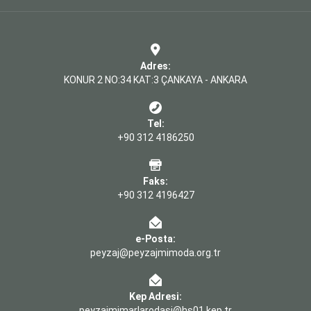
Adres:
KONUR 2 NO:34 KAT:3 ÇANKAYA - ANKARA
Tel:
+90 312 4186250
Faks:
+90 312 4196427
e-Posta:
peyzaj@peyzajmimoda.org.tr
Kep Adresi:
peyzajmimarlarodasi@hs01.kep.tr