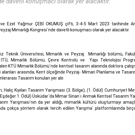
e davetli konuşmacı olarak yer alacaktır.
 ve Ezel Yağmur ÇEBİ OKUMUŞ çifti, 3-4-5 Mart 2023 tarihinde A
 Peyzaj Mimarlığı Kongresi`nde davetli konuşmacı olarak yer alacaktır.
niz Teknik Üniversitesi, Mimarlık ve Peyzaj Mimarlığı bölümü, Fakül
i, İTÜ, Mimarlık Bölümü, Çevre Kontrolü ve Yapı Teknolojisi Prog
halen KTÜ Mimarlık Bölümü`nde kentsel tasarım alanında doktora çalış
alanları arasında; Kent ölçeğinde Peyzaj- Mimari Planlama ve Tasarım
nlerarası Tasarım konuları yer alır.
n, Haliç Kıyıları Tasarım Yarışması (3. Bölge), (1. Ödül) Cumhuriyet M
(Eşdeğer 1. Ödül) Üsküdar`da Mimar Sinan`ı Anmak Kentsel Tasarım Ya
arım Yarışması`nın da yer aldığı, mimarlık kültürü oluşturmayı amaç
ında çokça yöntem olarak tercih edilen Yarışma` platformlarında birç