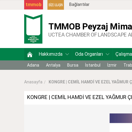
tmmob
Bağlantılar
TMMOB
Peyzaj Mimar
UCTEA CHAMBER OF LANDSCAPE 
Hakkımızda
Oda Organları
Çalışma
Adana
Antalya
Bursa
İstanbul
İzmir
Tra
KONGRE | CEMİL HAMDİ VE EZEL YAĞMUR ÇE
Anasayfa
KONGRE | CEMİL HAMDİ VE EZEL YAĞMUR Ç