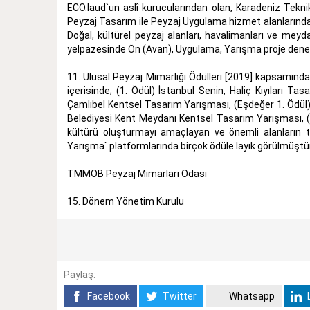
ECO.laud`un aslî kurucularından olan, Karadeniz Tekn
Peyzaj Tasarım ile Peyzaj Uygulama hizmet alanlarında 
Doğal, kültürel peyzaj alanları, havalimanları ve meyda
yelpazesinde Ön (Avan), Uygulama, Yarışma proje deney
11. Ulusal Peyzaj Mimarlığı Ödülleri [2019] kapsamın
içerisinde; (1. Ödül) İstanbul Senin, Haliç Kıyıları 
Çamlıbel Kentsel Tasarım Yarışması, (Eşdeğer 1. Ödül
Belediyesi Kent Meydanı Kentsel Tasarım Yarışması, (1
kültürü oluşturmayı amaçlayan ve önemli alanların t
Yarışma` platformlarında birçok ödüle layık görülmüştür
TMMOB Peyzaj Mimarları Odası
15. Dönem Yönetim Kurulu
Paylaş:
Facebook
Twitter
Whatsapp
L