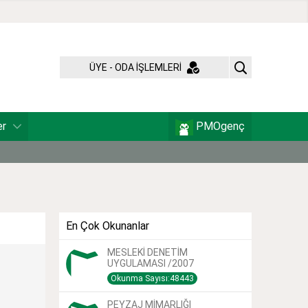
ÜYE - ODA İŞLEMLERİ
er
PMOgenç
En Çok Okunanlar
MESLEKİ DENETİM
UYGULAMASI /2007
Okunma Sayısı:48443
PEYZAJ MİMARLIĞI