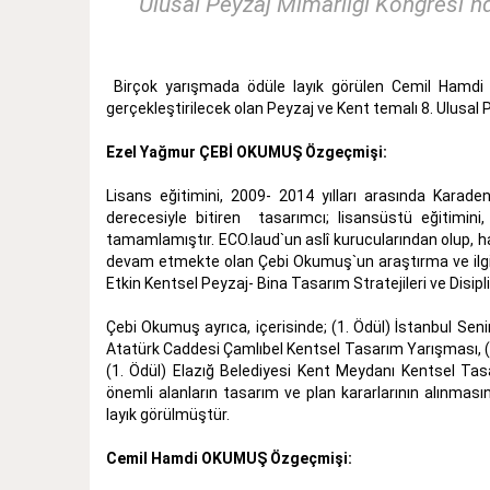
Ulusal Peyzaj Mimarlığı Kongresi`nd
Birçok yarışmada ödüle layık görülen Cemil Hamdi
gerçekleştirilecek olan Peyzaj ve Kent temalı 8. Ulusal
Ezel Yağmur ÇEBİ OKUMUŞ Özgeçmişi:
Lisans eğitimini, 2009- 2014 yılları arasında Karade
derecesiyle bitiren tasarımcı; lisansüstü eğitimin
tamamlamıştır. ECO.laud`un aslî kurucularından olup, 
devam etmekte olan Çebi Okumuş`un araştırma ve ilgi 
Etkin Kentsel Peyzaj- Bina Tasarım Stratejileri ve Disipli
Çebi Okumuş ayrıca, içerisinde; (1. Ödül) İstanbul Seni
Atatürk Caddesi Çamlıbel Kentsel Tasarım Yarışması, 
(1. Ödül) Elazığ Belediyesi Kent Meydanı Kentsel Tas
önemli alanların tasarım ve plan kararlarının alınmas
layık görülmüştür.
Cemil Hamdi OKUMUŞ Özgeçmişi: