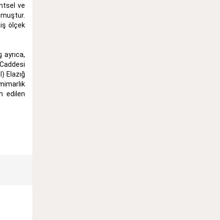
ntsel ve
nmuştur.
niş ölçek
 ayrıca,
 Caddesi
) Elazığ
mimarlık
h edilen