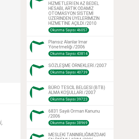
HİZMETLERİ EN AZ BEDEL
HESABI, ARTIK ODAMIZ
OTOMASYON SİSTEMİ
ÜZERİNDEN ÜYELERİMİZİN
HİZMETİNE AÇILDI /2010
Okunma Sayısı:46057
Plansız Alanlar Imar
Yönetmeliği /2006
Okunma Sayısı:43814
SÖZLEŞME ÖRNEKLERİ /2007
Okunma Sayısı:40739
BÜRO TESCİL BELGESİ (BTB)
ALMA KOŞULLARI /2007
Okunma Sayısı:39723
6831 Sayılı Orman Kanunu
/2006
,
Okunma Sayısı:38969
MESLEKİ TANINIRLIĞIMIZDAKİ