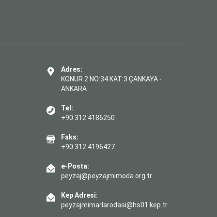
Adres:
KONUR 2 NO:34 KAT:3 ÇANKAYA -
ANKARA
Tel:
+90 312 4186250
Faks:
+90 312 4196427
e-Posta:
peyzaj@peyzajmimoda.org.tr
Kep Adresi:
peyzajmimarlarodasi@hs01.kep.tr