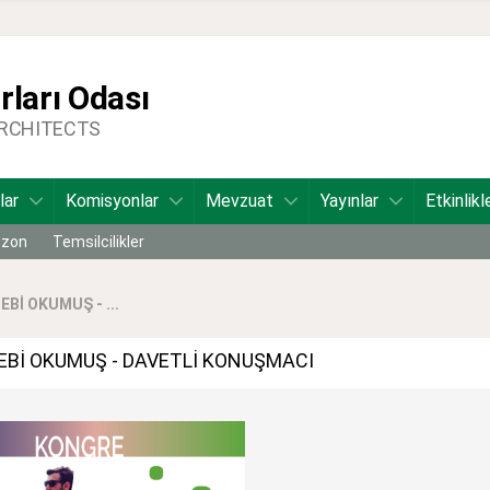
ları Odası
ARCHITECTS
lar
Komisyonlar
Mevzuat
Yayınlar
Etkinlikl
bzon
Temsilcilikler
Bİ OKUMUŞ - ...
EBİ OKUMUŞ - DAVETLİ KONUŞMACI