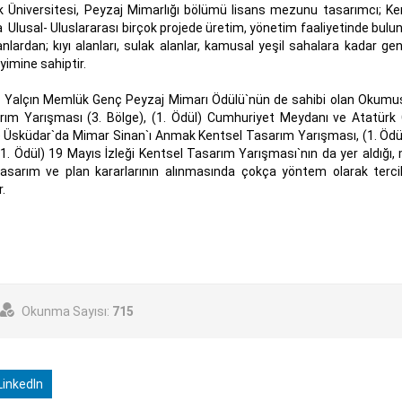
ik Üniversitesi, Peyzaj Mimarlığı bölümü lisans mezunu tasarımcı; Ke
Ulusal- Uluslararası birçok projede üretim, yönetim faaliyetinde bulu
nlardan; kıyı alanları, sulak alanlar, kamusal yeşil sahalara kadar ge
imine sahiptir.
da Yalçın Memlük Genç Peyzaj Mimarı Ödülü`nün de sahibi olan Okumuş
Tasarım Yarışması (3. Bölge), (1. Ödül) Cumhuriyet Meydanı ve Atatürk
) Üsküdar`da Mimar Sinan`ı Anmak Kentsel Tasarım Yarışması, (1. Ödül
. Ödül) 19 Mayıs İzleği Kentsel Tasarım Yarışması`nın da yer aldığı, 
asarım ve plan kararlarının alınmasında çokça yöntem olarak terci
.
Okunma Sayısı:
715
inkedIn