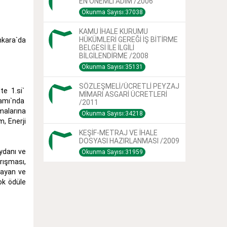
EN ÖNEMLİ ADIM /2006
Okunma Sayısı:37038
KAMU İHALE KURUMU
HÜKÜMLERİ GEREĞİ İŞ BİTİRME
nkara`da
BELGESİ İLE İLGİLİ
BİLGİLENDİRME /2008
Okunma Sayısı:35131
SÖZLEŞMELİ/ÜCRETLİ PEYZAJ
te 1.si`
MİMARI ASGARİ ÜCRETLERİ
ramı`nda
/2011
malarına
Okunma Sayısı:34218
, Enerji
KEŞİF-METRAJ VE İHALE
DOSYASI HAZIRLANMASI /2009
eydanı ve
Okunma Sayısı:31959
rışması,
layan ve
ok ödüle