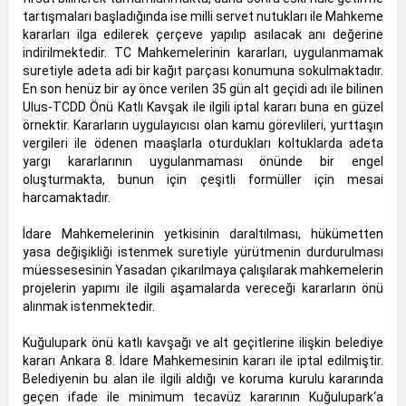
tartışmaları başladığında ise milli servet nutukları ile Mahkeme
kararları ilga edilerek çerçeve yapılıp asılacak anı değerine
indirilmektedir. TC Mahkemelerinin kararları, uygulanmamak
suretiyle adeta adi bir kağıt parçası konumuna sokulmaktadır.
En son henüz bir ay önce verilen 35 gün alt geçidi adı ile bilinen
Ulus-TCDD Önü Katlı Kavşak ile ilgili iptal kararı buna en güzel
örnektir. Kararların uygulayıcısı olan kamu görevlileri, yurttaşın
vergileri ile ödenen maaşlarla oturdukları koltuklarda adeta
yargı kararlarının uygulanmaması önünde bir engel
oluşturmakta, bunun için çeşitli formüller için mesai
harcamaktadır.
İdare Mahkemelerinin yetkisinin daraltılması, hükümetten
yasa değişikliği istenmek suretiyle yürütmenin durdurulması
müessesesinin Yasadan çıkarılmaya çalışılarak mahkemelerin
projelerin yapımı ile ilgili aşamalarda vereceği kararların önü
alınmak istenmektedir.
Kuğulupark önü katlı kavşağı ve alt geçitlerine ilişkin belediye
kararı Ankara 8. İdare Mahkemesinin kararı ile iptal edilmiştir.
Belediyenin bu alan ile ilgili aldığı ve koruma kurulu kararında
geçen ifade ile minimum tecavüz kararının Kuğulupark‘a