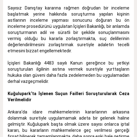
Sayısız Danıştay kararına rağmen doğrudan bir inceleme
başlatmak yerine hakkında soruşturma yapılan kişinin
astlarının inceleme yapması sonucunu doğuran bu ön
inceleme prosedürünü uygulatan İçişleri Bakanlığı, bir anlamda
soruşturmanın adil ve süratli bir şekilde sonuçlanmasını
vermiş olduğu bu kararla zorlaştırmakta, suç delillerinin
değerlendirilmesini zorlaştırmak suretiyle adaletin tecelli
etmesini bizzat engellemektedir.
İçişleri Bakanlığı 4483 sayılı Kanun gereğince bu yetkiyi
soruşturulan ilgilinin astına vermek suretiyle yurttaşların
hukuka olan güveni daha fazla zedelemeden bu uygulamadan
derhal vazgeçmelidir.
Kuğulupark‘ta İşlenen Suçun Failleri Soruşturularak Ceza
Verilmelidir
Ankara‘da idare mahkemelerinin kararlarının arkasına
dolanmak suretiyle uygulamamak adeta bir gelenek haline
gelmiştir. Kuğulupark başta olmak üzere sayısı onlarca iptal
kararı, bu kararların mahkemelerce geç verilmesi gerçeği
fırsat bilinerek tamamlanmakta, daha sonra eski hale getirme