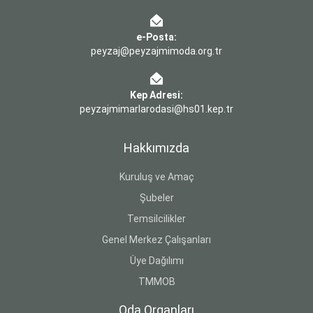
e-Posta:
peyzaj@peyzajmimoda.org.tr
Kep Adresi:
peyzajmimarlarodasi@hs01.kep.tr
Hakkımızda
Kuruluş ve Amaç
Şubeler
Temsilcilikler
Genel Merkez Çalışanları
Üye Dağılımı
TMMOB
Oda Organları