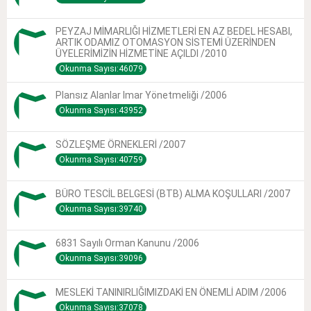
PEYZAJ MİMARLIĞI HİZMETLERİ EN AZ BEDEL HESABI,
ARTIK ODAMIZ OTOMASYON SİSTEMİ ÜZERİNDEN
ÜYELERİMİZİN HİZMETİNE AÇILDI /2010
Okunma Sayısı:46079
Plansız Alanlar Imar Yönetmeliği /2006
Okunma Sayısı:43952
SÖZLEŞME ÖRNEKLERİ /2007
Okunma Sayısı:40759
BÜRO TESCİL BELGESİ (BTB) ALMA KOŞULLARI /2007
Okunma Sayısı:39740
6831 Sayılı Orman Kanunu /2006
Okunma Sayısı:39096
MESLEKİ TANINIRLIĞIMIZDAKİ EN ÖNEMLİ ADIM /2006
Okunma Sayısı:37078