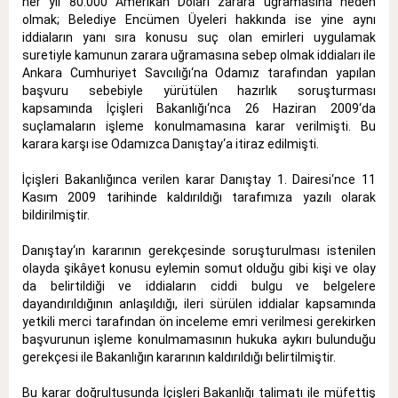
her yıl 80.000 Amerikan Doları zarara uğramasına neden
olmak; Belediye Encümen Üyeleri hakkında ise yine aynı
iddiaların yanı sıra konusu suç olan emirleri uygulamak
suretiyle kamunun zarara uğramasına sebep olmak iddiaları ile
Ankara Cumhuriyet Savcılığı‘na Odamız tarafından yapılan
başvuru sebebiyle yürütülen hazırlık soruşturması
kapsamında İçişleri Bakanlığı‘nca 26 Haziran 2009‘da
suçlamaların işleme konulmamasına karar verilmişti. Bu
karara karşı ise Odamızca Danıştay‘a itiraz edilmişti.
İçişleri Bakanlığınca verilen karar Danıştay 1. Dairesi‘nce 11
Kasım 2009 tarihinde kaldırıldığı tarafımıza yazılı olarak
bildirilmiştir.
Danıştay‘ın kararının gerekçesinde soruşturulması istenilen
olayda şikâyet konusu eylemin somut olduğu gibi kişi ve olay
da belirtildiği ve iddiaların ciddi bulgu ve belgelere
dayandırıldığının anlaşıldığı, ileri sürülen iddialar kapsamında
yetkili merci tarafından ön inceleme emri verilmesi gerekirken
başvurunun işleme konulmamasının hukuka aykırı bulunduğu
gerekçesi ile Bakanlığın kararının kaldırıldığı belirtilmiştir.
Bu karar doğrultusunda İçişleri Bakanlığı talimatı ile müfettiş