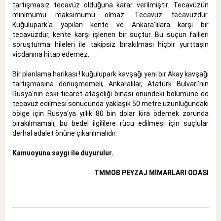
tartışmasız tecavüz olduğuna karar verilmiştir. Tecavüzün
minimumu maksimumu olmaz. Tecavüz tecavüzdür.
Kuğulupark‘a yapılan kente ve Ankara‘lılara karşı bir
tecavüzdür, kente karşı işlenen bir suçtur. Bu suçun failleri
soruşturma hileleri ile takipsiz bırakılması hiçbir yurttaşın
vicdanına hitap edemez.
Bir planlama harikası ! kuğulupark kavşağı yeni bir Akay kavşağı
tartışmasına dönüşmemeli; Ankaralılar, Atatürk Bulvarı‘nın
Rusya‘nın eski ticaret ataşeliği binası önündeki bölümüne de
tecavüz edilmesi sonucunda yaklaşık 50 metre uzunluğundaki
bölge için Rusya‘ya yıllık 80 bin dolar kira ödemek zorunda
bırakılmamalı, bu bedel ilgililere rücu edilmesi için suçlular
derhal adalet önüne çıkarılmalıdır.
Kamuoyuna saygı ile duyurulur.
TMMOB PEYZAJ MİMARLARI ODASI