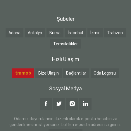
Şubeler
Adana
Antalya
Bursa
İstanbul
İzmir
Trabzon
Temsilcilikler
Hızlı Ulaşım
tmmob
Bize Ulaşın
Bağlantılar
Oda Logosu
Sosyal Medya
Odamız duyurularının düzenli olarak e-posta hesabınıza
gönderilmesini istiyorsanız; Lütfen e-posta adresinizi giriniz.