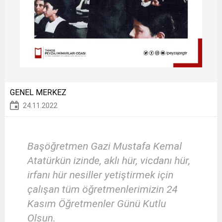
GENEL MERKEZ
24.11.2022
Başöğretmen Gazi Mustafa Kemal
Atatürkün izinde, aklı hür, vicdanı hür,
irfanı hür nesiller yetiştirmek için
çalışan tüm öğretmenlerimizin 24
Kasım Öğretmenler Günü Kutlu
Olsun.