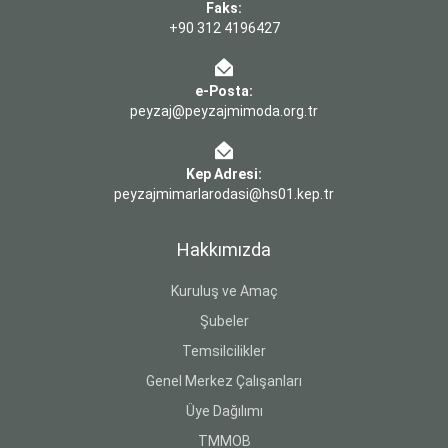
Faks:
+90 312 4196427
e-Posta:
peyzaj@peyzajmimoda.org.tr
Kep Adresi:
peyzajmimarlarodasi@hs01.kep.tr
Hakkımızda
Kuruluş ve Amaç
Şubeler
Temsilcilikler
Genel Merkez Çalışanları
Üye Dağılımı
TMMOB