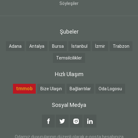
Söyleşiler
Şubeler
Adana
Antalya
Bursa
İstanbul
İzmir
Trabzon
Temsilcilikler
Hızlı Ulaşım
tmmob
Bize Ulaşın
Bağlantılar
Oda Logosu
Sosyal Medya
Odamız duyurularının düzenli olarak e-posta hesabınıza