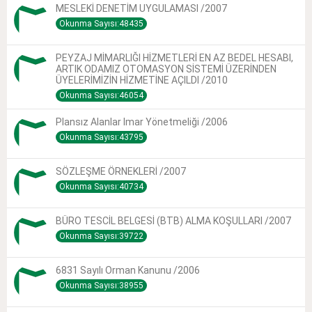
MESLEKİ DENETİM UYGULAMASI /2007
Okunma Sayısı:48435
PEYZAJ MİMARLIĞI HİZMETLERİ EN AZ BEDEL HESABI,
ARTIK ODAMIZ OTOMASYON SİSTEMİ ÜZERİNDEN
ÜYELERİMİZİN HİZMETİNE AÇILDI /2010
Okunma Sayısı:46054
Plansız Alanlar Imar Yönetmeliği /2006
Okunma Sayısı:43795
SÖZLEŞME ÖRNEKLERİ /2007
Okunma Sayısı:40734
BÜRO TESCİL BELGESİ (BTB) ALMA KOŞULLARI /2007
Okunma Sayısı:39722
6831 Sayılı Orman Kanunu /2006
Okunma Sayısı:38955