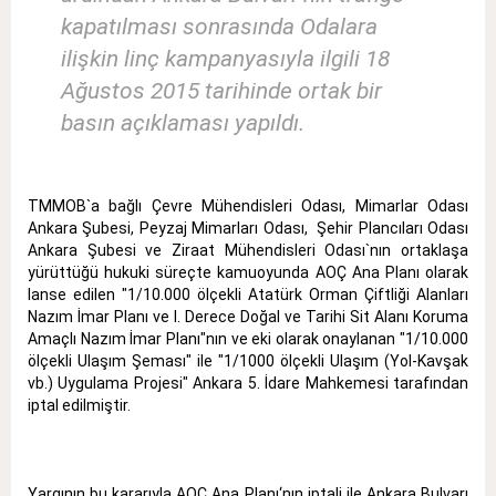
kapatılması sonrasında Odalara
ilişkin linç kampanyasıyla ilgili 18
Ağustos 2015 tarihinde ortak bir
basın açıklaması yapıldı.
TMMOB`a bağlı Çevre Mühendisleri Odası, Mimarlar Odası
Ankara Şubesi, Peyzaj Mimarları Odası, Şehir Plancıları Odası
Ankara Şubesi ve Ziraat Mühendisleri Odası`nın ortaklaşa
yürüttüğü hukuki süreçte kamuoyunda AOÇ Ana Planı olarak
lanse edilen "1/10.000 ölçekli Atatürk Orman Çiftliği Alanları
Nazım İmar Planı ve I. Derece Doğal ve Tarihi Sit Alanı Koruma
Amaçlı Nazım İmar Planı"nın ve eki olarak onaylanan "1/10.000
ölçekli Ulaşım Şeması" ile "1/1000 ölçekli Ulaşım (Yol-Kavşak
vb.) Uygulama Projesi" Ankara 5. İdare Mahkemesi tarafından
iptal edilmiştir.
Yargının bu kararıyla AOÇ Ana Planı‘nın iptali ile Ankara Bulvarı