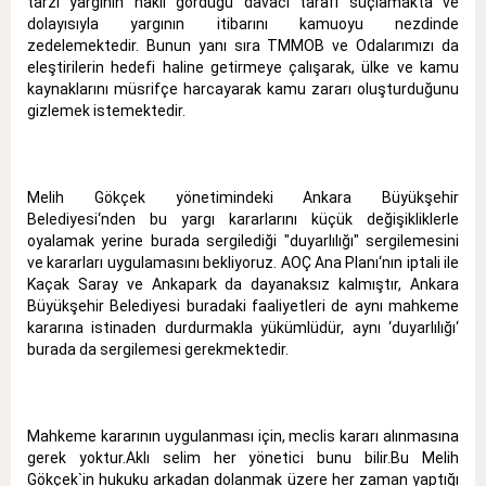
tarzı yargının haklı gördüğü davacı tarafı suçlamakta ve
dolayısıyla yargının itibarını kamuoyu nezdinde
zedelemektedir. Bunun yanı sıra TMMOB ve Odalarımızı da
eleştirilerin hedefi haline getirmeye çalışarak, ülke ve kamu
kaynaklarını müsrifçe harcayarak kamu zararı oluşturduğunu
gizlemek istemektedir.
Melih Gökçek yönetimindeki Ankara Büyükşehir
Belediyesi‘nden bu yargı kararlarını küçük değişikliklerle
oyalamak yerine burada sergilediği "duyarlılığı" sergilemesini
ve kararları uygulamasını bekliyoruz. AOÇ Ana Planı‘nın iptali ile
Kaçak Saray ve Ankapark da dayanaksız kalmıştır, Ankara
Büyükşehir Belediyesi buradaki faaliyetleri de aynı mahkeme
kararına istinaden durdurmakla yükümlüdür, aynı ‘duyarlılığı‘
burada da sergilemesi gerekmektedir.
Mahkeme kararının uygulanması için, meclis kararı alınmasına
gerek yoktur.Aklı selim her yönetici bunu bilir.Bu Melih
Gökçek`in hukuku arkadan dolanmak üzere her zaman yaptığı