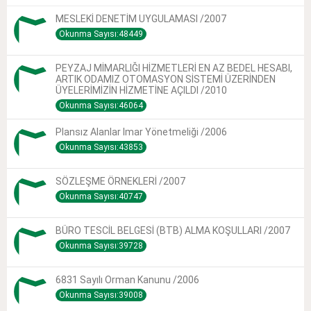
MESLEKİ DENETİM UYGULAMASI /2007
Okunma Sayısı:48449
PEYZAJ MİMARLIĞI HİZMETLERİ EN AZ BEDEL HESABI,
ARTIK ODAMIZ OTOMASYON SİSTEMİ ÜZERİNDEN
ÜYELERİMİZİN HİZMETİNE AÇILDI /2010
Okunma Sayısı:46064
Plansız Alanlar Imar Yönetmeliği /2006
Okunma Sayısı:43853
SÖZLEŞME ÖRNEKLERİ /2007
Okunma Sayısı:40747
BÜRO TESCİL BELGESİ (BTB) ALMA KOŞULLARI /2007
Okunma Sayısı:39728
6831 Sayılı Orman Kanunu /2006
Okunma Sayısı:39008