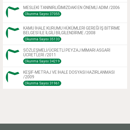
MESLEKİ TANINIRLIĞIMIZDAKİ EN ÖNEMLİ ADIM /2006
Okunma Sayısı:37055
KAMU İHALE KURUMU HÜKÜMLERİ GEREĞİ İŞ BİTİRME
BELGESİ İLE İLGİLİ BİLGİLENDİRME /2008
Okunma Sayısı:35133
SÖZLEŞMELİ/ÜCRETLİ PEYZAJ MİMARI ASGARİ
ÜCRETLERİ /2011
Okunma Sayısı:34219
KEŞİF-METRAJ VE İHALE DOSYASI HAZIRLANMASI
/2009
Okunma Sayısı:31961