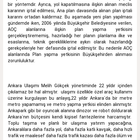
bir yöntemdir. Ayrıca, yol kapatılmasına ilişkin alınan meclis
kararının iptal edilmesi, Ana plan davasında alınan plan iptali
kararını ortadan kaldırmaz. Bu aşamada yeni plan yapılması
gündemde iken, 2006 yılında Büyükşehir Belediyesine verilen,
AOÇ alanlarına ilişkin plan yapma yetkisini
gerçekleştirememiş, hazırladığı her planın planlama ilke ve
esaslarına, teknik gerekliliklerine aykırı olarak hazırlandığı
gerekçeleriyle her defasında iptal edilmiştir. Bu nedenle AOÇ
alanlarında Plan yapma yetkisinin Büyükşehirden alınması
zorunluluktur.
Ankara Ulaşımı Melih Gökçek yönetiminde 22 yıldır içinden
çıkılamaz bir hal almıştır. ulaşımı özellikle özel araç kullanımı
üzerine kurgulayan bu anlayış,22 yıldır Ankara`da bir metre
metro yapamamış ve metro yapma yetkisi elinden alınmıştır.
Ankapark gibi bir oyuncak alanına dinozor ve robot doldurarak
Ankara`nın bütçesini kendi kişisel fantezilerine harcamıştır.
Toplu taşıma ve planlı bir ulaşıma yatırım yapacağına,
Ankaralılara daha fazla yol, daha fazla katlı kavşak, daha hızlı
trafik ve maalesef daha fazla trafik kazası daha fazla ölüm ve