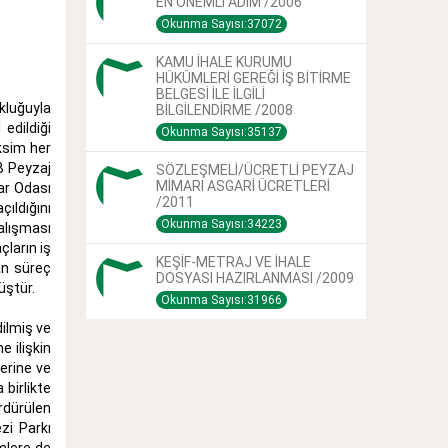
EN ÖNEMLİ ADIM /2006
Okunma Sayısı:37072
KAMU İHALE KURUMU
HÜKÜMLERİ GEREĞİ İŞ BİTİRME
BELGESİ İLE İLGİLİ
kluğuyla
BİLGİLENDİRME /2008
 edildiği
Okunma Sayısı:35137
ksim her
B Peyzaj
SÖZLEŞMELİ/ÜCRETLİ PEYZAJ
MİMARI ASGARİ ÜCRETLERİ
ar Odası
/2011
ıldığını
Okunma Sayısı:34223
alışması
çların iş
KEŞİF-METRAJ VE İHALE
an süreç
DOSYASI HAZIRLANMASI /2009
üştür.
Okunma Sayısı:31966
dilmiş ve
e ilişkin
lerine ve
birlikte
ürdürülen
zi Parkı
mlere de