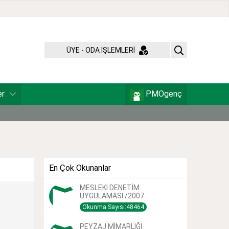
ÜYE - ODA İŞLEMLERİ
er
PMOgenç
En Çok Okunanlar
MESLEKİ DENETİM
UYGULAMASI /2007
Okunma Sayısı:48464
PEYZAJ MİMARLIĞI