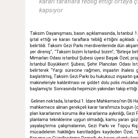
kararı taraflara tebliğ ettiği ortaya ç
kapsıyor
Taksim Dayanışması, basın açıklamasında, İstanbul 1.
iptal ettiği ve kararı taraflara tebliğ ettiğini açıkladı.
belirtildi. Taksim Gezi Parkı merdivenlerinde dün akşa
yer direniş", "Taksim bizim İstanbul bizim", "Birleşe 
Mimarları Odası istanbul Şubesi üyesi Başak Özel, pr
İstanbul Büyükkent Şubesi, Şehir Plancıları Odası İs
belirterek "Yargı sürecine rağmen, inşaatın ihalesi 
başlatılmış, Taksim Gezi Parkı bu hukuksuz inşaatın şan
makineleriyle kaldırılması ve şiddet dolu polis müda
başlamıştır. Sonrasında hepimizin yakından takip ettiğ
Gelinen noktada, İstanbul 1. İdare Mahkemesi‘nin 06 Hazi
mahkemece alınan gerekçeli karar tarafımıza bugün (dün)
plan kararlarının koruma ilke kararlarına aykırılığı, Gezi 
planlama tekniklerine uygun olmadığı, kamu yararı göze
yayalaştırma çalışmalarının, Gezi Parkı ve Topçu Kışlas
mücadelenin haklılığını kanıtladığını kaydeden Özel,
Koruma ve Güzelleştirme Derneği de kararı olumlu karşı