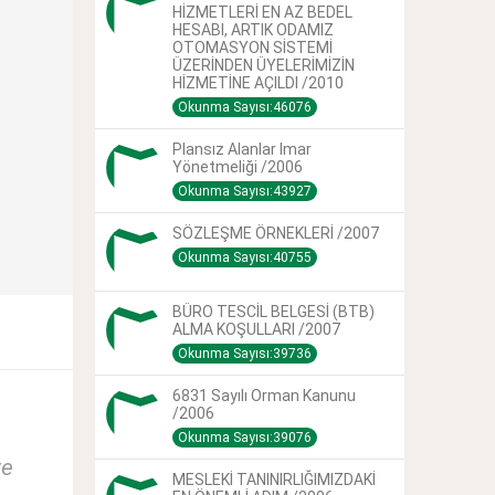
HİZMETLERİ EN AZ BEDEL
HESABI, ARTIK ODAMIZ
OTOMASYON SİSTEMİ
ÜZERİNDEN ÜYELERİMİZİN
HİZMETİNE AÇILDI /2010
Okunma Sayısı:46076
Plansız Alanlar Imar
Yönetmeliği /2006
Okunma Sayısı:43927
SÖZLEŞME ÖRNEKLERİ /2007
Okunma Sayısı:40755
BÜRO TESCİL BELGESİ (BTB)
ALMA KOŞULLARI /2007
Okunma Sayısı:39736
6831 Sayılı Orman Kanunu
/2006
Okunma Sayısı:39076
ve
MESLEKİ TANINIRLIĞIMIZDAKİ