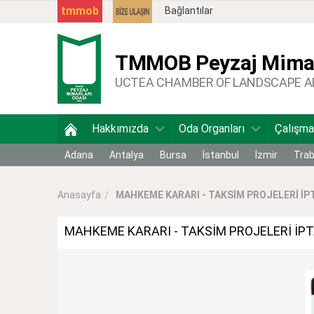
tmmob
Bağlantılar
TMMOB
Peyzaj Mimar
UCTEA CHAMBER OF LANDSCAPE 
Hakkımızda
Oda Organları
Çalışma
Adana
Antalya
Bursa
İstanbul
İzmir
Tra
MAHKEME KARARI - TAKSİM PROJELERİ İPT
Anasayfa
MAHKEME KARARI - TAKSİM PROJELERİ İP