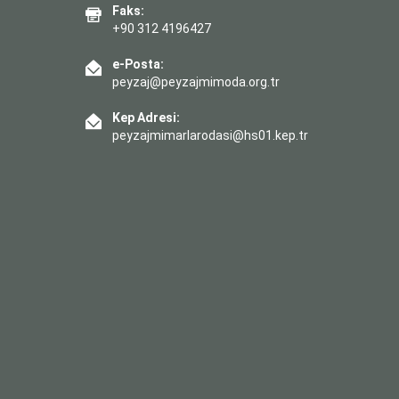
Faks:
+90 312 4196427
e-Posta:
peyzaj@peyzajmimoda.org.tr
Kep Adresi:
peyzajmimarlarodasi@hs01.kep.tr