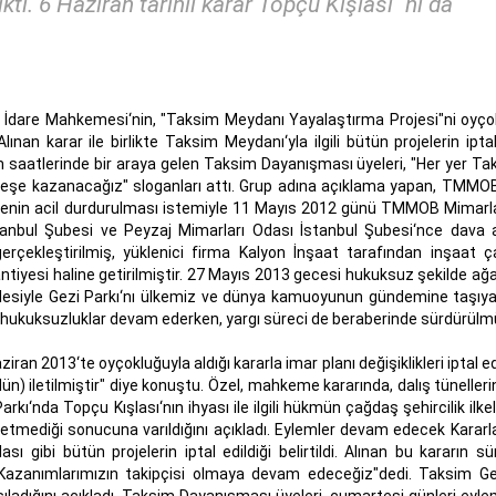
ıktı. 6 Haziran tarihli karar Topçu Kışlası `nı da
 İdare Mahkemesi‘nin, "Taksim Meydanı Yayalaştırma Projesi"ni oyço
 Alınan karar ile birlikte Taksim Meydanı‘yla ilgili bütün projelerin iptal
m saatlerinde bir araya gelen Taksim Dayanışması üyeleri, "Her yer Ta
birleşe kazanacağız" sloganları attı. Grup adına açıklama yapan, TMMO
ojenin acil durdurulması istemiyle 11 Mayıs 2012 günü TMMOB Mimarl
tanbul Şubesi ve Peyzaj Mimarları Odası İstanbul Şubesi‘nce dava aç
gerçekleştirilmiş, yüklenici firma Kalyon İnşaat tarafından inşaat ç
tiyesi haline getirilmiştir. 27 Mayıs 2013 gecesi hukuksuz şekilde ağa
halesiyle Gezi Parkı‘nı ülkemiz ve dünya kamuoyunun gündemine taşıy
i hukuksuzluklar devam ederken, yargı süreci de beraberinde sürdürülm
ran 2013‘te oyçokluğuyla aldığı kararla imar planı değişiklikleri iptal e
 iletilmiştir" diye konuştu. Özel, mahkeme kararında, dalış tünellerin
Parkı‘nda Topçu Kışlası‘nın ihyası ile ilgili hükmün çağdaş şehircilik ilke
tmediği sonucuna varıldığını açıkladı. Eylemler devam edecek Kararla 
ı gibi bütün projelerin iptal edildiği belirtildi. Alınan bu kararın s
 "Kazanımlarımızın takipçisi olmaya devam edeceğiz"dedi. Taksim Ge
ladığını açıkladı. Taksim Dayanışması üyeleri, cumartesi günleri eyle