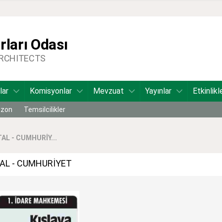
ları Odası
ARCHITECTS
lar
Komisyonlar
Mevzuat
Yayınlar
Etkinlikl
bzon
Temsilcilikler
AL - CUMHURİY...
TAL - CUMHURİYET