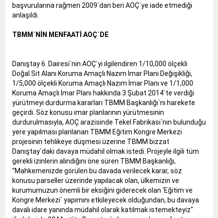
başvurularına rağmen 2009`dan beri AOÇ`ye iade etmediği
anlaşıldı.
TBMM`NİN MENFAATİ AOÇ`DE
Danıştay 6. Dairesi`nin AOÇ`yi ilgilendiren 1/10,000 ölçekli
Doğal Sit Alanı Koruma Amaçlı Nazım İmar Planı Değişikliği,
1/5,000 ölçekli Koruma Amaçlı Nazım İmar Planı ve 1/1,000
Koruma Amaçlı İmar Planı hakkında 3 Şubat 2014`te verdiği
yürütmeyi durdurma kararları TBMM Başkanlığı`nı harekete
geçirdi. Söz konusu imar planlarının yürütmesinin
durdurulmasıyla, AOÇ arazisinde Tekel Fabrikası`nın bulunduğu
yere yapılması planlanan TBMM Eğitim Kongre Merkezi
projesinin tehlikeye düşmesi üzerine TBMM bizzat
Danıştay`daki davaya müdahil olmak istedi. Projeyle ilgili tüm
gerekli izinlerin alındığını öne süren TBMM Başkanlığı,
"Mahkemenizde görülen bu davada verilecek karar, söz
konusu parseller üzerinde yapılacak olan, ülkemizin ve
kurumumuzun önemli bir eksiğini giderecek olan ‘Eğitim ve
Kongre Merkezi` yapımını etkileyecek olduğundan, bu davaya
davalı idare yanında müdahil olarak katılmak istemekteyiz"