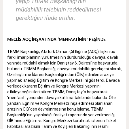
yapıp TBMM Başkanlığı’nın
müdahillik talebinin reddedilmesi
gerektiğini ifade ettiler.
MECLİS AOÇ İNŞAATINDA ‘MENFAATİNİN` PEŞİNDE
TBMM Başkanlığı, Atatürk Orman Çiftliği`ne (AOÇ) ilişkin üç
farklı imar planının yürütmesinin durdurulduğu davaya, davalı
yanında müdahil olmak için Danıştay 6. Dairesi`ne başvuruda
bulundu. TBMM Başkanlığı, davaya müdahillik gerekçesi olarak,
Özelleştirme İdaresi Başkanlığı`ndan (ÖİB) edinilen araziye
yapmak istediği Eğitim ve Kongre Merkezi`ni gösterdi. Davada
verilecek kararın Eğitim ve Kongre Merkezi yapımını
etkileyeceğini ileri süren TBMM, Danıştay`a başvurarak
‘menfaat` yönünden davaya katılma talebinde bulundu. Öte
yandan, Eğitim ve Kongre Merkezi inşa edilmesi planlanan
arazinin ÖİB`den devralınmasına konu işleme, TBMM
Başkanlığı`nın yayınladığı faaliyet raporunda yer verilmediği;
ÖİB`ninse Eğitim ve Kongre Merkezi kurulmak istenen Tekel
Fabrikası arazisini Tarım ve Köyişleri Bakanlığı`nın resmi