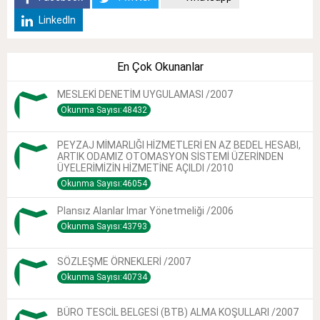
LinkedIn
En Çok Okunanlar
MESLEKİ DENETİM UYGULAMASI /2007
Okunma Sayısı:48432
PEYZAJ MİMARLIĞI HİZMETLERİ EN AZ BEDEL HESABI,
ARTIK ODAMIZ OTOMASYON SİSTEMİ ÜZERİNDEN
ÜYELERİMİZİN HİZMETİNE AÇILDI /2010
Okunma Sayısı:46054
Plansız Alanlar Imar Yönetmeliği /2006
Okunma Sayısı:43793
SÖZLEŞME ÖRNEKLERİ /2007
Okunma Sayısı:40734
BÜRO TESCİL BELGESİ (BTB) ALMA KOŞULLARI /2007