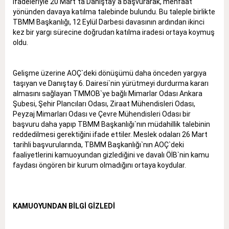
ifadeleriyle 20 Mart`ta Danıştay`a başvurarak, menfaat
yönünden davaya katılma talebinde bulundu. Bu taleple birlikte
TBMM Başkanlığı, 12 Eylül Darbesi davasının ardından ikinci
kez bir yargı sürecine doğrudan katılma iradesi ortaya koymuş
oldu.
Gelişme üzerine AOÇ`deki dönüşümü daha önceden yargıya
taşıyan ve Danıştay 6. Dairesi`nin yürütmeyi durdurma kararı
almasını sağlayan TMMOB`ye bağlı Mimarlar Odası Ankara
Şubesi, Şehir Plancıları Odası, Ziraat Mühendisleri Odası,
Peyzaj Mimarları Odası ve Çevre Mühendisleri Odası bir
başvuru daha yapıp TBMM Başkanlığı`nın müdahillik talebinin
reddedilmesi gerektiğini ifade ettiler. Meslek odaları 26 Mart
tarihli başvurularında, TBMM Başkanlığı`nın AOÇ`deki
faaliyetlerini kamuoyundan gizlediğini ve davalı ÖİB`nin kamu
faydası öngören bir kurum olmadığını ortaya koydular.
KAMUOYUNDAN BİLGİ GİZLEDİ