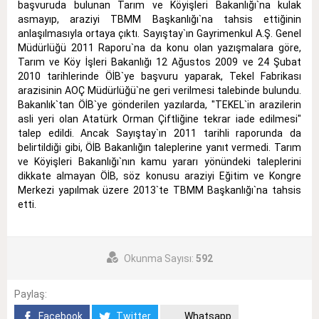
başvuruda bulunan Tarım ve Köyişleri Bakanlığı`na kulak
asmayıp, araziyi TBMM Başkanlığı`na tahsis ettiğinin
anlaşılmasıyla ortaya çıktı. Sayıştay`ın Gayrimenkul A.Ş. Genel
Müdürlüğü 2011 Raporu`na da konu olan yazışmalara göre,
Tarım ve Köy İşleri Bakanlığı 12 Ağustos 2009 ve 24 Şubat
2010 tarihlerinde ÖİB`ye başvuru yaparak, Tekel Fabrikası
arazisinin AOÇ Müdürlüğü`ne geri verilmesi talebinde bulundu.
Bakanlık`tan ÖİB`ye gönderilen yazılarda, "TEKEL`in arazilerin
asli yeri olan Atatürk Orman Çiftliğine tekrar iade edilmesi"
talep edildi. Ancak Sayıştay`ın 2011 tarihli raporunda da
belirtildiği gibi, ÖİB Bakanlığın taleplerine yanıt vermedi. Tarım
ve Köyişleri Bakanlığı`nın kamu yararı yönündeki taleplerini
dikkate almayan ÖİB, söz konusu araziyi Eğitim ve Kongre
Merkezi yapılmak üzere 2013`te TBMM Başkanlığı`na tahsis
etti.
Okunma Sayısı:
592
Paylaş:
Facebook
Twitter
Whatsapp