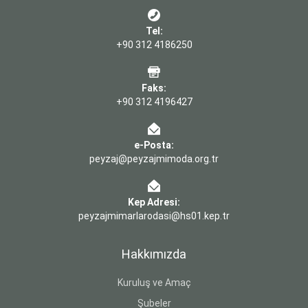
Tel:
+90 312 4186250
Faks:
+90 312 4196427
e-Posta:
peyzaj@peyzajmimoda.org.tr
Kep Adresi:
peyzajmimarlarodasi@hs01.kep.tr
Hakkımızda
Kuruluş ve Amaç
Şubeler