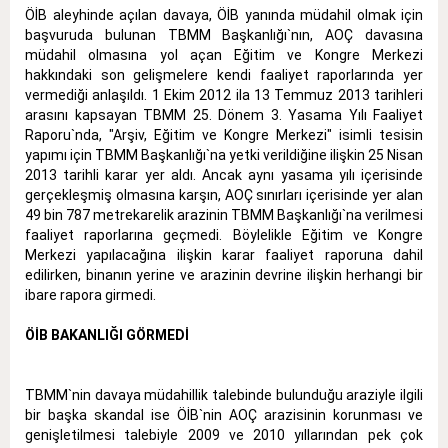
ÖİB aleyhinde açılan davaya, ÖİB yanında müdahil olmak için
başvuruda bulunan TBMM Başkanlığı`nın, AOÇ davasına
müdahil olmasına yol açan Eğitim ve Kongre Merkezi
hakkındaki son gelişmelere kendi faaliyet raporlarında yer
vermediği anlaşıldı. 1 Ekim 2012 ila 13 Temmuz 2013 tarihleri
arasını kapsayan TBMM 25. Dönem 3. Yasama Yılı Faaliyet
Raporu`nda, "Arşiv, Eğitim ve Kongre Merkezi" isimli tesisin
yapımı için TBMM Başkanlığı`na yetki verildiğine ilişkin 25 Nisan
2013 tarihli karar yer aldı. Ancak aynı yasama yılı içerisinde
gerçekleşmiş olmasına karşın, AOÇ sınırları içerisinde yer alan
49 bin 787 metrekarelik arazinin TBMM Başkanlığı`na verilmesi
faaliyet raporlarına geçmedi. Böylelikle Eğitim ve Kongre
Merkezi yapılacağına ilişkin karar faaliyet raporuna dahil
edilirken, binanın yerine ve arazinin devrine ilişkin herhangi bir
ibare rapora girmedi.
ÖİB BAKANLIĞI GÖRMEDİ
TBMM`nin davaya müdahillik talebinde bulunduğu araziyle ilgili
bir başka skandal ise ÖİB`nin AOÇ arazisinin korunması ve
genişletilmesi talebiyle 2009 ve 2010 yıllarından pek çok