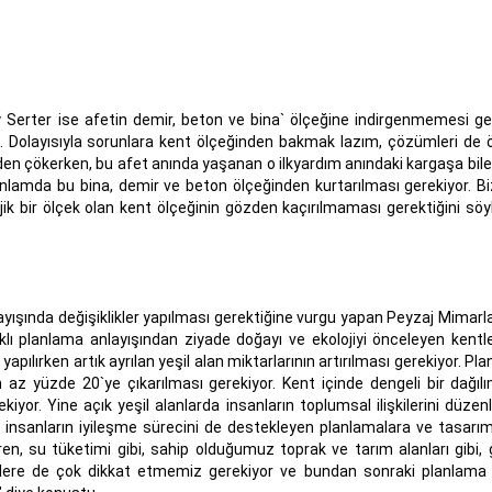
Serter ise afetin demir, beton ve bina` ölçeğine indirgenmemesi ger
u. Dolayısıyla sorunlara kent ölçeğinden bakmak lazım, çözümleri de ö
n çökerken, bu afet anında yaşanan o ilkyardım anındaki kargaşa bile
ek anlamda bu bina, demir ve beton ölçeğinden kurtarılması gerekiyor. 
k bir ölçek olan kent ölçeğinin gözden kaçırılmaması gerektiğini söy
ışında değişiklikler yapılması gerektiğine vurgu yapan Peyzaj Mimarla
lı planlama anlayışından ziyade doğayı ve ekolojiyi önceleyen kent
apılırken artık ayrılan yeşil alan miktarlarının artırılması gerekiyor. Pl
n az yüzde 20`ye çıkarılması gerekiyor. Kent içinde dengeli bir dağılı
kiyor. Yine açık yeşil alanlarda insanların toplumsal ilişkilerini düze
insanların iyileşme sürecini de destekleyen planlamalara ve tasarım
ren, su tüketimi gibi, sahip olduğumuz toprak ve tarım alanları gibi, 
erlere de çok dikkat etmemiz gerekiyor ve bundan sonraki planlama