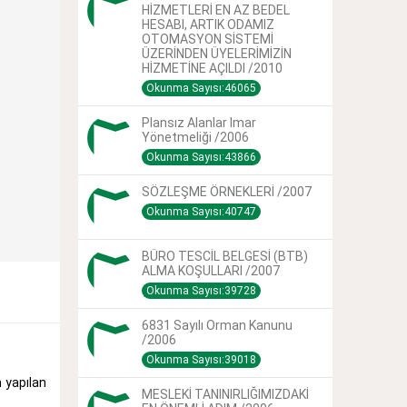
HİZMETLERİ EN AZ BEDEL
HESABI, ARTIK ODAMIZ
OTOMASYON SİSTEMİ
ÜZERİNDEN ÜYELERİMİZİN
HİZMETİNE AÇILDI /2010
Okunma Sayısı:46065
Plansız Alanlar Imar
Yönetmeliği /2006
Okunma Sayısı:43866
SÖZLEŞME ÖRNEKLERİ /2007
Okunma Sayısı:40747
BÜRO TESCİL BELGESİ (BTB)
ALMA KOŞULLARI /2007
Okunma Sayısı:39728
6831 Sayılı Orman Kanunu
/2006
.
Okunma Sayısı:39018
 yapılan
MESLEKİ TANINIRLIĞIMIZDAKİ