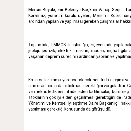
Mersin Büyükşehir Belediye Başkanı Vahap Seçer, Tü
Koramaz, yönetim kurulu üyeleri, Mersin İl Koordinasy
ardından yapılan ve yapılması gereken çalışmalar hakkınd
Toplantıda, TMMOB ile işbirliği çerçevesinde yapılacak 
jeoloji, jeofizik, elektrik, makine, maden, inşaat gib
yaşanan deprem sürecinin ardından yapılan ve yapılmas
Katılımcılar kamu yararına olacak her türlü girişimi ve 
alan oranlarının da artırılması gerektiğini vurguladılar
vermek istediklerini ifade eden katılımcılar, bu süreçte
stoklarının çok iyi elden geçirilmesi gerektiğini de if
Yönetimi ve Kentsel İyileştirme Daire Başkanlığı` hakkın
yapılması gerektiği konusunda da görüşüldü.