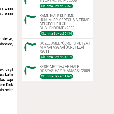
EN ÖNEMLİ ADIM /2006
Okunma Sayısı:37057
anı Emin
depremin
KAMU İHALE KURUMU
HÜKÜMLERİ GEREĞİ İŞ BİTİRME
BELGESİ İLE İLGİLİ
BİLGİLENDİRME /2008
Okunma Sayısı:35134
t, kimya,
SÖZLEŞMELİ/ÜCRETLİ PEYZAJ
lantıda,
MİMARI ASGARİ ÜCRETLERİ
/2011
Okunma Sayısı:34219
KEŞİF-METRAJ VE İHALE
eki yeşil
DOSYASI HAZIRLANMASI /2009
ara katkı
Okunma Sayısı:31963
lar, yapı
prem Risk
kin neler