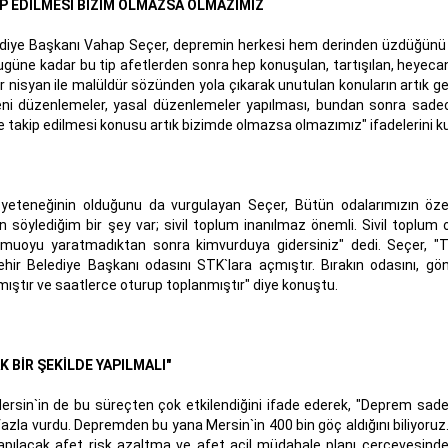
P EDİLMESİ BİZİM OLMAZSA OLMAZIMIZ
lediye Başkanı Vahap Seçer, depremin herkesi hem derinden üzdüğün
"Bugüne kadar bu tip afetlerden sonra hep konuşulan, tartışılan, heyeca
 nisyan ile malüldür sözünden yola çıkarak unutulan konuların artık g
 yeni düzenlemeler, yasal düzenlemeler yapılması, bundan sonra sade
e takip edilmesi konusu artık bizimde olmazsa olmazımız" ifadelerini ku
yeteneğinin olduğunu da vurgulayan Seçer, Bütün odalarımızın özel
n söylediğim bir şey var; sivil toplum inanılmaz önemli. Sivil toplum
muoyu yaratmadıktan sonra kimvurduya gidersiniz" dedi. Seçer, "T
ir Belediye Başkanı odasını STK`lara açmıştır. Bırakın odasını, gö
mıştır ve saatlerce oturup toplanmıştır" diye konuştu.
 BİR ŞEKİLDE YAPILMALI"
n`in de bu süreçten çok etkilendiğini ifade ederek, "Deprem sadec
ha fazla vurdu. Depremden bu yana Mersin`in 400 bin göç aldığını biliyoruz
apılacak afet risk azaltma ve afet acil müdahale planı çerçevesind