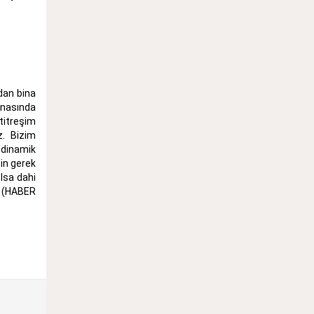
adan bina
esnasında
titreşim
z. Bizim
 dinamik
in gerek
lsa dahi
. (HABER