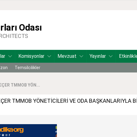
ları Odası
ARCHITECTS
lar
Komisyonlar
Mevzuat
Yayınlar
Etkinlikl
bzon
Temsilcilikler
EÇER TMMOB YÖN...
EÇER TMMOB YÖNETİCİLERİ VE ODA BAŞKANLARIYLA B