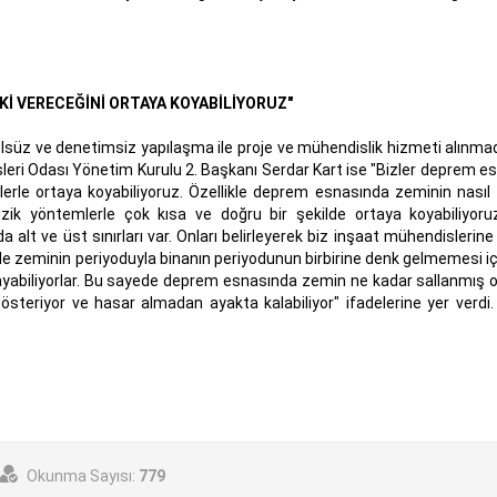
Kİ VERECEĞİNİ ORTAYA KOYABİLİYORUZ"
trolsüz ve denetimsiz yapılaşma ile proje ve mühendislik hizmeti alınm
disleri Odası Yönetim Kurulu 2. Başkanı Serdar Kart ise "Bizler deprem 
lerle ortaya koyabiliyoruz. Özellikle deprem esnasında zeminin nasıl 
izik yöntemlerle çok kısa ve doğru bir şekilde ortaya koyabiliyoru
lt ve üst sınırları var. Onları belirleyerek biz inşaat mühendislerine
e zeminin periyoduyla binanın periyodunun birbirine denk gelmemesi iç
ynayabiliyorlar. Bu sayede deprem esnasında zemin ne kadar sallanmış o
gösteriyor ve hasar almadan ayakta kalabiliyor" ifadelerine yer verdi
Okunma Sayısı:
779