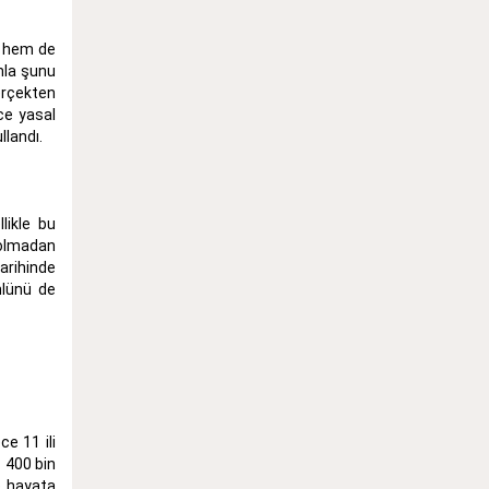
ü hem de
nla şunu
erçekten
ce yasal
llandı.
likle bu
 olmadan
arihinde
nlünü de
e 11 ili
. 400 bin
e hayata