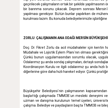
geçirilecek çalışmaların ortak bir şekilde yapılmasının 
bir barınma sorunu çıkacak. Deprem sonrası Mersin`i
yapılması gerekiyor. Bütün bunlar yapılırken de mühendisli
kurulması lazım. Bu konuda belediyelerimizle işbirliğine
ZORLU: ÇALIŞMANIN ANA ODAĞI MERSİN BÜYÜKŞEHİ
Doç. Dr. Fikret Zorlu da acil müdahaleler için kentin
Müdahale ve Lojistik Eylem Planı`nın olması gerektiğin
Çünkü bunun uygulamasından sorumlu olacak, uygula
Odalarımız şu anda sondaj çalışmaları, detaylı sondajları
Koordinasyon Kurulu ve ilgili odalarımız şu anda hızlı 
diğerlerine göre daha hızlı hareket ediyor. Çünkü pratiğin
Büyükşehir Belediyesi`nin çalışmasının kapsamından b
başlattığı çalışmada TMMOB`un mesleki deneyimi ve 
uzman ve danışma kurulunun temel üyeleri, üniversite
çalışma. Belediye ve paydaşların başta TMMOB ve bileş