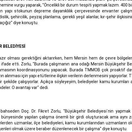
önemine vurgu yaparak, "Öncelikli bir durum tespiti yapmak lazım. 400 b
n yapı stokunun depreme dayanıklılık çerçevesinde envanter çalışm
k, şehircilik, peyzaj planlama, gerekli yeşil alanlar, kır-şehir ilişkisini
 açığız" diye konuştu.
R BELEDİYESİ
 hazır olması gerektiğini aktarırken, hem Mersin hem de çevre bölgele
i ifade etti. Zorlu, "Burada çalışmanın ana odağı Mersin Büyükşehir Bel
masının koordinasyonunu yapacak. Burada TMMOB çok proaktif dav
n alınması için yapı etütlerine ilişkin verilerin derlenmesini yapıyorlar.
bir şekilde çalışıyorlar. Açıkça söyleyeyim, belediyeler kamu kurumları
deler. O avantajı var" dedi.
ahseden Doç. Dr. Fikret Zorlu, "Büyükşehir Belediyesi`nin yapmak i
bünyesinde yapılan çalışma önemli bir girdi oluşturacak ama aynı
lerden uzmanlar, ilçe belediyeleri, kamu kurumlarından uzmanların ol
enleri olmak üzere beraber düzenlenecek bir çalışma" diye konuştu.