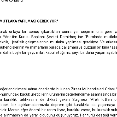
 diye konuştu.
 MUTLAKA YAPILMASI GEREKİYOR"
ışarak ortaya bir sonuç çıkardıktan sonra yer seçimin ona göre y
ası Yönetim Kurulu Başkanı Şevket Demirbaş ise "Buralarda mutla
l teknik, jeofizik çalışmalarının mutlaka yapılması gerekiyor. Ve arkas
mühendislerinin ve mimarların burada çalışması ve düzgün bir bina tas
ir daha böyle bir şeyi, milat kabul ettiğimiz şeyi, bir daha yaşamayabili
değerlendirilmesi adına önerilerde bulunan Ziraat Mühendisleri Odası
umundaki küçük üreticilerin ürünlerini değerlendirme aşamasında bir 
da kuraklık tehlikesine de dikkat çeken Suiçmez "Afeti lütfen 
edecek, biz açıklamalarımızda deprem gibi kuraklıkla da yaşamaya
idir. Mersin eğer önemli bir tarım iliyse, kuraklık varsa, bu kuraklık su
kate alınmasının da yarar olduğunu düşünüyoruz. Her türlü desteği ve