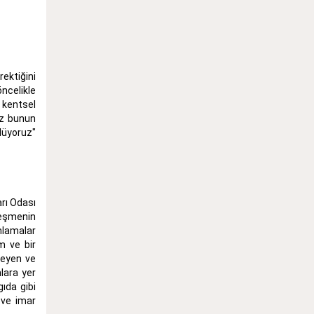
ektiğini
ncelikle
 kentsel
Biz bunun
lüyoruz"
rı Odası
leşmenin
anlamalar
m ve bir
nleyen ve
lara yer
gıda gibi
 ve imar