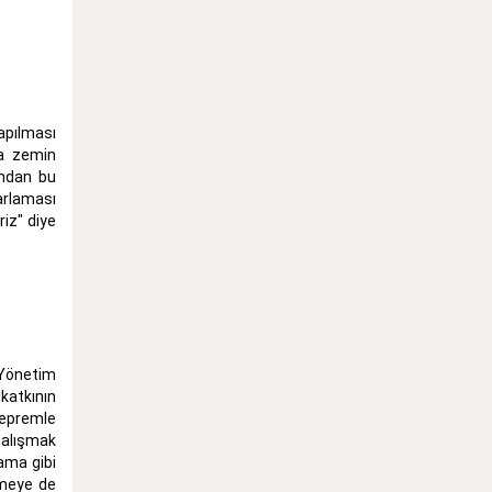
apılması
ka zemin
ından bu
arlaması
riz" diye
 Yönetim
katkının
depremle
 alışmak
lama gibi
rmeye de