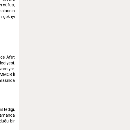
in nüfus,
alarının
n çok iyi
rde Afet
ediyesi.
ranıyor.
 TMMOB İl
 arasında
stediği,
 zamanda
duğu bir