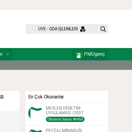
ÜYE - ODA İŞLEMLERİ
er
PMOgenç
İR
En Çok Okunanlar
MESLEKİ DENETİM
UYGULAMASI /2007
Okunma Sayısı:48450
PEYZAJ MİMARLIĞI