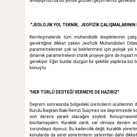
anlayışımızı da bu yönde gözden geçirmemiz gerekiyor"
"JEOLOJİK YOL TEKNİK, JEOFİZİK ÇALIŞMALARININ
Kentleşmelerde tüm mühendislik disiplinlerinin çal
gerektiğine dikkat çeken Jeofizik Mühendisleri Od
parametrelerinin çok iyi belirlenmesi için jeolojik yo
dinamik parametrelerin statik projeye göre de inşaat 
gerekiyor. Eğer bunlar düzgün bir şekilde yapılırsa biz b
konuştu.
"HER TÜRLÜ DESTEĞİ VERMEYE DE HAZIRIZ"
Deprem sonrasında bölgedeki üreticilerin ürünlerinin 
Kurulu Başkanı Baki Remzi Suiçmez ise depremzede kon
son derece yararlı olacağını söyledi. Konuşmasın
kısıtlamayalım. Kuraklık vardı, var olmaya devam 
zorundayız diyoruz. Bu kadercilik değil, kuraklık yönetim
konularda da yerel yönetimlerin yatırımları dahil dik