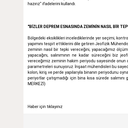
hazırız" ifadelerini kullandı.
"BİZLER DEPREM ESNASINDA ZEMİNİN NASIL BİR TEP
Bölgedeki eksiklikleri incelediklerinde yer seçimi, kon
yapımını tespit ettiklerini dile getiren Jeofizik Mühen
zeminin nasıl bir tepki vereceğini, yapacağımız ölçüm
yapacağını, salınımının ne kadar süreceğini biz jeof
vereceğimiz zeminin hakim periyodu sayesinde onun da a
parametreleri sunuyoruz. İnşaat mühendisleri bu sayed
kolon, kiriş ve perde yapılarıyla binanın periyodunu o
periyotlar çatışmadığı için bina kısa sürede salımını 
MERKEZİ)
Haber için tıklayınız