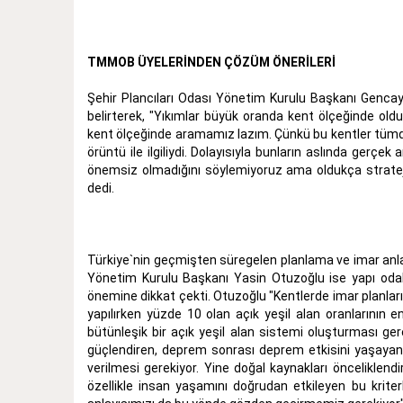
TMMOB ÜYELERİNDEN ÇÖZÜM ÖNERİLERİ
Şehir Plancıları Odası Yönetim Kurulu Başkanı Gencay 
belirterek, "Yıkımlar büyük oranda kent ölçeğinde old
kent ölçeğinde aramamız lazım. Çünkü bu kentler tümde
örüntü ile ilgiliydi. Dolayısıyla bunların aslında gerç
önemsiz olmadığını söylemiyoruz ama oldukça strateji
dedi.
Türkiye`nin geçmişten süregelen planlama ve imar anlay
Yönetim Kurulu Başkanı Yasin Otuzoğlu ise yapı odak
önemine dikkat çekti. Otuzoğlu "Kentlerde imar planları y
yapılırken yüzde 10 olan açık yeşil alan oranlarının e
bütünleşik bir açık yeşil alan sistemi oluşturması gere
güçlendiren, deprem sonrası deprem etkisini yaşayan 
verilmesi gerekiyor. Yine doğal kaynakları önceliklendi
özellikle insan yaşamını doğrudan etkileyen bu krit