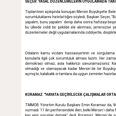
SEÇER: YASAL DÜZENLEMELERİN UYGULAMADA TAKİ
Toplantının açılışında konuşan Mersin Büyükşehir Be
sorumluluklarını hatırlattığını söyledi. Başkan Seçer, 
yapalım, bunu yapalım` denip daha sonra hafızayı beşer
bu ülkede ciddi bir şekilde ele alınması, yetersizse
düzenlemeler değil uygulamalarında ciddiyetle, disiplinl
Odaların kamu vicdanı hassasiyetinin ve sorgulama 
konularla ilgili çok sorumluluk alması lazım. Her zama
demokrasi olmaz, asla hakkınızı savunamazsınız. Ka
olmadığı ve olamayacak kadar Mersin`de bir Büyükşeh
açmıştır, kalabalık ortamlara da uygun zeminler hazırla
KORAMAZ: "HAYATA GEÇİRİLECEK ÇALIŞMALAR ORTAK
TMMOB Yönetim Kurulu Başkanı Emin Koramaz da, Mersi
vurmadı. 11 ilin periferisindeki illeri, belki Mersin`i da
kişi yeni sorunlar demek" dedi. Koramaz, Mersin`de y