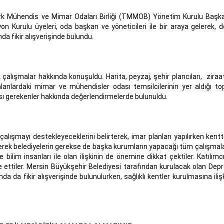
rk Mühendis ve Mimar Odaları Birliği (TMMOB) Yönetim Kurulu Başk
on Kurulu üyeleri, oda başkan ve yöneticileri ile bir araya gelerek, 
a fikir alışverişinde bulundu.
çalışmalar hakkında konuşuldu. Harita, peyzaj, şehir plancıları, ziraa
i alanlardaki mimar ve mühendisler odası temsilcilerinin yer aldığı top
ı gerekenler hakkında değerlendirmelerde bulunuldu.
çalışmayı destekleyeceklerini belirterek, imar planları yapılırken kentt
. Gerek belediyelerin gerekse de başka kurumların yapacağı tüm çalışmal
 bilim insanları ile olan ilişkinin de önemine dikkat çektiler. Katılımcı
ade ettiler. Mersin Büyükşehir Belediyesi tarafından kurulacak olan De
da da fikir alışverişinde bulunulurken, sağlıklı kentler kurulmasına iliş