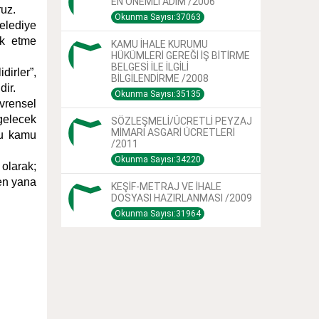
EN ÖNEMLİ ADIM /2006
ruz.
Okunma Sayısı:37063
Belediye
ok etme
KAMU İHALE KURUMU
HÜKÜMLERİ GEREĞİ İŞ BİTİRME
BELGESİ İLE İLGİLİ
idirler”,
BİLGİLENDİRME /2008
dir.
Okunma Sayısı:35135
vrensel
 gelecek
SÖZLEŞMELİ/ÜCRETLİ PEYZAJ
MİMARI ASGARİ ÜCRETLERİ
uğu kamu
/2011
Okunma Sayısı:34220
ı
olarak;
den yana
KEŞİF-METRAJ VE İHALE
DOSYASI HAZIRLANMASI /2009
Okunma Sayısı:31964