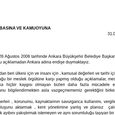
BASINA VE KAMUOYUNA
31.
 26 Ağustos 2006 tarihinde Ankara Büyükşehir Belediye Başkan
ğu açıklamadan Ankara adına endişe duymaktayız.
n beri ülkesi için ve insanı için , kamusal değerleri ve tarihi i
rduğu bir meslek örgütüne karşı yapmış olduğu açıklamalar, me
şka hiçbir kaygısı olmayan bizleri daha fazla mücadele 
oyunu bilgilendirmekten asla vazgeçmememiz gerektiğini birk
erleri , korunumu, kaynaklarının savurganca kullanımı, vergile
oluşunu aktarmak , kent yönetimine yanlış ve plansız
çal
 ayıbını yakıştırmak istemeyen ve aynı sorumluluğu taşıyan bi