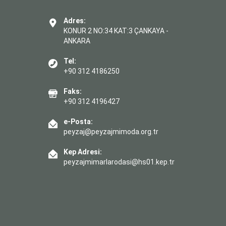
Adres:
KONUR 2 NO:34 KAT:3 ÇANKAYA -
ANKARA
Tel:
+90 312 4186250
Faks:
+90 312 4196427
e-Posta:
peyzaj@peyzajmimoda.org.tr
Kep Adresi:
peyzajmimarlarodasi@hs01.kep.tr