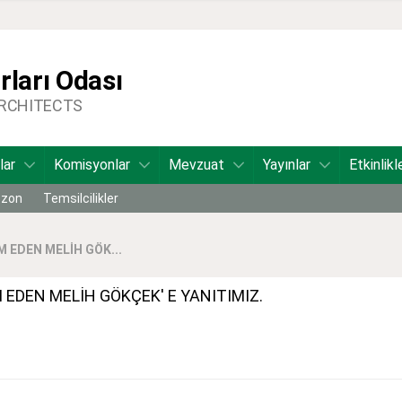
ları Odası
ARCHITECTS
lar
Komisyonlar
Mevzuat
Yayınlar
Etkinlikl
bzon
Temsilcilikler
 EDEN MELİH GÖK...
EDEN MELİH GÖKÇEK' E YANITIMIZ.