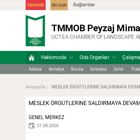
tmmob
Bağlantılar
TMMOB
Peyzaj Mimar
UCTEA CHAMBER OF LANDSCAPE 
Hakkımızda
Oda Organları
Çalışma
Adana
Antalya
Bursa
İstanbul
İzmir
Tra
MESLEK ÖRGÜTLERİNE SALDIRMAYA DEVAM
Anasayfa
MESLEK ÖRGÜTLERİNE SALDIRMAYA DEVAM 
GENEL MERKEZ
31.08.2006