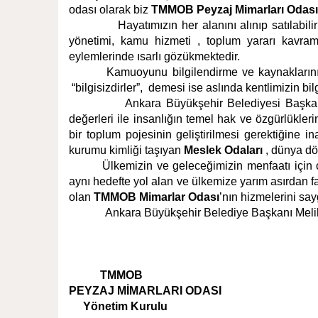
odası olarak biz
TMMOB Peyzaj Mimarları Odası
Hayatımızın her alanını alınıp satılabil
yönetimi, kamu hizmeti , toplum yararı kavraml
eylemlerinde ısarlı gözükmektedir.
Kamuoyunu bilgilendirme ve kaynakların
“bilgisizdirler”,
demesi ise aslında kentlimizin bi
Ankara Büyükşehir Belediyesi Başkan
değerleri ile insanlığın temel hak ve özgürlükler
bir toplum pojesinin geliştirilmesi gerektiğine 
kurumu kimliği taşıyan
Meslek Odaları
, dünya dön
Ülkemizin ve geleceğimizin menfaatı için 
aynı hedefte yol alan ve ülkemize yarım asırdan 
olan
TMMOB Mimarlar Odası
’nın hizmelerini say
Ankara Büyükşehir Belediye Başkanı Melih
TMMOB
PEYZAJ MİMARLARI ODASI
Yönetim Kurulu