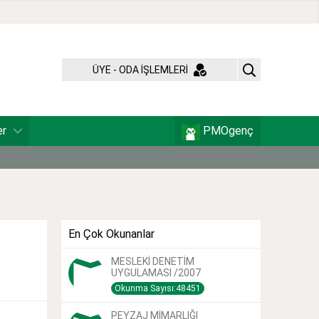
ÜYE - ODA İŞLEMLERİ
er
PMOgenç
En Çok Okunanlar
MESLEKİ DENETİM
UYGULAMASI /2007
Okunma Sayısı:48451
PEYZAJ MİMARLIĞI