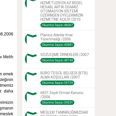
HİZMETLERİ EN AZ BEDEL
HESABI, ARTIK ODAMIZ
OTOMASYON SİSTEMİ
ÜZERİNDEN ÜYELERİMİZİN
HİZMETİNE AÇILDI /2010
Okunma Sayısı:46067
08.2006
Plansız Alanlar Imar
Yönetmeliği /2006
Okunma Sayısı:43881
SÖZLEŞME ÖRNEKLERİ /2007
ı Melih
Okunma Sayısı:40749
BÜRO TESCİL BELGESİ (BTB)
çin emek
ALMA KOŞULLARI /2007
sleğinin
Okunma Sayısı:39729
etmemiz
ez daha
6831 Sayılı Orman Kanunu
/2006
rimizin
Okunma Sayısı:39031
ışmanın
MESLEKİ TANINIRLIĞIMIZDAKİ
r meslek