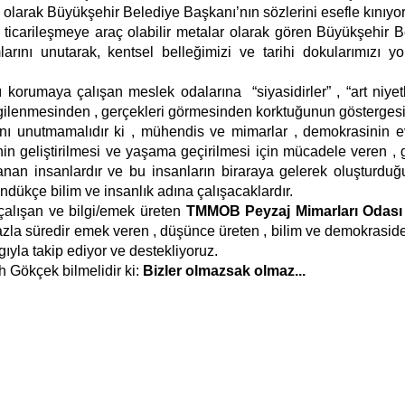
olarak Büyükşehir Belediye Başkanı’nın sözlerini esefle kınıyo
ir ticarileşmeye araç olabilir metalar olarak gören Büyükşehir 
arını unutarak, kentsel belleğimizi ve tarihi dokularımızı y
ı korumaya çalışan meslek odalarına
“siyasidirler” , “art niyetl
lgilenmesinden , gerçekleri görmesinden korktuğunun göstergesi
ı unutmamalıdır ki , mühendis ve mimarlar , demokrasinin e
inin geliştirilmesi ve yaşama geçirilmesi için mücadele veren ,
inanan insanlardır ve bu insanların biraraya gelerek oluşturd
dükçe bilim ve insanlık adına çalışacaklardır.
çalışan ve bilgi/emek üreten
TMMOB Peyzaj Mimarları Odas
fazla süredir emek veren , düşünce üreten , bilim ve demokrasi
gıyla takip ediyor ve destekliyoruz.
 Gökçek bilmelidir ki:
Bizler olmazsak olmaz...