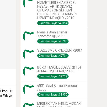
HİZMETLERİ EN AZ BEDEL
HESABI, ARTIK ODAMIZ
OTOMASYON SİSTEMİ
ÜZERİNDEN ÜYELERİMİZİN
HİZMETİNE AÇILDI /2010
Okunma Sayısı:46054
Plansız Alanlar Imar
Yönetmeliği /2006
Okunma Sayısı:43795
SÖZLEŞME ÖRNEKLERİ /2007
Okunma Sayısı:40734
BÜRO TESCİL BELGESİ (BTB)
ALMA KOŞULLARI /2007
Okunma Sayısı:39722
6831 Sayılı Orman Kanunu
/2006
ı’ konulu
Okunma Sayısı:38955
o Etkiye
MESLEKİ TANINIRLIĞIMIZDAKİ