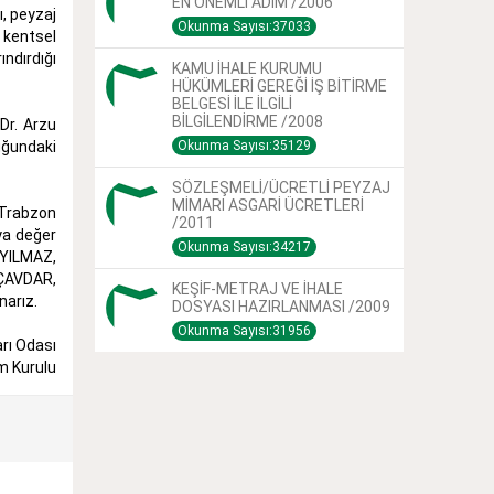
EN ÖNEMLİ ADIM /2006
ı, peyzaj
Okunma Sayısı:37033
 kentsel
ndırdığı
KAMU İHALE KURUMU
HÜKÜMLERİ GEREĞİ İŞ BİTİRME
BELGESİ İLE İLGİLİ
BİLGİLENDİRME /2008
Dr. Arzu
uğundaki
Okunma Sayısı:35129
SÖZLEŞMELİ/ÜCRETLİ PEYZAJ
MİMARI ASGARİ ÜCRETLERİ
 Trabzon
/2011
ya değer
Okunma Sayısı:34217
 YILMAZ,
 ÇAVDAR,
KEŞİF-METRAJ VE İHALE
narız.
DOSYASI HAZIRLANMASI /2009
Okunma Sayısı:31956
rı Odası
m Kurulu