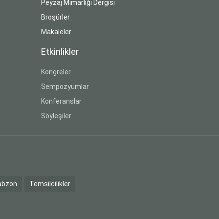
Peyzaj Mimarlığı Dergisi
Broşürler
Makaleler
Etkinlikler
Kongreler
Sempozyumlar
Konferanslar
Söyleşiler
abzon
Temsilcilikler