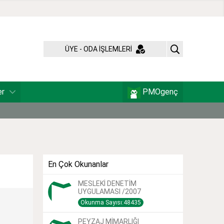
ÜYE - ODA İŞLEMLERİ
er
PMOgenç
En Çok Okunanlar
MESLEKİ DENETİM
UYGULAMASI /2007
Okunma Sayısı:48435
PEYZAJ MİMARLIĞI