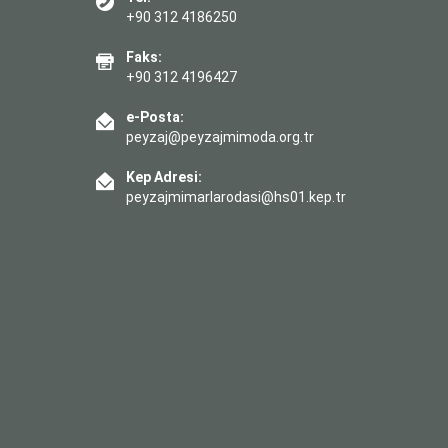
+90 312 4186250
Faks:
+90 312 4196427
e-Posta:
peyzaj@peyzajmimoda.org.tr
Kep Adresi:
peyzajmimarlarodasi@hs01.kep.tr