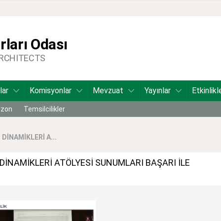
ları Odası
ARCHITECTS
lar
Komisyonlar
Mevzuat
Yayınlar
Etkinlikl
bzon
Temsilcilikler
DİNAMİKLERİ A...
DİNAMİKLERİ ATÖLYESİ SUNUMLARI BAŞARI İLE