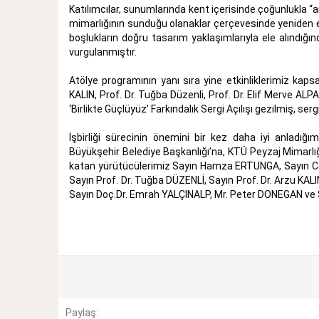
Katılımcılar, sunumlarında kent içerisinde çoğunlukla “
mimarlığının sunduğu olanaklar çerçevesinde yeniden 
boşlukların doğru tasarım yaklaşımlarıyla ele alındığı
vurgulanmıştır.
Atölye programının yanı sıra yine etkinliklerimiz kap
KALIN, Prof. Dr. Tuğba Düzenli, Prof. Dr. Elif Merve A
‘Birlikte Güçlüyüz’ Farkındalık Sergi Açılışı gezilmiş, ser
İşbirliği sürecinin önemini bir kez daha iyi anladı
Büyükşehir Belediye Başkanlığı’na, KTÜ Peyzaj Mimarlı
katan yürütücülerimiz Sayın Hamza ERTUNGA, Sayın C
Sayın Prof. Dr. Tuğba DÜZENLİ, Sayın Prof. Dr. Arzu 
Sayın Doç.Dr. Emrah YALÇINALP, Mr. Peter DONEGAN ve S
Paylaş: