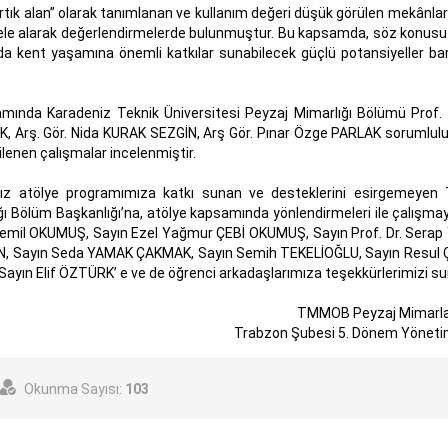
artık alan” olarak tanımlanan ve kullanım değeri düşük görülen mekânlar
ele alarak değerlendirmelerde bulunmuştur. Bu kapsamda, söz konusu
nda kent yaşamına önemli katkılar sunabilecek güçlü potansiyeller barı
samında Karadeniz Teknik Üniversitesi Peyzaj Mimarlığı Bölümü Prof. 
LPAK, Arş. Gör. Nida KURAK SEZGİN, Arş Gör. Pınar Özge PARLAK sorumlul
gilenen çalışmalar incelenmiştir.
ğımız atölye programımıza katkı sunan ve desteklerini esirgemeyen
ğı Bölüm Başkanlığı’na, atölye kapsamında yönlendirmeleri ile çalışma
emil OKUMUŞ, Sayın Ezel Yağmur ÇEBİ OKUMUŞ, Sayın Prof. Dr. Serap
KALIN, Sayın Seda YAMAK ÇAKMAK, Sayın Semih TEKELİOĞLU, Sayın Resul
ayın Elif ÖZTÜRK’ e ve de öğrenci arkadaşlarımıza teşekkürlerimizi su
TMMOB Peyzaj Mimarla
Trabzon Şubesi 5. Dönem Yöneti
Okunma Sayısı:
103