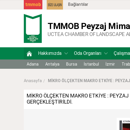
tmmob
Bağlantılar
TMMOB
Peyzaj Mimar
UCTEA CHAMBER OF LANDSCAPE 
Hakkımızda
Oda Organları
Çalışma
Adana
Antalya
Bursa
İstanbul
İzmir
Tra
MİKRO ÖLÇEKTEN MAKRO ETKİYE : PEYZAJ 
Anasayfa
MİKRO ÖLÇEKTEN MAKRO ETKİYE : PEYZAJ 
GERÇEKLEŞTİRİLDİ.