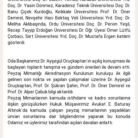
Doç. Dr. Yasin Dönmez, Karadeniz Teknik Üniversitesi Doç. Dr.
Banu Çiçek Kurdoğlu, Kırıkkale Üniversitesi Prof. Dr. Öner
Demirel, Nevşehir Hacı Bektaş Veli Üniversitesi Yrd. Doç. Dr.
Meliha Aklıbaşında, Ordu Üniversitesi Doç. Dr. Pervin Yeşil,
Recep Tayyip Erdoğan Üniversitesi Dr. Öğr. Üyesi Ömer Lütfü
Çorbacı, Siirt Üniversitesi Yrd. Doç. Dr. Mustafa Ergen katılım
gösterdi.
Oda Başkanımız Dr. Ayşegül Oruçkaptan`ın açılış konuşması ile
başlayan toplantı tanışma ve gündem önerileri ile devam etti.
Peyzaj Mimarlığı Akreditasyon Kurulunun kuruluşu ile ilgili
gelinen son nokta ve yapılan çalışmalar üzerine Dr. Ayşegül
Oruçkaptan, Prof. Dr. Şükran Şahin, Prof. Dr. Öner Demirel ve
Prof. Dr. Alper Çabuk bilgi aktarıldı.
Peyzaj Mimarlarının kamuda istihdamı ve kadro sorunlarına
ilişkin görüşülürken Hukuk Müşavirimiz Avukat E. Baturay
Altınok`da kamuda çalışan peyzaj mimarlarının yaşadıkları
ünvan sorunlarına dair bilgilendirme yaparak bu konuda
Odamız ve üylerimiz tarafından açılan davaları anlattı.