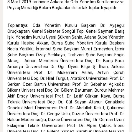
8 Mart 2019 tarihinde Ankara`da Oda Yönetim Kurullarımız ve
Peyzaj Mimarlığı Bölüm Başkanları ile ortak toplantı yapıldı.
Toplantıya; Oda Yönetim Kurulu Başkanı Dr. Ayşegül
Oruçkaptan, Genel Sekreter Songül Top, Genel Sayman Barış
Işık, Yönetim Kurulu Üyesi Şükran Şahin, Adana Şube Yönetim
Kurulu Hasibe Akkan, Bursa Şube Yönetim Kurulu Başkanı
Necla Yörüklü, İstanbul Şube Başkanı Murat Ermeydan, İzmir
Şube Başkanı Özay Yerlikaya, Trabzon Şube Başkanı Engin
Aktaş, Adnan Menderes Üniversitesi Doç. Dr. Barış Kara,
Amasya Üniversitesi Dr. Ögr. Üyesi Bilge Ş. İlhan, Ankara
Üniversitesi Prof. Dr. Mükerrem Aslan, Artvin Çoruh
Üniversitesi Doç. Dr. Hilal Turgut, Atatürk Üniversitesi Prof. Dr.
Serkan Özer, Bartın Üniversitesi Prof. Dr. Sebahat Açıksöz,
Bilkent Üniversitesi Doç. Dr. Bülent Batuman, Burdur Mehmet
Akif Ersoy Üniversitesi Prof. Dr. Latif Gürkan Kaya, Bursa
Teknik Üniversitesi Doç. Dr. Gül Sayan Atanur, Çanakkale
Onsekiz Mart Üniversitesi Prof. Dr. Abdullah Kelkit, Çukurova
Üniversitesi Doç. Dr. Cengiz Uslu, Düzce Üniversitesi Prof. Dr.
Haldun Müderrisoğlu, Düzce Üniversitesi Doç. Dr. Osman Uzun,
Eskişehir Teknik Üniversitesi Prof. Dr. Alper Çabuk, İnönü
Üniversitesi Doç. Dr. Bülent Yılmaz, Karabük Üniversitesi Yrd.