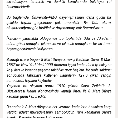
akreditasyon, tanınırlık ve denklik konularında belirleyici rol
üstlenmektedir.
Bu bağlamda, Üniversite-PMO dayanışmasının daha güçlü bir
şekilde hayata geçirilmesi çok önemlidir. Biz Oda olarak
oluşturacağımız güç birliğini ve dayanışmayı çok önemsiyoruz.
İkincisini yapmakta olduğumuz bu toplantıda Oda ve Akademi
adına güzel sonuçlar çıkmasını ve çıkacak sonuçların bir an önce
hayata geçirilmesini diliyorum.
Bilindiği üzere bugün 8 Mart Dünya Emekçi Kadınlar Günü. 8 Mart
1857`de New York`da 40000 dokuma işçisi kadın daha iyi çalışma
koşulları ve insanca yaşama talebiyle grev başlatır. Ve polis saldırısı
sonucunda fabrikaya kilitlenen kadınların 129`u çıkan yangın
sonucunda hayatını kaybeder.
Yaşanan bu olaydan sonra 1910 yılında Clara Zetkin`in 2.
Uluslararası Kadın Kongresinde yaptığı öneri ile 8 Mart Dünya
kadınlar günü kabul edilir.
Bu nedenle 8 Mart dünyanın her yerinde, kadınların baskılara karşı
verdiği adalet mücadelesinin sembolüdür. Tüm kadınların Dünya
Emekçi Kadınlar Gününü kutluyorum.