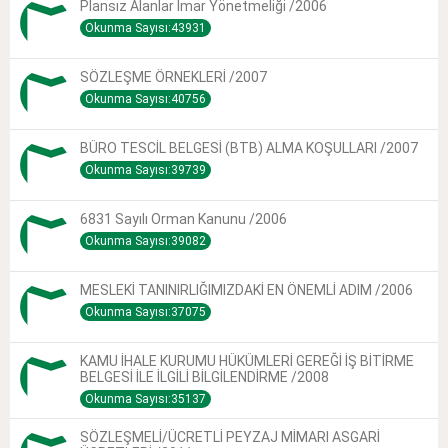
Plansız Alanlar Imar Yönetmeliği /2006
Okunma Sayısı:43931
SÖZLEŞME ÖRNEKLERİ /2007
Okunma Sayısı:40756
BÜRO TESCİL BELGESİ (BTB) ALMA KOŞULLARI /2007
Okunma Sayısı:39739
6831 Sayılı Orman Kanunu /2006
Okunma Sayısı:39082
MESLEKİ TANINIRLIĞIMIZDAKİ EN ÖNEMLİ ADIM /2006
Okunma Sayısı:37075
KAMU İHALE KURUMU HÜKÜMLERİ GEREĞİ İŞ BİTİRME
BELGESİ İLE İLGİLİ BİLGİLENDİRME /2008
Okunma Sayısı:35137
SÖZLEŞMELİ/ÜCRETLİ PEYZAJ MİMARI ASGARİ