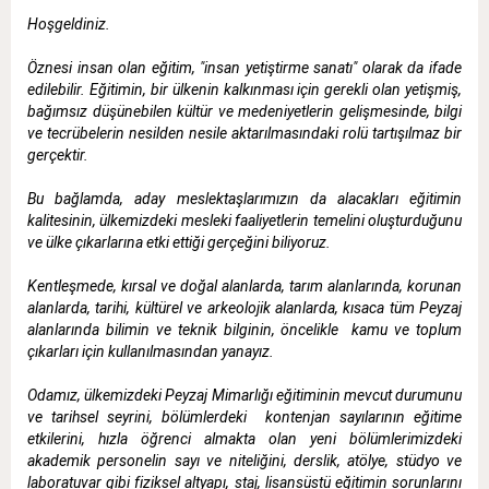
Hoşgeldiniz.
Öznesi insan olan eğitim, "insan yetiştirme sanatı" olarak da ifade
edilebilir. Eğitimin, bir ülkenin kalkınması için gerekli olan yetişmiş,
bağımsız düşünebilen kültür ve medeniyetlerin gelişmesinde, bilgi
ve tecrübelerin nesilden nesile aktarılmasındaki rolü tartışılmaz bir
gerçektir.
Bu bağlamda, aday meslektaşlarımızın da alacakları eğitimin
kalitesinin, ülkemizdeki mesleki faaliyetlerin temelini oluşturduğunu
ve ülke çıkarlarına etki ettiği gerçeğini biliyoruz.
Kentleşmede, kırsal ve doğal alanlarda, tarım alanlarında, korunan
alanlarda, tarihi, kültürel ve arkeolojik alanlarda, kısaca tüm Peyzaj
alanlarında bilimin ve teknik bilginin, öncelikle kamu ve toplum
çıkarları için kullanılmasından yanayız.
Odamız, ülkemizdeki Peyzaj Mimarlığı eğitiminin mevcut durumunu
ve tarihsel seyrini, bölümlerdeki kontenjan sayılarının eğitime
etkilerini, hızla öğrenci almakta olan yeni bölümlerimizdeki
akademik personelin sayı ve niteliğini, derslik, atölye, stüdyo ve
laboratuvar gibi fiziksel altyapı, staj, lisansüstü eğitimin sorunlarını