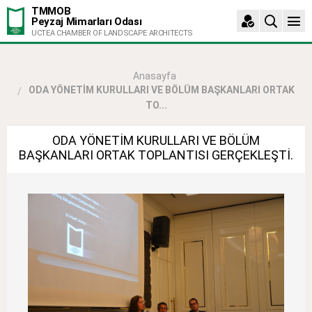
TMMOB
Peyzaj Mimarları Odası
UCTEA CHAMBER OF LANDSCAPE ARCHITECTS
Anasayfa
ODA YÖNETİM KURULLARI VE BÖLÜM BAŞKANLARI ORTAK
TO...
ODA YÖNETİM KURULLARI VE BÖLÜM
BAŞKANLARI ORTAK TOPLANTISI GERÇEKLEŞTİ.