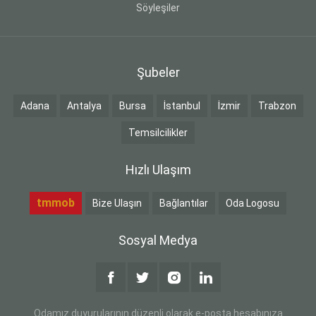
Söyleşiler
Şubeler
Adana
Antalya
Bursa
İstanbul
İzmir
Trabzon
Temsilcilikler
Hızlı Ulaşım
tmmob
Bize Ulaşın
Bağlantılar
Oda Logosu
Sosyal Medya
Odamız duyurularının düzenli olarak e-posta hesabınıza