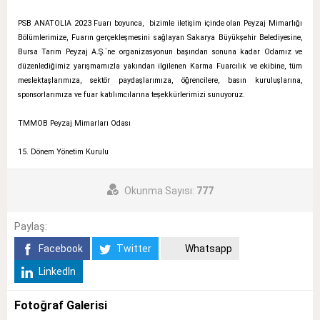
PSB ANATOLIA 2023 Fuarı boyunca, bizimle iletişim içinde olan Peyzaj Mimarlığı
Bölümlerimize, Fuarın gerçekleşmesini sağlayan Sakarya Büyükşehir Belediyesine,
Bursa Tarım Peyzaj A.Ş.`ne organizasyonun başından sonuna kadar Odamız ve
düzenlediğimiz yarışmamızla yakından ilgilenen Karma Fuarcılık ve ekibine, tüm
meslektaşlarımıza, sektör paydaşlarımıza, öğrencilere, basın kuruluşlarına,
sponsorlarımıza ve fuar katılımcılarına teşekkürlerimizi sunuyoruz.
TMMOB Peyzaj Mimarları Odası
15. Dönem Yönetim Kurulu
Okunma Sayısı:
777
Paylaş:
Facebook
Twitter
Whatsapp
LinkedIn
Fotoğraf Galerisi