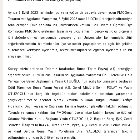
kullanımları hakkında konferans gerçekleştirilmiştir.
Ayrıca 5 Eylül 2023 tarihinden bu yana yoğun bir çabayla devam eden PMOGenç
Tasarım ve Uygulama Yarışması, 8 Eylül 2023 saat 14.00`te jüri değerlendirmesiyle
sona ermiştir. Ülke çapında 20 üniversiteden katılan 120 Odamız Öğrenci Üye
Komisyonu PMOGenç üyelerinin tasarım ve uygulamasını gerçekleştirdiği projelerin
jüri değerlendirmesi sonucunda dereceye giren Üniversiteler belirlenmiştir. Jüri
değerlendirmesinin bitiminde tüm üye ve sektör paydaşlarımıza açık bir şekilde
düzenlenen kokteylde üyelerimiz, sektör mensupları ve öğrenci üyelerimiz ile bir
araya gelinmiştir.
Kokteylimizin ardından Odamız tarafından Bursa Tarım Peyzaj A.Ş. desteğiyle
organize edilen 3. PMOGenç Tasarım ve Uygulama Yarışması Ödül Töreni ve Gala
Yemeği`nde Genel Başkanımız Yasin OTUOĞLU`nun açılış konuşmasıyla başlayan
Ödül Töreninde Bursa Tarım Peyzaj A.Ş. Genel Müdürü Semih POLAT ve Yasin
OTUZOĞLU`nun karşılıklı teşekkür plaketi takdiminin ardından yarışmanın
gerçekleştirilmesine sponsor olarak katkıda bulunan Bilgin Botanik, Arifiye
Fidancılık, Onur Peyzaj ve Çağlayan Tarım`a teşekkür plaketleri takdim edilmiştir.
Törende yarışmaya katılan tüm PMOGençli üyelerimize katılım belgesi ve ödülleri
Odamız Yönetim Kurulu Başkanı Yasin OTUZOĞLU, 2. Başkan Barış IŞIK, Genel
Sekreteri Özay YERLİKAYA, Bursa Tarım Peyzaj A.Ş. Genel Müdürü Semih POLAT
ve Plant Dergisi Genel Yayın Yönetmeni Bilal YALDIZCI tarafından takdim
edilmesinin ardından ödül töreni sona ermiştir.