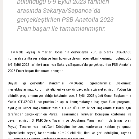
bulunduğu 6-9 Eylül 2023 tarihleri
arasında Sakarya/Sapanca`da
gerçekleştirilen PSB Anatolia 2023
Fuarı başarı ile tamamlanmıştır.
TMMOB Peyzaj Mimarları Odası`nın destekleyen kuruluş olarak D36-37-38
numaralı stantta yer aldığı ve fuar boyunca devam eden etkinliklerimizin bulunduğu
6-9 Eylül 2023 tarihleri arasında Sakarya/Sapanca`da gerçekleştirilen PSB Anatolia
2023 Fuarı başarı ile tamamlanmıştır.
Büyük ilgi gösterilen standımızı PMOGençli öğrencilerimiz, üyelerimiz,
meslektaşlarımız, kurum yöneticileri ve sektör paydaşları ziyaret etmiştir. Yoğun bir
etkinlik programının yer aldığı takvimimizde, 6 Eylül 2023 günü Genel Başkanımız
Yasin OTUZOĞLU ve protokolün açılış konuşmalarıyla başlayan fuar programı,
aynı gün Genel Başkanımız Yasin OTUZOĞLU ve İkinci Başkanımız Barış IŞIK
tarafından gerçekleştirilen Peyzaj Tasarımında İleri/Geri Dönüşüm konferansı ile
devam etmiştir. 3. PMOGenç Tasarım ve Uygulama Yarışması`nın da teması olan
Peyzaj Tasarımında İleri/Geri Dönüşüm konusu, konferansa katılan yarışmacı
öğrencilerle peyzaj tasarımında sürdürülebilirlik, ileri ve geri dönüşüm, kaynak