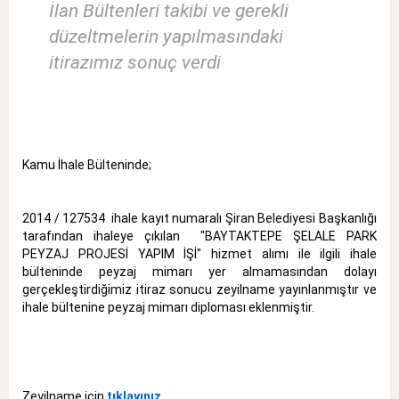
İlan Bültenleri takibi ve gerekli
düzeltmelerin yapılmasındaki
itirazımız sonuç verdi
Kamu İhale Bülteninde;
2014 / 127534 ihale kayıt numaralı Şiran Belediyesi Başkanlığı
tarafından ihaleye çıkılan "BAYTAKTEPE ŞELALE PARK
PEYZAJ PROJESİ YAPIM İŞİ" hizmet alımı ile ilgili ihale
bülteninde peyzaj mimarı yer almamasından dolayı
gerçekleştirdiğimiz itiraz sonucu zeyilname yayınlanmıştır ve
ihale bültenine peyzaj mimarı diploması eklenmiştir.
Zeyilname için
tıklayınız