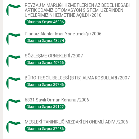
PEYZAJ MİMARLIĞI HİZMETLERİ EN AZ BEDEL HESABI,
ARTIK ODAMIZ OTOMASYON SİSTEMİ ÜZERİNDEN
ÜYELERİMİZİN HİZMETİNE AÇILDI /2010
Okunma Sayısı:46086
Plansız Alanlar Imar Yönetmeliği /2006
Okunma Sayısı:43974
SÖZLEŞME ÖRNEKLERİ /2007
Okunma Sayısı:40766
BÜRO TESCİL BELGESİ (BTB) ALMA KOŞULLARI /2007
Okunma Sayısı:39746
6831 Sayılı Orman Kanunu /2006
Okunma Sayısı:39122
MESLEKİ TANINIRLIĞIMIZDAKİ EN ÖNEMLİ ADIM /2006
Okunma Sayısı:37086