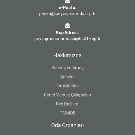
e-Posta:
peyzaj@peyzajmimoda.org.tr
Kep Adresi:
peyzajmimarlarodasi@hs01.kep.tr
Hakkımızda
Kuruluş ve Amaç
Şubeler
Temsilcilikler
Genel Merkez Çalışanları
Üye Dağılımı
TMMOB
Oda Organları