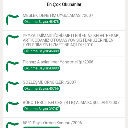
En Çok Okunanlar
MESLEKİ DENETİM UYGULAMASI /2007
Okunma Sayısı:48478
PEYZAJ MİMARLIĞI HİZMETLERİ EN AZ BEDEL HESABI,
ARTIK ODAMIZ OTOMASYON SİSTEMİ ÜZERİNDEN
ÜYELERİMİZİN HİZMETİNE AÇILDI /2010
Okunma Sayısı:46089
Plansız Alanlar Imar Yönetmeliği /2006
Okunma Sayısı:43983
SÖZLEŞME ÖRNEKLERİ /2007
Okunma Sayısı:40766
BÜRO TESCİL BELGESİ (BTB) ALMA KOŞULLARI /2007
Okunma Sayısı:39747
6831 Sayılı Orman Kanunu /2006