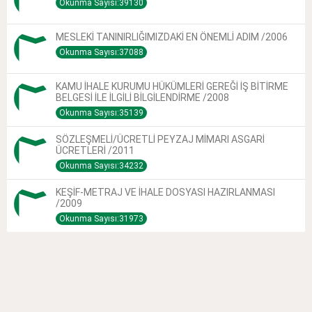
Okunma Sayısı:39130
MESLEKİ TANINIRLIĞIMIZDAKİ EN ÖNEMLİ ADIM /2006
Okunma Sayısı:37088
KAMU İHALE KURUMU HÜKÜMLERİ GEREĞİ İŞ BİTİRME
BELGESİ İLE İLGİLİ BİLGİLENDİRME /2008
Okunma Sayısı:35139
SÖZLEŞMELİ/ÜCRETLİ PEYZAJ MİMARI ASGARİ
ÜCRETLERİ /2011
Okunma Sayısı:34232
KEŞİF-METRAJ VE İHALE DOSYASI HAZIRLANMASI
/2009
Okunma Sayısı:31973