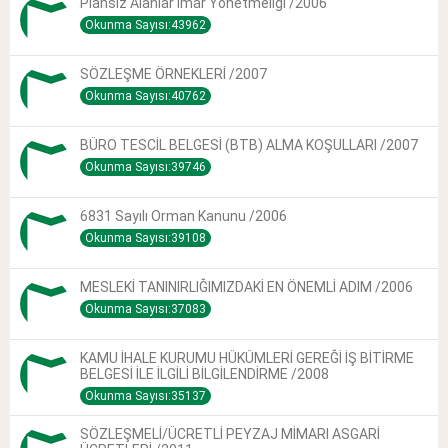
Plansız Alanlar Imar Yönetmeliği /2006
Okunma Sayısı:43962
SÖZLEŞME ÖRNEKLERİ /2007
Okunma Sayısı:40762
BÜRO TESCİL BELGESİ (BTB) ALMA KOŞULLARI /2007
Okunma Sayısı:39746
6831 Sayılı Orman Kanunu /2006
Okunma Sayısı:39108
MESLEKİ TANINIRLIĞIMIZDAKİ EN ÖNEMLİ ADIM /2006
Okunma Sayısı:37083
KAMU İHALE KURUMU HÜKÜMLERİ GEREĞİ İŞ BİTİRME
BELGESİ İLE İLGİLİ BİLGİLENDİRME /2008
Okunma Sayısı:35137
SÖZLEŞMELİ/ÜCRETLİ PEYZAJ MİMARI ASGARİ