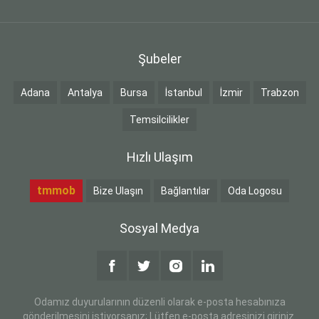
Şubeler
Adana
Antalya
Bursa
İstanbul
İzmir
Trabzon
Temsilcilikler
Hızlı Ulaşım
tmmob
Bize Ulaşın
Bağlantılar
Oda Logosu
Sosyal Medya
Odamız duyurularının düzenli olarak e-posta hesabınıza
gönderilmesini istiyorsanız; Lütfen e-posta adresinizi giriniz.