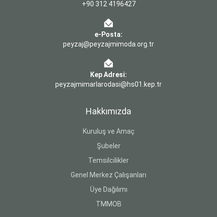
+90 312 4196427
e-Posta:
peyzaj@peyzajmimoda.org.tr
Kep Adresi:
peyzajmimarlarodasi@hs01.kep.tr
Hakkımızda
Kuruluş ve Amaç
Şubeler
Temsilcilikler
Genel Merkez Çalışanları
Üye Dağılımı
TMMOB