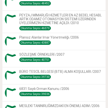
Okunma Sayısı:48452
PEYZAJ MİMARLIĞI HİZMETLERİ EN AZ BEDEL HESABI,
ARTIK ODAMIZ OTOMASYON SİSTEMİ ÜZERİNDEN
ÜYELERİMİZİN HİZMETİNE AÇILDI /2010
Okunma Sayısı:46070
Plansız Alanlar Imar Yönetmeliği /2006
Okunma Sayısı:43887
SÖZLEŞME ÖRNEKLERİ /2007
Okunma Sayısı:40751
BÜRO TESCİL BELGESİ (BTB) ALMA KOŞULLARI /2007
Okunma Sayısı:39730
6831 Sayılı Orman Kanunu /2006
Okunma Sayısı:39036
MESLEKİ TANINIRLIĞIMIZDAKİ EN ÖNEMLİ ADIM /2006